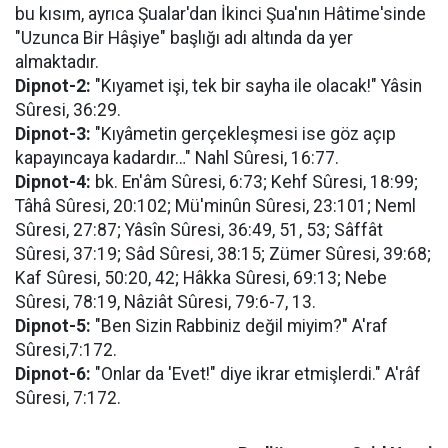
bu kısım, ayrıca Şualar'dan İkinci Şua'nın Hâtime'sinde
"Uzunca Bir Hâşiye" başlığı adı altında da yer
almaktadır.
Dipnot-2:
"Kıyamet işi, tek bir sayha ile olacak!" Yâsin
Sûresi, 36:29.
Dipnot-3:
"Kıyâmetin gerçekleşmesi ise göz açıp
kapayıncaya kadardır…" Nahl Sûresi, 16:77.
Dipnot-4:
bk. En'âm Sûresi, 6:73; Kehf Sûresi, 18:99;
Tâhâ Sûresi, 20:102; Mü'minûn Sûresi, 23:101; Neml
Sûresi, 27:87; Yâsîn Sûresi, 36:49, 51, 53; Sâffât
Sûresi, 37:19; Sâd Sûresi, 38:15; Zümer Sûresi, 39:68;
Kaf Sûresi, 50:20, 42; Hâkka Sûresi, 69:13; Nebe
Sûresi, 78:19, Nâziât Sûresi, 79:6-7, 13.
Dipnot-5:
"Ben Sizin Rabbiniz değil miyim?" A'raf
Sûresi,7:172.
Dipnot-6:
"Onlar da 'Evet!" diye ikrar etmişlerdi." A'râf
Sûresi, 7:172.