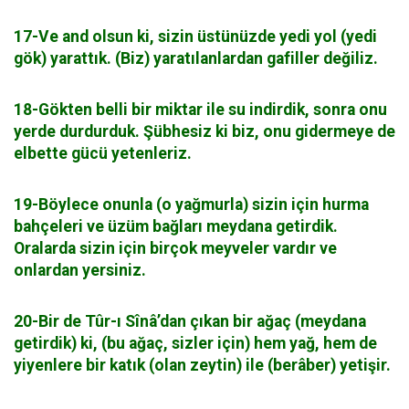
17-Ve and olsun ki, sizin üstünüzde yedi yol (yedi
gök) yarattık. (Biz) yaratılanlardan gafiller değiliz.
18-Gökten belli bir miktar ile su indirdik, sonra onu
yerde durdurduk. Şübhesiz ki biz, onu gidermeye de
elbette gücü yetenleriz.
19-Böylece onunla (o yağmurla) sizin için hurma
bahçeleri ve üzüm bağları meydana getirdik.
Oralarda sizin için birçok meyveler vardır ve
onlardan yersiniz.
20-Bir de Tûr-ı Sînâ’dan çıkan bir ağaç (meydana
getirdik) ki, (bu ağaç, sizler için) hem yağ, hem de
yiyenlere bir katık (olan zeytin) ile (berâber) yetişir.