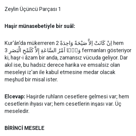
Zeylin Üçüncü Parçası 1
Haşir münasebetiyle bir suâl:
Kur'ân'da mükerreren اِنْ كَانَتْ اِلاَّ صَيْحَةً وَاحِدَةً 2 hem
وَمَۤا اَمْرُ السَّاعَةِ إِلاَّ كَلَمْحِ الْبَصَرِ 3 fermanları gösteriyor
ki, haşr-i âzam bir anda, zamansız vücuda geliyor. Dar
akıl ise, bu hadsiz derece harika ve emsalsiz olan
meseleyi iz'an ile kabul etmesine medar olacak
meşhud bir misal ister.
Elcevap:
Haşirde ruhların cesetlere gelmesi var; hem
cesetlerin ihyası var; hem cesetlerin inşası var. Üç
meseledir.
BİRİNCİ MESELE