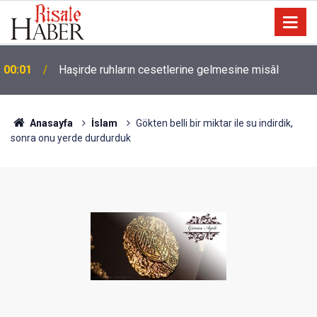
00:01
Haşirde ruhların cesetlerine gelmesine misâl
22:35
İstanbul'da gün doğumu, Van'da gün batımı
Anasayfa
İslam
Gökten belli bir miktar ile su indirdik,
sonra onu yerde durdurduk