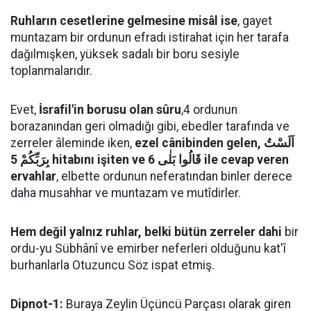
Ruhların cesetlerine gelmesine misâl ise
, gayet
muntazam bir ordunun efradı istirahat için her tarafa
dağılmışken, yüksek sadalı bir boru sesiyle
toplanmalarıdır.
Evet,
İsrafil'in borusu olan sûru
,4 ordunun
borazanından geri olmadığı gibi, ebedler tarafında ve
zerreler âleminde iken,
ezel cânibinden gelen, اَلَسْتُ
بِرَبِّكُمْ 5 hitabını işiten ve قَالُوا بَلٰى 6 ile cevap veren
ervahlar
, elbette ordunun neferatından binler derece
daha musahhar ve muntazam ve mutîdirler.
Hem değil yalnız ruhlar, belki bütün zerreler dahi
bir
ordu-yu Sübhânî ve emirber neferleri olduğunu kat'î
burhanlarla Otuzuncu Söz ispat etmiş.
Dipnot-1:
Buraya Zeylin Üçüncü Parçası olarak giren