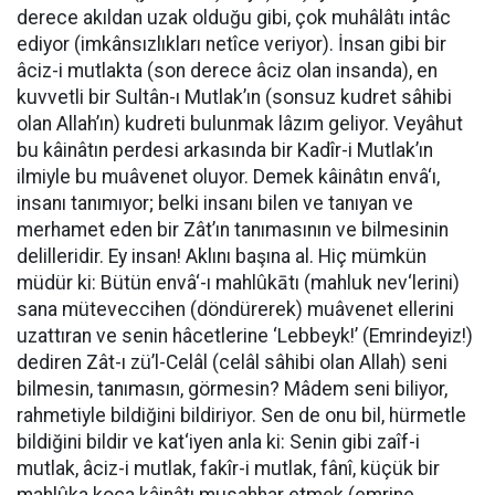
derece akıldan uzak olduğu gibi, çok muhâlâtı intâc
ediyor (imkânsızlıkları netîce veriyor). İnsan gibi bir
âciz-i mutlakta (son derece âciz olan insanda), en
kuvvetli bir Sultân-ı Mutlak’ın (sonsuz kudret sâhibi
olan Allah’ın) kudreti bulunmak lâzım geliyor. Veyâhut
bu kâinâtın perdesi arkasında bir Kadîr-i Mutlak’ın
ilmiyle bu muâvenet oluyor. Demek kâinâtın envâ‘ı,
insanı tanımıyor; belki insanı bilen ve tanıyan ve
merhamet eden bir Zât’ın tanımasının ve bilmesinin
delilleridir. Ey insan! Aklını başına al. Hiç mümkün
müdür ki: Bütün envâ‘-ı mahlûkātı (mahluk nev‘lerini)
sana müteveccihen (döndürerek) muâvenet ellerini
uzattıran ve senin hâcetlerine ‘Lebbeyk!’ (Emrindeyiz!)
dediren Zât-ı zü’l-Celâl (celâl sâhibi olan Allah) seni
bilmesin, tanımasın, görmesin? Mâdem seni biliyor,
rahmetiyle bildiğini bildiriyor. Sen de onu bil, hürmetle
bildiğini bildir ve kat‘iyen anla ki: Senin gibi zaîf-i
mutlak, âciz-i mutlak, fakîr-i mutlak, fânî, küçük bir