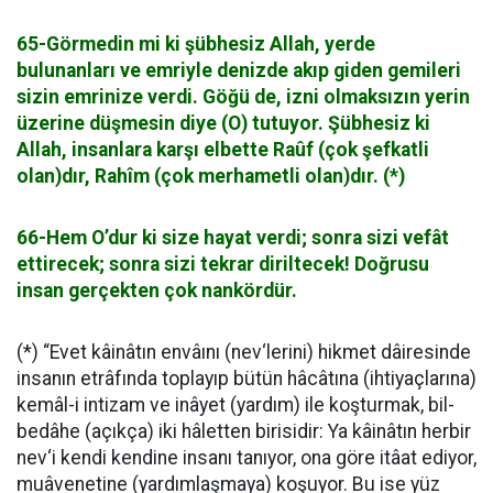
65-Görmedin mi ki şübhesiz Allah, yerde
bulunanları ve emriyle denizde akıp giden gemileri
sizin emrinize verdi. Göğü de, izni olmaksızın yerin
üzerine düşmesin diye (O) tutuyor. Şübhesiz ki
Allah, insanlara karşı elbette Raûf (çok şefkatli
olan)dır, Rahîm (çok merhametli olan)dır. (*)
66-Hem O’dur ki size hayat verdi; sonra sizi vefât
ettirecek; sonra sizi tekrar diriltecek! Doğrusu
insan gerçekten çok nankördür.
(*) “Evet kâinâtın envâını (nev‘lerini) hikmet dâiresinde
insanın etrâfında toplayıp bütün hâcâtına (ihtiyaçlarına)
kemâl-i intizam ve inâyet (yardım) ile koşturmak, bil-
bedâhe (açıkça) iki hâletten birisidir: Ya kâinâtın herbir
nev‘i kendi kendine insanı tanıyor, ona göre itâat ediyor,
muâvenetine (yardımlaşmaya) koşuyor. Bu ise yüz