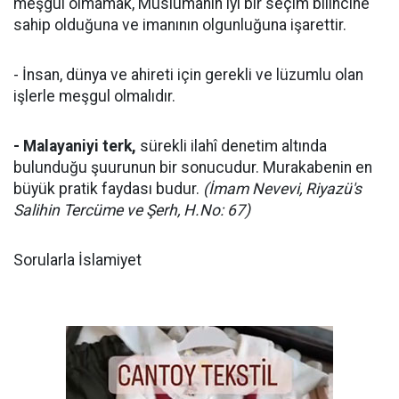
meşgul olmamak, Müslümanın iyi bir seçim bilincine
sahip olduğuna ve imanının olgunluğuna işarettir.
- İnsan, dünya ve ahireti için gerekli ve lüzumlu olan
işlerle meşgul olmalıdır.
- Malayaniyi terk,
sürekli ilahî denetim altında
bulunduğu şuurunun bir sonucudur. Murakabenin en
büyük pratik faydası budur.
(İmam Nevevi, Riyazü's
Salihin Tercüme ve Şerh, H.No: 67)
Sorularla İslamiyet