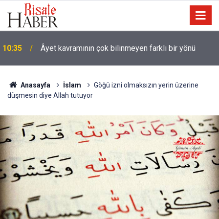
09:25
İyi Müslüman olmanın ölçüsü nedir?
Anasayfa
İslam
Göğü izni olmaksızın yerin üzerine
düşmesin diye Allah tutuyor