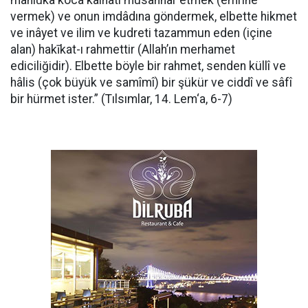
mahlûka koca kâinâtı musahhar etmek (emrine
vermek) ve onun imdâdına göndermek, elbette hikmet
ve inâyet ve ilim ve kudreti tazammun eden (içine
alan) hakīkat-ı rahmettir (Allah’ın merhamet
ediciliğidir). Elbette böyle bir rahmet, senden küllî ve
hâlis (çok büyük ve samîmî) bir şükür ve ciddî ve sâfî
bir hürmet ister.” (Tılsımlar, 14. Lem‘a, 6-7)