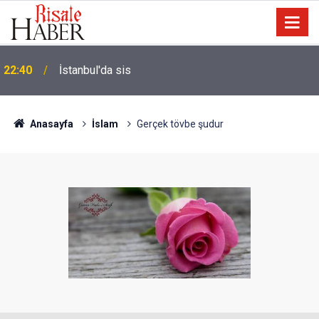
Biyoloji profesörünün parmağının ucunda niçin göz
21:18
yok?
Anasayfa
İslam
Gerçek tövbe şudur