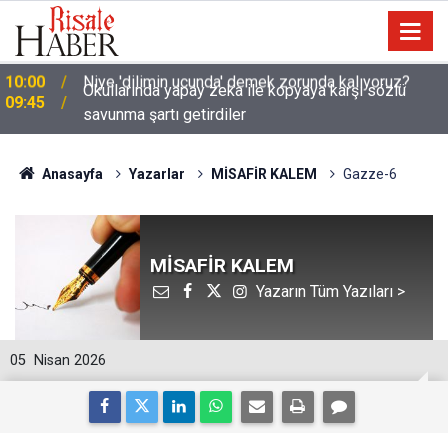
Okullarında yapay zeka ile kopyaya karşı sözlü
09:45
savunma şartı getirdiler
Anasayfa
Yazarlar
MİSAFİR KALEM
Gazze-6
MİSAFİR KALEM
Yazarın Tüm Yazıları >
05
Nisan 2026