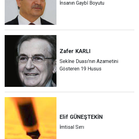
İnsanın Gaybî Boyutu
Zafer
KARLI
Sekîne Duası’nın Azametini
Gösteren 19 Husus
Elif
GÜNEŞTEKİN
İmtisal Sırrı