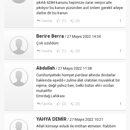
yıkıldı 6284 kanunu hepimize zarar veriyor.aile
yıkılıyor bu kanun yüzünden acil önlem gerekli aileye
darbe dir bu kanun
Yanıtla
(1)
(0)
Berire Berra
/ 27 Mayıs 2022 14:34
Çok üzüldüm
Yanıtla
(1)
(0)
Abdullah
/ 27 Mayıs 2022 11:38
Cumhuriyetteki hürriyet perdesi altında dindarlar
hakkında eşedd-i zulme âlet olabilen muvakkat bir
rejime, değil yalnız ben, belki bütün ehl-i vicdan
muhaliftir
Emirdağ Lahikası
Yanıtla
(2)
(0)
YAHYA DEMİR
/ 27 Mayıs 2022 10:21
Allah kimseyi evladı ile imtihan etmesin. Rabbim