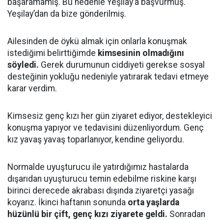
başaramamış. Bu nedenle Yeşilay’a başvurmuş.
Yeşilay’dan da bize gönderilmiş.
Ailesinden de öykü almak için onlarla konuşmak
istediğimi belirttiğimde
kimsesinin olmadığını
söyledi.
Gerek durumunun ciddiyeti gerekse sosyal
desteğinin yokluğu nedeniyle yatırarak tedavi etmeye
karar verdim.
Kimsesiz genç kızı her gün ziyaret ediyor, destekleyici
konuşma yapıyor ve tedavisini düzenliyordum. Genç
kız yavaş yavaş toparlanıyor, kendine geliyordu.
Normalde uyuşturucu ile yatırdığımız hastalarda
dışarıdan uyuşturucu temin edebilme riskine karşı
birinci derecede akrabası dışında ziyaretçi yasağı
koyarız. İkinci haftanın sonunda
orta yaşlarda
hüzünlü bir çift, genç kızı ziyarete geldi.
Sonradan