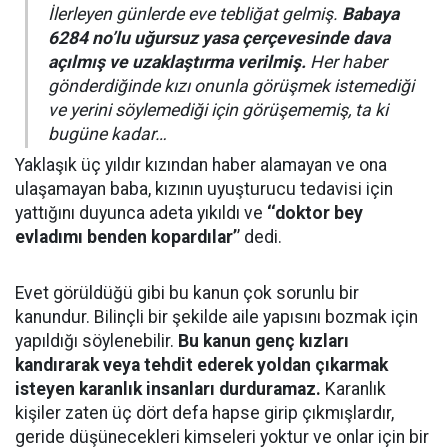
İlerleyen günlerde eve tebliğat gelmiş.
Babaya
6284 no’lu uğursuz yasa çerçevesinde dava
açılmış ve uzaklaştırma verilmiş.
Her haber
gönderdiğinde kızı onunla görüşmek istemediği
ve yerini söylemediği için görüşememiş, ta ki
bugüne kadar…
Yaklaşık üç yıldır kızından haber alamayan ve ona
ulaşamayan baba, kızının uyuşturucu tedavisi için
yattığını duyunca adeta yıkıldı ve
‘‘doktor bey
evladımı benden kopardılar’
’ dedi.
Evet görüldüğü gibi bu kanun çok sorunlu bir
kanundur. Bilinçli bir şekilde aile yapısını bozmak için
yapıldığı söylenebilir.
Bu kanun genç kızları
kandırarak veya tehdit ederek yoldan çıkarmak
isteyen karanlık insanları durduramaz.
Karanlık
kişiler zaten üç dört defa hapse girip çıkmışlardır,
geride düşünecekleri kimseleri yoktur ve onlar için bir