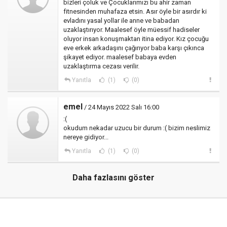
bizleri çoluk ve Çocuklarımızı bu ahir zaman
fitnesinden muhafaza etsin. Asır öyle bir asırdır ki
evladını yasal yollar ile anne ve babadan
uzaklaştırıyor. Maalesef öyle müessif hadiseler
oluyor insan konuşmaktan itina ediyor. Kız çocuğu
eve erkek arkadaşını çağırıyor baba karşı çıkınca
şikayet ediyor. maalesef babaya evden
uzaklaştırma cezası verilir.
Yanıtla
(1)
(0)
emel
/ 24 Mayıs 2022 Salı 16:00
:(
okudum nekadar uzucu bir durum :( bizim neslimiz
nereye gidiyor...
Yanıtla
(1)
(0)
Daha fazlasını göster