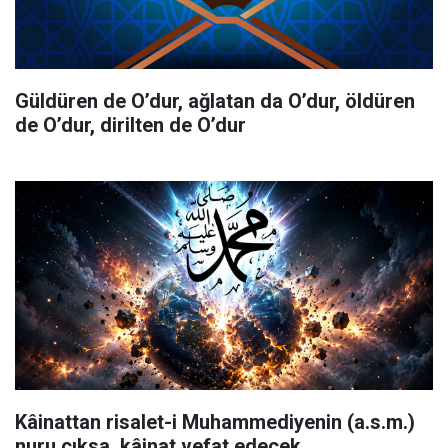
Güldüren de O’dur, ağlatan da O’dur, öldüren
de O’dur, dirilten de O’dur
Kâinattan risalet-i Muhammediyenin (a.s.m.)
nuru çıksa, kâinat vefat edecek