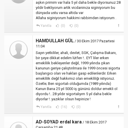
aşkın primim var hala 5 yıl daha bekle diyorsunuz 28
yıldir bekliyorum artik vicdaninıza siginiyorum bu
dünyada ustu varsa altida var
Allaha siginiyorum hakkimi rabbimden istiyorum .
Yanıtla
(0)
(0)
HAMDULLAH GÜL
/ 30 Ekim 2017 Pazartesi
11:04
Sayın yetkililer, ahali, devlet, SGK, Çalışma Bakanı,
bir şeye dikkat edelim lütfen !.. EYT liler erken
emeklilik bekleyenler değil, 1999 yılında çıkan
kanunun geriye çalıştırılması ile 1999 öncesi sigorta
başlangıcı olan ve hakları gasp edilenlerdir. Erken
emeklilik değil hakkımız olan emekliliği istiyoruz.
Özetle; Ben sigortalı olduğumda (1989 yılında)
Kanun Bana 25 yıl 5000 iş gününü doldur emekli ol
diyordu !.. 28 yıldır sigortalıyım 5 yıl daha bekle
diyorlar !. yazıklar olsun hepinize !
Yanıtla
(16)
(0)
AD-SOYAD erdal kara
/ 18 Ekim 2017
Çarşamba 21:48