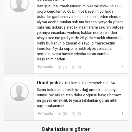
ben şunu belırtmek istıyorum 500 mılletvekılını 600
çıkyo kendılerı 50 60 bın tlye beyenmıyorlarda
bukadar garıbanın verılmış haklarını neden elınden
alyoar acaba bunları ssk nın butcesı yetyoda yıllaca
çalışmış uçkuruş alacak ınsanlaramı ssk nın butcesı
yetmıyo ınsanlara verılmış hakları neden elınden
alnıyo ben işe gırdıyımde 25 yılda emeklı olnuyodu
belkı bu kanun o zaman olsaydı gırmıyecektım
kendılerı 4 yılda super emeklı olyoda ınsanları
neden mezara havale edyolar sayın cumhur
başkanım neden
Yanıtla
(7)
(0)
Umut yıldız
/ 12 Ekim 2017 Perşembe 13:54
Sayın bakanımız bekir bozdağ amerika almanya
suriye ırak afkanistan daha doğrusu kavga bitmez
en güzeli emeklilik te yaşa takilanları görün artık
sayın bakanımız
Yanıtla
(8)
(0)
Daha fazlasını göster