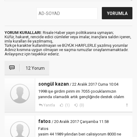
YORUM KURALLARI:
Risale Haber yayın politikasına uymayan;
Küfür, hakaret, rencide edici cümleler veya imalar, inançlara saldırı içeren,
imla kuralları ile yazılmamış,
Türkçe karakter kullanılmayan ve BÜYÜK HARFLERLE yazılmış yorumlar
Adınız kısmına uygun olmayan ve saçma rumuzlar onaylanmamaktadır.
Anlayışınız için teşekkür ederiz.
12 Yorum
songül kazan
/ 22 Aralık 2017 Cuma 10:04
1998 işe girdim pirim im 7055 çocuklarımızın
yanında olamadık artık gençliğinde destek olalım
Yanıtla
(1)
(0)
fatos
/ 20 Aralık 2017 Çarşamba 11:58
Fatos
yasim 44 1989 yılından beri calisiyorum 8000 ne