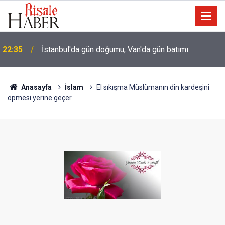
22:35
İstanbul'da gün doğumu, Van'da gün batımı
İmam Hatip öğrencisi: Hocamız Abdülmecid Nursi'yi
21:00
üstü çamurlu gördüğümde irkildim
Anasayfa
İslam
El sıkışma Müslümanın din kardeşini
öpmesi yerine geçer