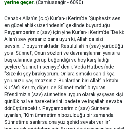
yerine geçer.
(Camiussağir - 6090)
Cenab-ı Allah’ın (c.c) Kur’an-ı Kerim’de "Şüphesiz sen
en güzel ahlâk üzerindesin" şeklinde buyurduğu
Peygamberimiz (sav) için yine Kur’an-ı Kerim’de "De ki:
Allah'ı seviyorsanız bana uyun ki, Allah da sizi
sevsin...." buyurmaktadır. Resulullah’ın (sav) yürüdüğü
yola ‘Sünnet’, Onun sözleri ve davranışlarının yanısıra
başkalarında görüp beğendiği ve hoş karşıladığı
şeylere ‘sünnet-i seniyye’ denir. Veda Hutbesi’nde
"Size iki şey bırakıyorum. Onlara sımsıkı sarıldıkça
yolunuzu şaşırmazsınız. Bunlardan biri Allah'ın kitabı
Kur'ân'ı Kerim, diğeri de Sünnetimdir" buyuran
Efendimizin (sav) sünnetine uygun olarak yaşayan kişi
günlük hal ve hareketlerini ibadete ve inşallah sevaba
dönüştürecektir. Peygamberimiz (sav) Sünnete
uyanları, "Kim ümmetimin bozulduğu bir zamanda
Sünnetime sarılırsa ona yüz şehid sevabı verilir"