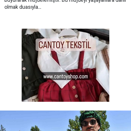
buyurarak müjdelemiştir. Bu müjdeyi yaşayanlara dahil
olmak duasıyla…