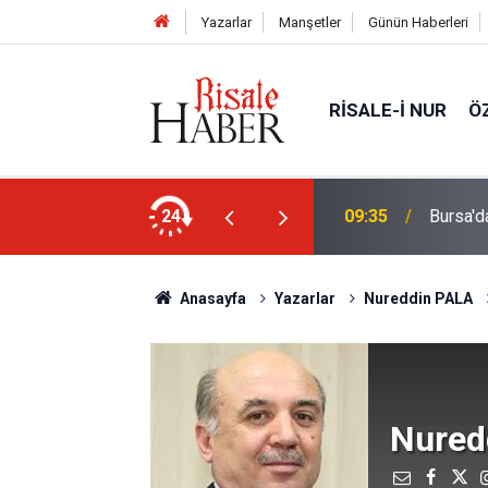
Yazarlar
Manşetler
Günün Haberleri
RISALE-I NUR
Ö
var!
24
09:15
Gazze'd
Anasayfa
Yazarlar
Nureddin PALA
Nured