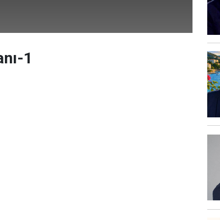
anı-1