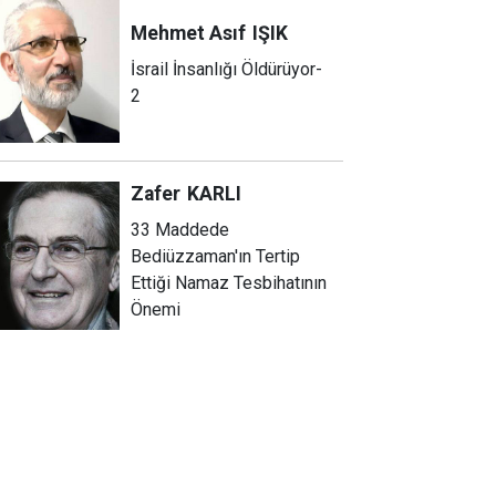
Mehmet Asıf
IŞIK
İsrail İnsanlığı Öldürüyor-
2
Zafer
KARLI
33 Maddede
Bediüzzaman'ın Tertip
Ettiği Namaz Tesbihatının
Önemi