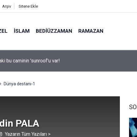
Arşiv
Sitene Ekle
ZEL
İSLAM
BEDIÜZZAMAN
RAMAZAN
e umudunu yitirmeyen arıcı, mesleğini apartman çatısında sürdü
Dünya destanı-1
SO
din PALA
Yazarın Tüm Yazıları >