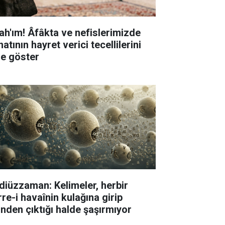
lah'ım! Âfâkta ve nefislerimizde
atının hayret verici tecellilerini
ze göster
diüzzaman: Kelimeler, herbir
rre-i havaînin kulağına girip
linden çıktığı halde şaşırmıyor