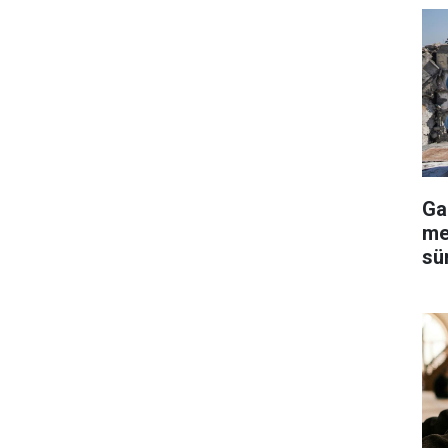
Ga
me
sü