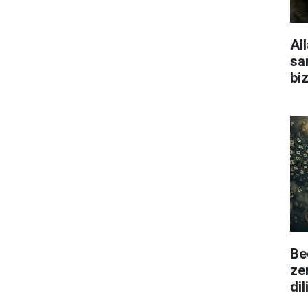
Al
san
bi
Be
ze
di