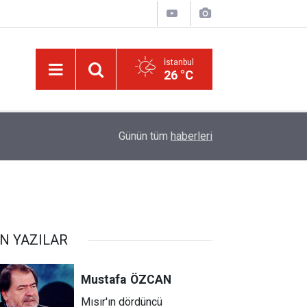
İstanbul
26 °C
Allah'ım! Âfâkta ve nefislerimizde sanatının hayre
rüyor
08:33
Günün tüm
haberleri
göster
N YAZILAR
Mustafa
ÖZCAN
Mısır'ın dördüncü