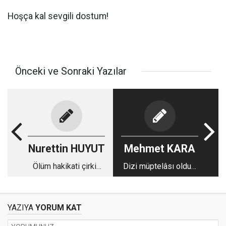
Hoşça kal sevgili dostum!
Önceki ve Sonraki Yazılar
Nurettin HUYUT
Mehmet KARA
Ölüm hakikati çirkin
Dizi müptelâsı olduk,
siyasete dur dedi
kitap okumayı unuttuk
YAZIYA
YORUM KAT