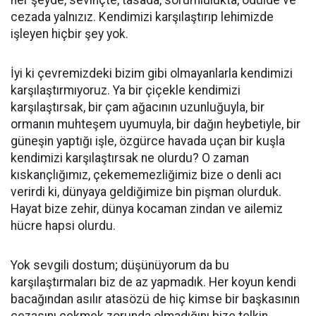
her şeyde, sevinçte, tasada, sorumlulukta, ödülde ve
cezada yalnızız. Kendimizi karşılaştırıp lehimizde
işleyen hiçbir şey yok.
İyi ki çevremizdeki bizim gibi olmayanlarla kendimizi
karşılaştırmıyoruz. Ya bir çiçekle kendimizi
karşılaştırsak, bir çam ağacının uzunluğuyla, bir
ormanın muhteşem uyumuyla, bir dağın heybetiyle, bir
güneşin yaptığı işle, özgürce havada uçan bir kuşla
kendimizi karşılaştırsak ne olurdu? O zaman
kıskançlığımız, çekememezliğimiz bize o denli acı
verirdi ki, dünyaya geldiğimize bin pişman olurduk.
Hayat bize zehir, dünya kocaman zindan ve ailemiz
hücre hapsi olurdu.
Yok sevgili dostum; düşünüyorum da bu
karşılaştırmaları biz de az yapmadık. Her koyun kendi
bacağından asılır atasözü de hiç kimse bir başkasının