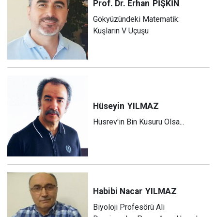
Prof. Dr. Erhan
PİŞKİN
Gökyüzündeki Matematik:
Kuşların V Uçuşu
Hüseyin
YILMAZ
Husrev'in Bin Kusuru Olsa...
Habibi Nacar
YILMAZ
Biyoloji Profesörü Ali