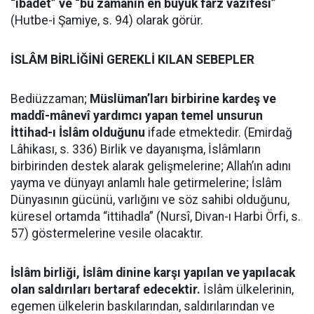
“ibâdet” ve “bu zamanın en büyük farz vazîfesi”
(Hutbe-i Şamiye, s. 94) olarak görür.
İSLÂM BİRLİĞİNİ GEREKLİ KILAN SEBEPLER
Bediüzzaman;
Müslüman’ları birbirine kardeş ve
maddî-mânevî yardımcı yapan temel unsurun
İttihad-ı İslâm olduğunu
ifade etmektedir. (Emirdağ
Lâhikası, s. 336) Birlik ve dayanışma, İslâmların
birbirinden destek alarak gelişmelerine; Allah’ın adını
yayma ve dünyayı anlamlı hale getirmelerine; İslâm
Dünyasının gücünü, varlığını ve söz sahibi olduğunu,
küresel ortamda “ittihadla” (Nursî, Divan-ı Harbi Örfi, s.
57) göstermelerine vesile olacaktır.
İslâm birliği, İslâm dinine karşı yapılan ve yapılacak
olan saldırıları bertaraf edecektir.
İslâm ülkelerinin,
egemen ülkelerin baskılarından, saldırılarından ve