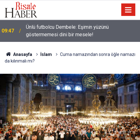
Ünlü futbolcu Dembele: Eşimin yüzünü
09:47
göstermemesi dini bir mesele!
Anasayfa
İslam
Cuma namazından sonra öğle namazı
da kılınmalı mı?