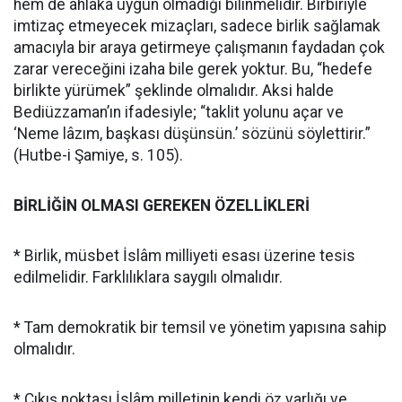
hem de ahlâka uygun olmadığı bilinmelidir. Birbiriyle
imtizaç etmeyecek mizaçları, sadece birlik sağlamak
amacıyla bir araya getirmeye çalışmanın faydadan çok
zarar vereceğini izaha bile gerek yoktur. Bu, “hedefe
birlikte yürümek” şeklinde olmalıdır. Aksi halde
Bediüzzaman’ın ifadesiyle; “taklit yolunu açar ve
‘Neme lâzım, başkası düşünsün.’ sözünü söylettirir.”
(Hutbe-i Şamiye, s. 105).
BİRLİĞİN OLMASI GEREKEN ÖZELLİKLERİ
* Birlik, müsbet İslâm milliyeti esası üzerine tesis
edilmelidir. Farklılıklara saygılı olmalıdır.
* Tam demokratik bir temsil ve yönetim yapısına sahip
olmalıdır.
* Çıkış noktası İslâm milletinin kendi öz varlığı ve