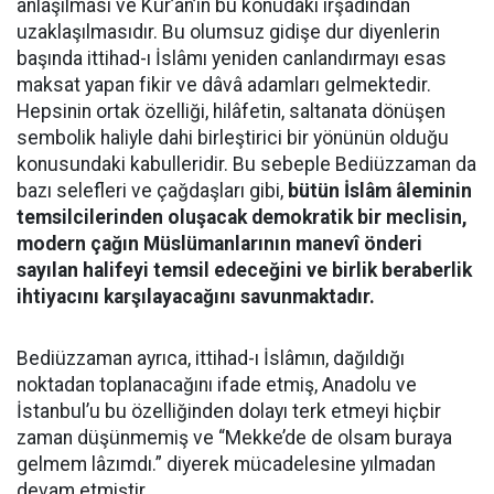
anlaşılması ve Kur’ân’ın bu konudaki irşadından
uzaklaşılmasıdır. Bu olumsuz gidişe dur diyenlerin
başında ittihad-ı İslâmı yeniden canlandırmayı esas
maksat yapan fikir ve dâvâ adamları gelmektedir.
Hepsinin ortak özelliği, hilâfetin, saltanata dönüşen
sembolik haliyle dahi birleştirici bir yönünün olduğu
konusundaki kabulleridir. Bu sebeple Bediüzzaman da
bazı selefleri ve çağdaşları gibi,
bütün İslâm âleminin
temsilcilerinden oluşacak demokratik bir meclisin,
modern çağın Müslümanlarının manevî önderi
sayılan halifeyi temsil edeceğini ve birlik beraberlik
ihtiyacını karşılayacağını savunmaktadır.
Bediüzzaman ayrıca, ittihad-ı İslâmın, dağıldığı
noktadan toplanacağını ifade etmiş, Anadolu ve
İstanbul’u bu özelliğinden dolayı terk etmeyi hiçbir
zaman düşünmemiş ve “Mekke’de de olsam buraya
gelmem lâzımdı.” diyerek mücadelesine yılmadan
devam etmiştir.