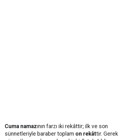
Cuma namaz
ının farzı iki rekâttir; ilk ve son
sünnetleriyle baraber toplam
on rekât
tir. Gerek