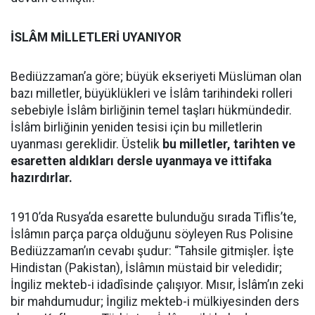
İSLÂM MİLLETLERİ UYANIYOR
Bediüzzaman’a göre; büyük ekseriyeti Müslüman olan
bazı milletler, büyüklükleri ve İslâm tarihindeki rolleri
sebebiyle İslâm birliğinin temel taşları hükmündedir.
İslâm birliğinin yeniden tesisi için bu milletlerin
uyanması gereklidir. Üstelik
bu milletler, tarihten ve
esaretten aldıkları dersle uyanmaya ve ittifaka
hazırdırlar.
1910’da Rusya’da esarette bulunduğu sırada Tiflis’te,
İslâmın parça parça olduğunu söyleyen Rus Polisine
Bediüzzaman’ın cevabı şudur: “Tahsile gitmişler. İşte
Hindistan (Pakistan), İslâmın müstaid bir veledidir;
İngiliz mekteb-i idadîsinde çalışıyor. Mısır, İslâm’ın zeki
bir mahdumudur; İngiliz mekteb-i mülkiyesinden ders