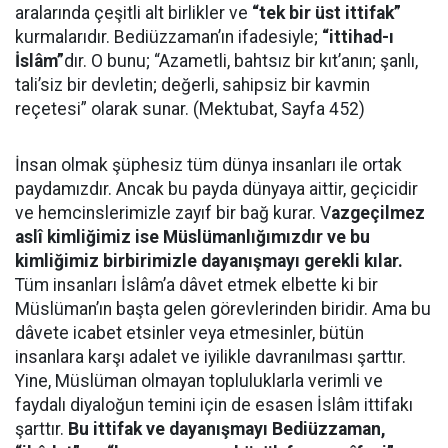
aralarında çeşitli alt birlikler ve
“tek bir üst ittifak”
kurmalarıdır. Bediüzzaman’ın ifadesiyle;
“ittihad-ı
İslâm”
dır. O bunu; “Azametli, bahtsız bir kıt’anın; şanlı,
tali’siz bir devletin; değerli, sahipsiz bir kavmin
reçetesi” olarak sunar. (Mektubat, Sayfa 452)
İnsan olmak şüphesiz tüm dünya insanları ile ortak
paydamızdır. Ancak bu payda dünyaya aittir, geçicidir
ve hemcinslerimizle zayıf bir bağ kurar. V
azgeçilmez
aslî kimliğimiz ise Müslümanlığımızdır ve bu
kimliğimiz birbirimizle dayanışmayı gerekli kılar.
Tüm insanları İslâm’a dâvet etmek elbette ki bir
Müslüman’ın başta gelen görevlerinden biridir. Ama bu
dâvete icabet etsinler veya etmesinler, bütün
insanlara karşı adalet ve iyilikle davranılması şarttır.
Yine, Müslüman olmayan topluluklarla verimli ve
faydalı diyaloğun temini için de esasen İslâm ittifakı
şarttır.
Bu ittifak ve dayanışmayı Bediüzzaman,