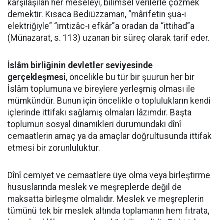
karşılaşılan her meseleyi, bilimsel verilerle çözmek
demektir. Kısaca Bediüzzaman, “mârifetin şua-ı
elektriğiyle” “imtizâc-ı efkâr”a oradan da “ittihad”a
(Münazarat, s. 113) uzanan bir süreç olarak tarif eder.
İslâm birliğinin devletler seviyesinde
gerçekleşmesi
, öncelikle bu tür bir şuurun her bir
İslâm toplumuna ve bireylere yerleşmiş olması ile
mümkündür. Bunun için öncelikle o toplulukların kendi
içlerinde ittifakı sağlamış olmaları lâzımdır. Başta
toplumun sosyal dinamikleri durumundaki dînî
cemaatlerin amaç ya da amaçlar doğrultusunda ittifak
etmesi bir zorunluluktur.
Dînî cemiyet ve cemaatlere üye olma veya birleştirme
hususlarında meslek ve meşreplerde değil de
maksatta birleşme olmalıdır. Meslek ve meşreplerin
tümünü tek bir meslek altında toplamanın hem fıtrata,