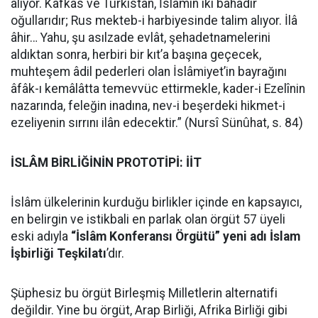
alıyor. Kafkas ve Türkistan, İslâmın iki bahadır
oğullarıdır; Rus mekteb-i harbiyesinde talim alıyor. İlâ
âhir… Yahu, şu asılzade evlât, şehadetnamelerini
aldıktan sonra, herbiri bir kıt’a başına geçecek,
muhteşem âdil pederleri olan İslâmiyet’in bayrağını
âfâk-ı kemâlâtta temevvüc ettirmekle, kader-i Ezelînin
nazarında, feleğin inadına, nev-i beşerdeki hikmet-i
ezeliyenin sırrını ilân edecektir.” (Nursî Sünûhat, s. 84)
İSLÂM BİRLİĞİNİN PROTOTİPİ: İİT
İslâm ülkelerinin kurduğu birlikler içinde en kapsayıcı,
en belirgin ve istikbali en parlak olan örgüt 57 üyeli
eski adıyla
“İslâm Konferansı Örgütü” yeni adı İslam
İşbirliği Teşkilatı
’dır.
Şüphesiz bu örgüt Birleşmiş Milletlerin alternatifi
değildir. Yine bu örgüt, Arap Birliği, Afrika Birliği gibi