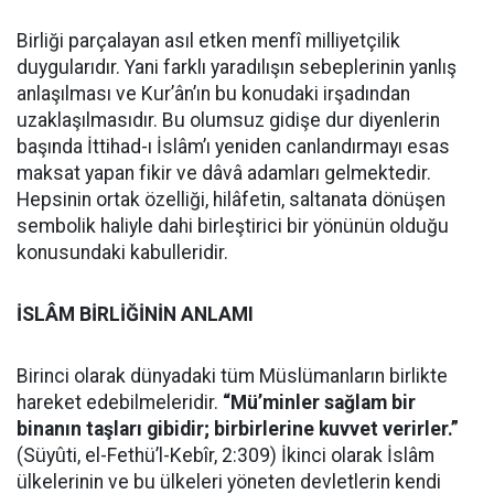
Birliği parçalayan asıl etken menfî milliyetçilik
duygularıdır. Yani farklı yaradılışın sebeplerinin yanlış
anlaşılması ve Kur’ân’ın bu konudaki irşadından
uzaklaşılmasıdır. Bu olumsuz gidişe dur diyenlerin
başında İttihad-ı İslâm’ı yeniden canlandırmayı esas
maksat yapan fikir ve dâvâ adamları gelmektedir.
Hepsinin ortak özelliği, hilâfetin, saltanata dönüşen
sembolik haliyle dahi birleştirici bir yönünün olduğu
konusundaki kabulleridir.
İSLÂM BİRLİĞİNİN ANLAMI
Birinci olarak dünyadaki tüm Müslümanların birlikte
hareket edebilmeleridir.
“Mü’minler sağlam bir
binanın taşları gibidir; birbirlerine kuvvet verirler.”
(Süyûti, el-Fethü’l-Kebîr, 2:309) İkinci olarak İslâm
ülkelerinin ve bu ülkeleri yöneten devletlerin kendi