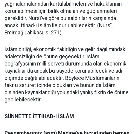
yağmalamalarından kurtulabilmeleri ve hukuklarının
korunabilmesi için birlik olmaları ve güçlenmeleri
gereklidir. Nursî’ye göre bu saldırıların karşısında
ancak ittihad-ı İslâm ile durulabilecektir. (Nursî,
Emirdağ Lahikası, s. 271)
İslâm birliği, ekonomik fakirliğin ve gelir dağılımındaki
adaletsizliğin de önüne geçecektir. İslâm
coğrafyasının millî serveti durumunda olan ekonomik
kaynaklar da ancak bu sayede korunabilecek ve adil
biçimde dağıtılabilecektir. Böylece Müslümanların
fakr u zaruret içinde oldukları ve bunun da İslâm
dininden kaynaklandığı yolundaki yanlış fikrin de önüne
geçilebilecektir.
SÜNNETTE İTTİHAD-I İSLÂM
Peygamberimiz (asm) Medine’ye hicretinden hemen