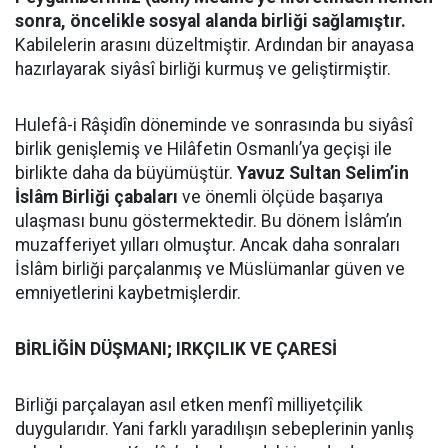
sonra, öncelikle sosyal alanda birliği sağlamıştır.
Kabilelerin arasını düzeltmiştir. Ardından bir anayasa
hazırlayarak siyâsî birliği kurmuş ve geliştirmiştir.
Hulefâ-i Râşidîn döneminde ve sonrasında bu siyâsî
birlik genişlemiş ve Hilâfetin Osmanlı’ya geçişi ile
birlikte daha da büyümüştür.
Yavuz Sultan Selim’in
İslâm Birliği çabaları
ve önemli ölçüde başarıya
ulaşması bunu göstermektedir. Bu dönem İslâm’ın
muzafferiyet yılları olmuştur. Ancak daha sonraları
İslâm birliği parçalanmış ve Müslümanlar güven ve
emniyetlerini kaybetmişlerdir.
BİRLİĞİN DÜŞMANI; IRKÇILIK VE ÇARESİ
Birliği parçalayan asıl etken menfî milliyetçilik
duygularıdır. Yani farklı yaradılışın sebeplerinin yanlış