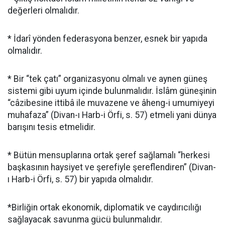
değerleri olmalıdır.
* İdarî yönden federasyona benzer, esnek bir yapıda
olmalıdır.
* Bir “tek çatı” organizasyonu olmalı ve aynen güneş
sistemi gibi uyum içinde bulunmalıdır. İslâm güneşinin
“câzibesine ittibâ ile muvazene ve âheng-i umumiyeyi
muhafaza” (Divan-ı Harb-i Örfi, s. 57) etmeli yani dünya
barışını tesis etmelidir.
* Bütün mensuplarına ortak şeref sağlamalı “herkesi
başkasının haysiyet ve şerefiyle şereflendiren” (Divan-
ı Harb-i Örfi, s. 57) bir yapıda olmalıdır.
*Birliğin ortak ekonomik, diplomatik ve caydırıcılığı
sağlayacak savunma gücü bulunmalıdır.