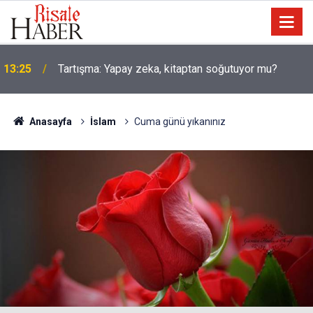
10:35
Âyet kavramının çok bilinmeyen farklı bir yönü
Anasayfa
İslam
Cuma günü yıkanınız