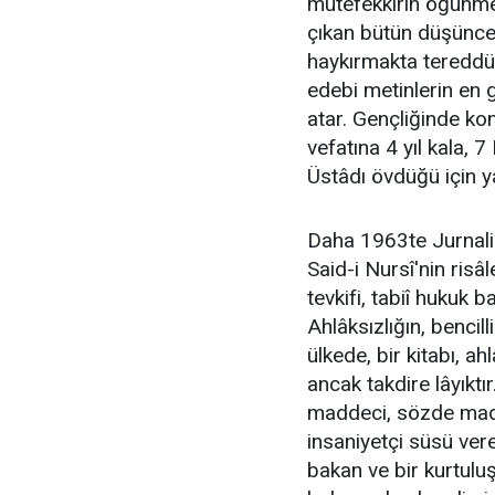
mütefekkirin öğünme 
çıkan bütün düşünce
haykırmakta tereddüt
edebi metinlerin en g
atar. Gençliğinde kom
vefatına 4 yıl kala, 
Üstâdı övdüğü için ya
Daha 1963te Jurnal
Said-i Nursî'nin ris
tevkifi, tabiî hukuk 
Ahlâksızlığın, bencil
ülkede, bir kitabı, a
ancak takdire lâyıkt
maddeci, sözde madde
insaniyetçi süsü vere
bakan ve bir kurtulu