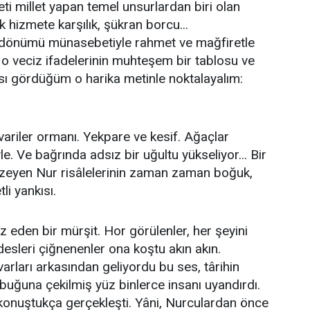
leti millet yapan temel unsurlardan biri olan
ük hizmete karşılık, şükran borcu...
ıl dönümü münasebetiyle rahmet ve mağfiretle
 o veciz ifadelerinin muhteşem bir tablosu ve
kası gördüğüm o harika metinle noktalayalım:
havariler ormanı. Yekpare ve kesif. Ağaçlar
le. Ve bağrında adsız bir uğultu yükseliyor... Bir
nzeyen Nur risâlelerinin zaman zaman boğuk,
i yankısı.
z eden bir mürşit. Hor görülenler, her şeyini
sleri çiğnenenler ona koştu akın akın.
uvarları arkasından geliyordu bu ses, târihin
abuğuna çekilmiş yüz binlerce insanı uyandırdı.
 konuştukça gerçekleşti. Yâni, Nurculardan önce