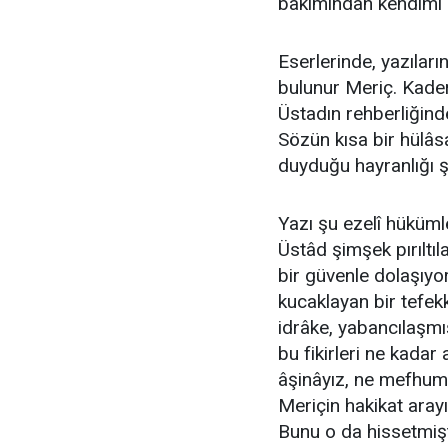
bakımından kendimi o
Eserlerinde, yazıları
bulunur Meriç. Kader
Üstadın rehberliğind
Sözün kısa bir hülâ
duyduğu hayranlığı şu
Yazı şu ezelî hüküml
Üstâd şimşek pırıltı
bir güvenle dolaşıyor.
kucaklayan bir tefek
idrâke, yabancılaşmış
bu fikirleri ne kada
âşinâyız, ne mefhumla
Meriçin hakikat aray
Bunu o da hissetmiştir