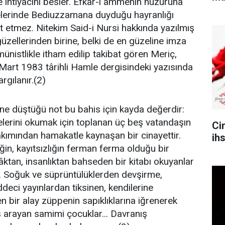
ihtiyacını besler. Efkâr-ı ammenin huzuruna
lerinde Bediuzzamana duyduğu hayranlığı
 etmez. Nitekim Said-i Nursi hakkında yazılmış
üzellerinden birine, belki de en güzeline imza
ünistlikle itham edilip takibat gören Meriç,
7 Mart 1983 târihli Hamle dergisindeki yazısında
rgılanır.(2)
ine düştüğü not bu bahis için kayda değerdir:
âlelerini okumak için toplanan üç beş vatandaşın
Ci
bakımından hamakatle kaynaşan bir cinayettir.
ih
liğin, kayıtsızlığın ferman ferma olduğu bir
hlâktan, insanlıktan bahseden bir kitabı okuyanlar
ır. Soğuk ve süprüntülüklerden devşirme,
ci yayınlardan tiksinen, kendilerine
n bir alay züppenin sapıklıklarına iğrenerek
ş arayan samimi çocuklar... Davranış