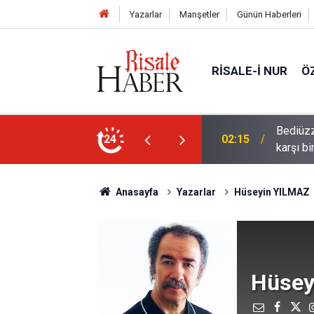
Yazarlar
Manşetler
Günün Haberleri
RISALE-I NUR
Ö
ün bu kelime ile saadet-i ebediye müjdesine
24
01:45
Cimrili
Anasayfa
Yazarlar
Hüseyin YILMAZ
Hüsey