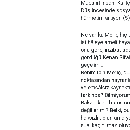
Mücâhit insan. Kürtç
Düşüncesinde sosyali
hürmetim artıyor. (5)
Ne var ki, Meriç hiç
istihâleye amelî hay
ona göre, inzibat a
gördüğü Kenan Rifai
geçelim...
Benim için Meriç, dü
noktasından hayranlı
ve emsâlsiz kaynaktı
farkında? Bilmiyorum
Bakanlıkları bütün u
değiller mi? Belki, b
haksızlık olur, ama 
sual kaçınılmaz oluy