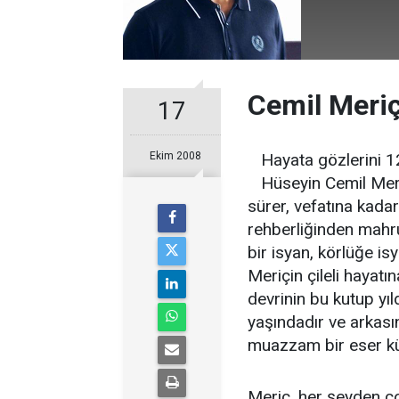
Cemil Meriç
17
Ekim 2008
Hayata gözlerini 1
Hüseyin Cemil Meri
sürer, vefatına kada
rehberliğinden mahr
bir isyan, körlüğe is
Meriçin çileli hayat
devrinin bu kutup yıl
yaşındadır ve arkas
muazzam bir eser küll
Meriç, her şeyden ç