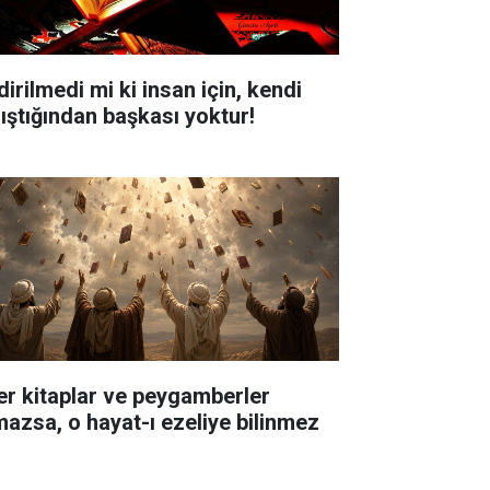
dirilmedi mi ki insan için, kendi
lıştığından başkası yoktur!
er kitaplar ve peygamberler
mazsa, o hayat-ı ezeliye bilinmez