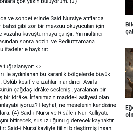
nlara çok yakın buluyorum. (3)
nda ve sohbetlerinde Said Nursiye atıflarda
Bil
 bahsi gibi zor bir mevzuu okuyucuları için
ça
e vuzuha kavuşturmaya çalışır. Yirmialtıncı
sasından sonra aczini ve Bediuzzamana
 ifadelerle haykırır:
e tuğralanıyor: <>
ları ile aydınlanan bu karanlık bölgelerde büyük
 Üslûb kesif v e izahlar inandırıcı. Asırları
kürün çağdaş idrâke seslenişi, yaralanan bir
 bir idrâke. İrfanımızın madde-i asliyesi olan
r anlayabiliyoruz? Heyhat; ne meselenin kendisine
Eğ
ra. (4) Said-i Nursi ve Risâle-i Nur Külliyatı,
ol
ışını bitirecek, susuzluğunu giderecek kaynaktır.
: Said-i Nursî kavliyle fiilini birleştirmiş insan.