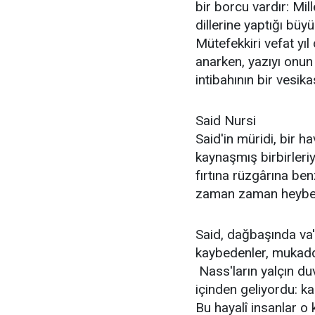
bir borcu vardır: Mil
dillerine yaptığı büy
Mütefekkiri vefat y
anarken, yazıyı onun
intibahının bir vesi
Said Nursi
Said'in müridi, bir 
kaynaşmış birbirleriy
fırtına rüzgârına be
zaman zaman heybetl
Said, dağbaşında va'
kaybedenler, mukadde
 Nass'ların yalçın d
içinden geliyordu: k
Bu hayalî insanlar o