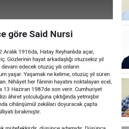
e göre Said Nursi
2 Aralık 1916da, Hatay Reyhanlıda açar,
ç. Gözlerinin hayat arkadaşlığı otuzsekiz yıl
r devam edecek otuzüç yılı onların
um yaşar. Yaşamak ne kelime, otuzüç yıl süren
yan. Nihâyet her fâninin hayatını noktalayan ecel,
ına 13 Haziran 1987de son verir. Cumhuriyet
dızı âhiret yolculuğuna çıktığında yetmişbir
ında cihânşümûl zekâları doyuracak çapta
iyatı bırakmıştır.
ok mütefekkirdir, düşünce adamıdır. Düşünca