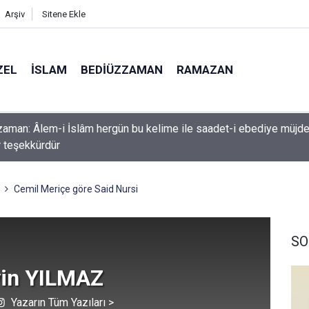
Arşiv
Sitene Ekle
ZEL
İSLAM
BEDIÜZZAMAN
RAMAZAN
k etme ki, Allah da senden ihsanını kesmesin
Cemil Meriçe göre Said Nursi
SO
in YILMAZ
Yazarın Tüm Yazıları >