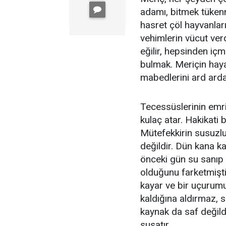
adamı, bitmek tüken
hasret çöl hayvanlar
vehimlerin vücut ver
eğilir, hepsinden iç
bulmak. Meriçin haya
mabedlerini ard arda 
Tecessüslerinin emr
kulaç atar. Hakikati b
Mütefekkirin susuzl
değildir. Dün kana k
önceki gün su sanıp d
olduğunu farketmiştir
kayar ve bir uçurumu
kaldığına aldırmaz, su
kaynak da saf değil
susatır...