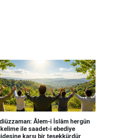
diüzzaman: Âlem-i İslâm hergün
 kelime ile saadet-i ebediye
jdesine karşı bir teşekkürdür