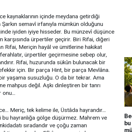
nce kaynaklarının içinde meydana getirdiği
 Şarkın semavî irfanıyla mümkün olduğunu
nde iyiden iyiye hisseder. Bu münzevî düşünce
im karşısında ürpertiler geçirir. Biri Rifai, diğeri
Rifai, Meriçin hayâl ve ümitlerine hakikat
i ferahlatır, ürpertiler geçirmesine sebep olur,
andırır. Rifai, huzurunda sükûn bulunacak bir
efekkir için. Bir parça Hint, bir parça Mevlâna.
ir yaşama susuzluğu. O da bir tekrar. Ama
rine mahpus değil. Aşkı dinleştiren bir tanrı
 onu...
... Meriç, tek kelime ile, Üstâda hayrandır...
Be
ri bu hayranlığa gölge düşürmez. Mahrem ve
bu
enkidadatı sıradandır ve çoğu zaman
mü