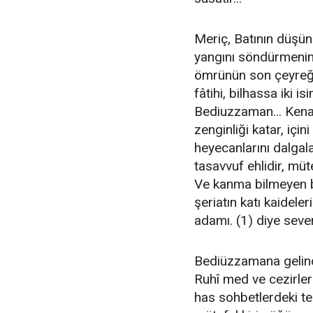
Meriç, Batının düşü
yangını söndürmenin
ömrünün son çeyreği
fâtihi, bilhassa iki is
Bediuzzaman... Kenan 
zenginliği katar, için
heyecanlarını dalgal
tasavvuf ehlidir, müt
Ve kanma bilmeyen b
şeriatın katı kaidele
adamı. (1) diye sever
Bediüzzamana gelince
Ruhî med ve cezirle
has sohbetlerdeki t