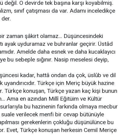
ü değil. O devirde tek başına karşı koyabilmiş.
zm, sınıf çatışması da var. Adamı inceledikçe
 der.
 bir zaman şâkirt olamaz... Düşüncesindeki
atı ayak uyduramaz ve buhranlar geçirir. Üstâd
damıdır. Amelde daha esnek ve daha kucaklayıcı
ye bu sebeple sığınır. Nasip meselesi deyip,
şüncesi kadar, hattâ ondan da çok, üslûb ve dil
k uyandırıcıdır. Türkçe için Meriç büyük hazine
r. Türkçe konuşan, Türkçe yazan kaç kişi bunun
... Ama en azından Millî Eğitüim ve Kültür
nsurlarıyla bu hazinenin farkında olmaya mecbur
u suale verilecek menfi bir cevap bütünüyle
yapılması gerekenlerin çokluğu düşünülünce bu
or. Evet, Türkçe konuşan herkesin Cemil Meriçe