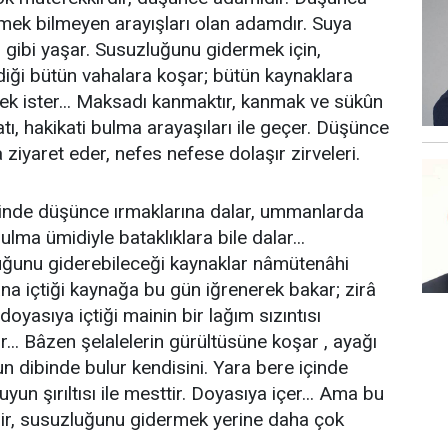
mek bilmeyen arayışları olan adamdır. Suya
ı gibi yaşar. Susuzluğunu gidermek için,
diği bütün vahalara koşar; bütün kaynaklara
mek ister... Maksadı kanmaktır, kanmak ve sükûn
tı, hakikati bulma arayaşıları ile geçer. Düşünce
ziyaret eder, nefes nefese dolaşır zirveleri.
inde düşünce ırmaklarına dalar, ummanlarda
ulma ümidiyle bataklıklara bile dalar...
uğunu giderebileceği kaynaklar nâmütenâhi
ana içtiği kaynağa bu gün iğrenerek bakar; zirâ
oyasıya içtiği mainin bir lağım sızıntısı
... Bâzen şelalelerin gürültüsüne koşar , ayağı
n dibinde bulur kendisini. Yara bere içinde
yun şırıltısı ile mesttir. Doyasıya içer... Ama bu
dir, susuzluğunu gidermek yerine daha çok