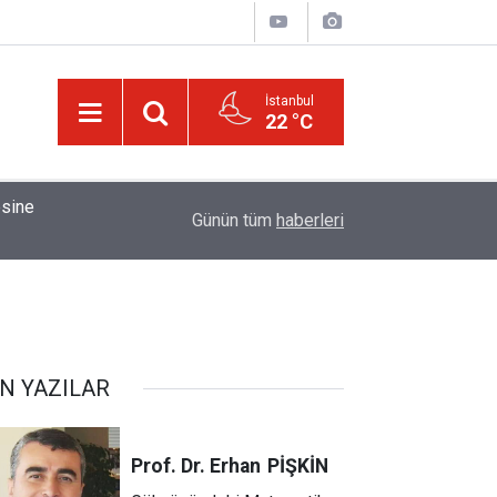
İstanbul
22 °C
01:15
Bildirilmedi mi ki insan için, kendi çalıştığından
Günün tüm
haberleri
N YAZILAR
Prof. Dr. Erhan
PİŞKİN