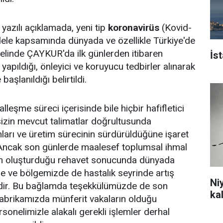
azılı açıklamada, yeni tip
koronavirüs
(Kovid-
dele kapsamında dünyada ve özellikle Türkiye'de
alelinde ÇAYKUR'da ilk günlerden itibaren
İs
 yapıldığı, önleyici ve koruyucu tedbirler alınarak
şlanıldığı belirtildi.
leşme süreci içerisinde bile hiçbir hafifletici
sizin mevcut talimatlar doğrultusunda
mları ve üretim sürecinin sürdürüldüğüne işaret
"Ancak son günlerde maalesef toplumsal ihmal
ın oluşturduğu rehavet sonucunda dünyada
e ve bölgemizde de hastalık seyrinde artış
Ni
dir. Bu bağlamda teşekkülümüzde de son
ka
abrikamızda münferit vakaların olduğu
ersonelimizle alakalı gerekli işlemler derhal