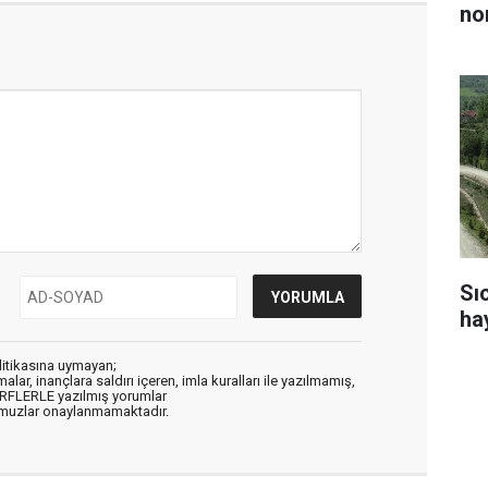
no
Sı
ha
litikasına uymayan;
alar, inançlara saldırı içeren, imla kuralları ile yazılmamış,
ARFLERLE yazılmış yorumlar
muzlar onaylanmamaktadır.