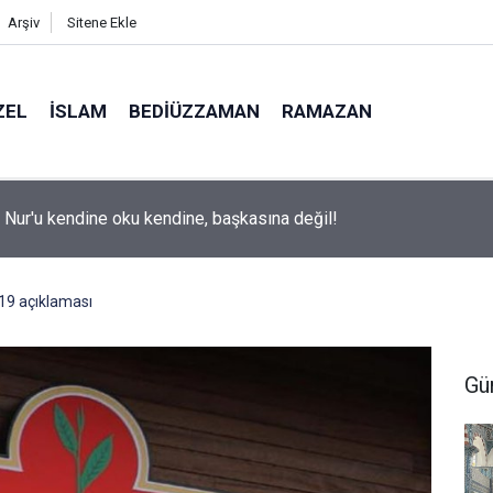
Arşiv
Sitene Ekle
ZEL
İSLAM
BEDIÜZZAMAN
RAMAZAN
ite adaylarına 'Sosyal medyanın yönlendirdiği tercihler kariyeri ri
 uyarısı
19 açıklaması
Gü