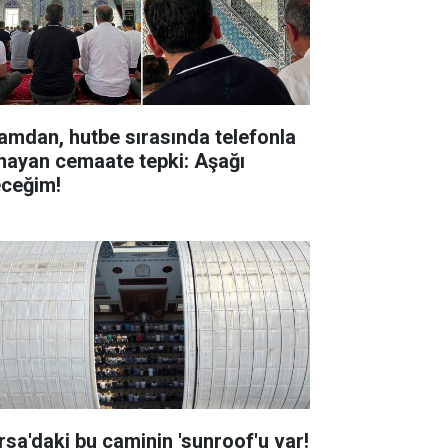
amdan, hutbe sırasında telefonla
nayan cemaate tepki: Aşağı
eceğim!
rsa'daki bu caminin 'sunroof'u var!