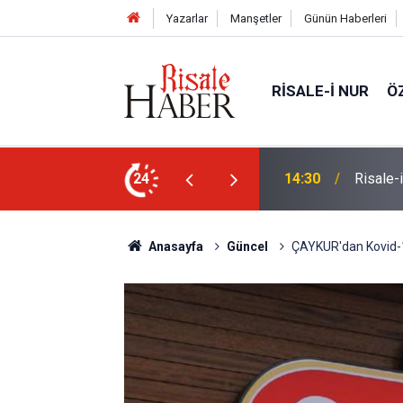
Yazarlar
Manşetler
Günün Haberleri
RISALE-I NUR
Ö
Ünivers
ne, başkasına değil!
24
14:00
atabilir'
Anasayfa
Güncel
ÇAYKUR'dan Kovid-