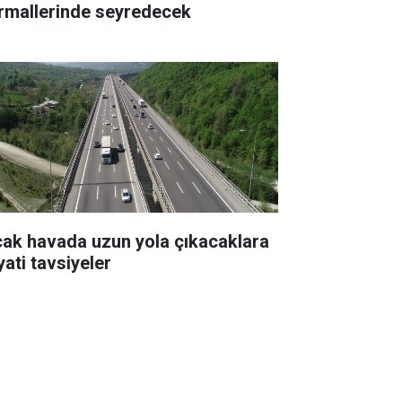
rmallerinde seyredecek
cak havada uzun yola çıkacaklara
yati tavsiyeler