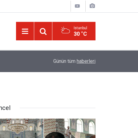
İstanbul
30 °C
ske
11:02
Türkiye-Suudi Arabistan-Pakistan Anlaşması ve 
Günün tüm
haberleri
ncel