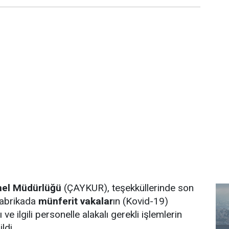
enel Müdürlüğü
(ÇAYKUR), teşekküllerinde son
fabrikada
münferit vakalar
ın (Kovid-19)
ve ilgili personelle alakalı gerekli işlemlerin
ldi.