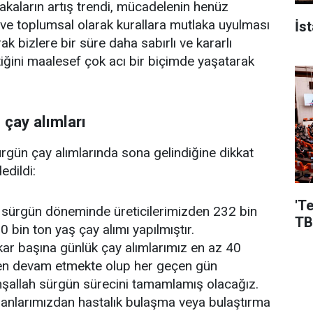
akaların artış trendi, mücadelenin henüz
l ve toplumsal olarak kurallara mutlaka uyulması
İs
rak bizlere bir süre daha sabırlı ve kararlı
ğini maalesef çok acı bir biçimde yaşatarak
 çay alımları
ürgün çay alımlarında sona gelindiğine dikkat
edildi:
'T
i sürgün döneminde üreticilerimizden 232 bin
TB
 bin ton yaş çay alımı yapılmıştır.
kar başına günlük çay alımlarımız en az 40
en devam etmekte olup her geçen gün
 inşallah sürgün sürecini tamamlamış olacağız.
ışanlarımızdan hastalık bulaşma veya bulaştırma