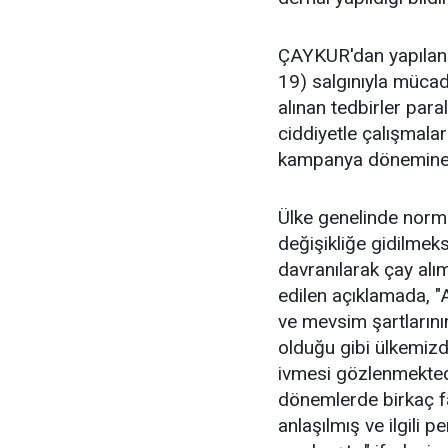
ÇAYKUR'dan yapılan y
19) salgınıyla müca
alınan tedbirler par
ciddiyetle çalışmalar
kampanya dönemine ba
Ülke genelinde normal
değişikliğe gidilmek
davranılarak çay alı
edilen açıklamada, 
ve mevsim şartların
olduğu gibi ülkemizd
ivmesi gözlenmekte
dönemlerde birkaç f
anlaşılmış ve ilgili p