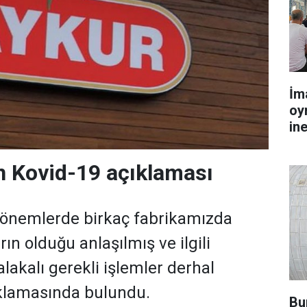
İm
oy
in
 Kovid-19 açıklaması
önemlerde birkaç fabrikamızda
ın olduğu anlaşılmış ve ilgili
lakalı gerekli işlemler derhal
çıklamasında bulundu.
Bu