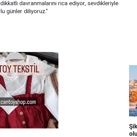
 dikkatli davranmalarını rica ediyor, sevdikleriyle
rlu günler diliyoruz."
Şi
ol