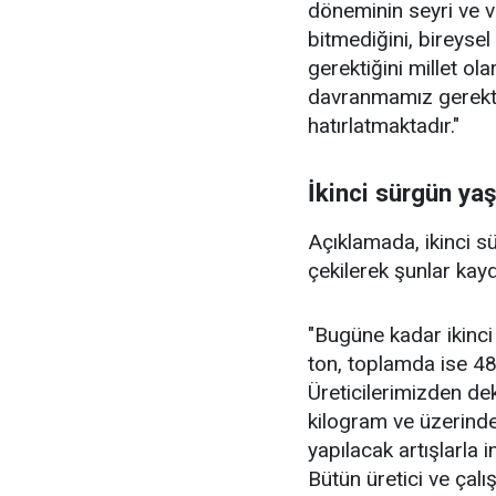
döneminin seyri ve v
bitmediğini, bireyse
gerektiğini millet ola
davranmamız gerekti
hatırlatmaktadır."
İkinci sürgün yaş
Açıklamada, ikinci s
çekilerek şunlar kayd
"Bugüne kadar ikinc
ton, toplamda ise 480
Üreticilerimizden de
kilogram ve üzerind
yapılacak artışlarla
Bütün üretici ve çal