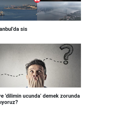
tanbul'da sis
ye 'dilimin ucunda' demek zorunda
lıyoruz?