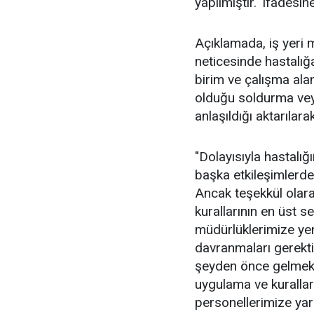
yapılmıştır." ifadesine
Açıklamada, iş yeri m
neticesinde hastalığa
birim ve çalışma ala
olduğu soldurma veya
anlaşıldığı aktarılar
"Dolayısıyla hastalığ
başka etkileşimlerde
Ancak teşekkül olara
kurallarının en üst 
müdürlüklerimize yen
davranmaları gerektiği
şeyden önce gelmekt
uygulama ve kurallar
personellerimize ya