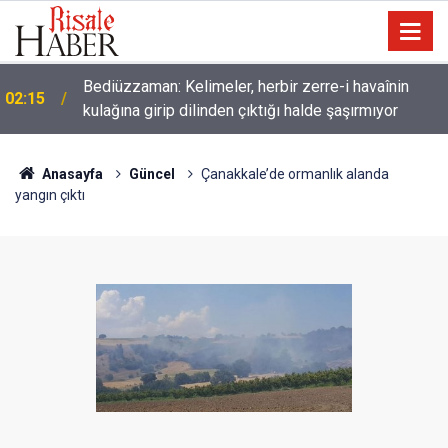
Bediüzzaman: Kelimeler, herbir zerre-i havaînin
02:15
kulağına girip dilinden çıktığı halde şaşırmıyor
Müslümanlardan dilinizi çekin, onlardan biri
01:45
öldüğünde de
Anasayfa
Güncel
Çanakkale’de ormanlık alanda
yangın çıktı