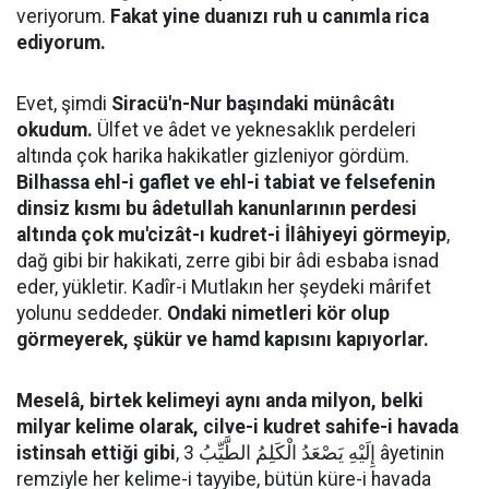
veriyorum.
Fakat yine duanızı ruh u canımla rica
ediyorum.
Evet, şimdi
Siracü'n-Nur başındaki münâcâtı
okudum.
Ülfet ve âdet ve yeknesaklık perdeleri
altında çok harika hakikatler gizleniyor gördüm.
Bilhassa ehl-i gaflet ve ehl-i tabiat ve felsefenin
dinsiz kısmı bu âdetullah kanunlarının perdesi
altında çok mu'cizât-ı kudret-i İlâhiyeyi görmeyip
,
dağ gibi bir hakikati, zerre gibi bir âdi esbaba isnad
eder, yükletir. Kadîr-i Mutlakın her şeydeki mârifet
yolunu seddeder.
Ondaki nimetleri kör olup
görmeyerek, şükür ve hamd kapısını kapıyorlar.
Meselâ, birtek kelimeyi aynı anda milyon, belki
milyar kelime olarak, cilve-i kudret sahife-i havada
istinsah ettiği gibi
, إِلَيْهِ يَصْعَدُ الْكَلِمُ الطَّيِّبُ 3 âyetinin
remziyle her kelime-i tayyibe, bütün küre-i havada