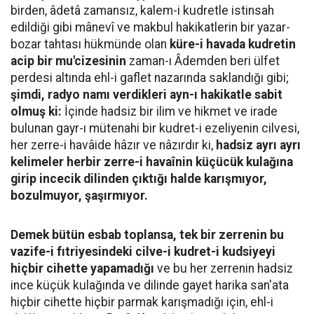
birden, âdetâ zamansız, kalem-i kudretle istinsah
edildiği gibi mânevî ve makbul hakikatlerin bir yazar-
bozar tahtası hükmünde olan
küre-i havada kudretin
acip bir mu'cizesinin
zaman-ı Âdemden beri ülfet
perdesi altında ehl-i gaflet nazarında saklandığı gibi;
şimdi, radyo namı verdikleri ayn-ı hakikatle sabit
olmuş ki:
İçinde hadsiz bir ilim ve hikmet ve irade
bulunan gayr-ı mütenahi bir kudret-i ezeliyenin cilvesi,
her zerre-i havâide hâzır ve nâzırdır ki,
hadsiz ayrı ayrı
kelimeler herbir zerre-i havaînin küçücük kulağına
girip incecik dilinden çıktığı halde karışmıyor,
bozulmuyor, şaşırmıyor.
Demek bütün esbab toplansa, tek bir zerrenin bu
vazife-i fıtriyesindeki cilve-i kudret-i kudsiyeyi
hiçbir cihette yapamadığı
ve bu her zerrenin hadsiz
ince küçük kulağında ve dilinde gayet harika san'ata
hiçbir cihette hiçbir parmak karışmadığı için, ehl-i