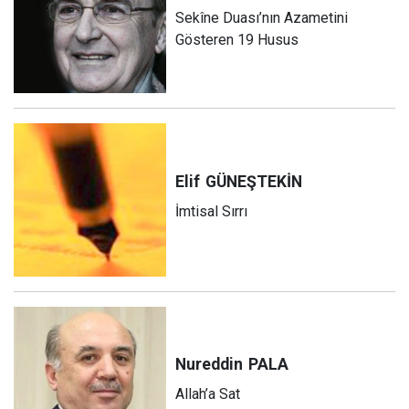
Sekîne Duası’nın Azametini
Gösteren 19 Husus
Elif
GÜNEŞTEKİN
İmtisal Sırrı
Nureddin
PALA
Allah’a Sat