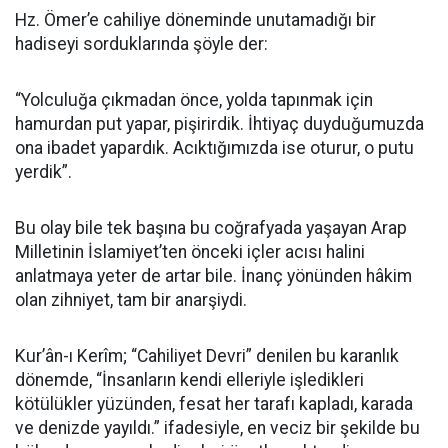
Hz. Ömer’e cahiliye döneminde unutamadığı bir
hadiseyi sorduklarında şöyle der:
“Yolculuğa çıkmadan önce, yolda tapınmak için
hamurdan put yapar, pişirirdik. İhtiyaç duyduğumuzda
ona ibadet yapardık. Acıktığımızda ise oturur, o putu
yerdik”.
Bu olay bile tek başına bu coğrafyada yaşayan Arap
Milletinin İslamiyet’ten önceki içler acısı halini
anlatmaya yeter de artar bile. İnanç yönünden hâkim
olan zihniyet, tam bir anarşiydi.
Kur’ân-ı Kerîm; “Cahiliyet Devri” denilen bu karanlık
dönemde, “İnsanların kendi elleriyle işledikleri
kötülükler yüzünden, fesat her tarafı kapladı, karada
ve denizde yayıldı.” ifadesiyle, en veciz bir şekilde bu