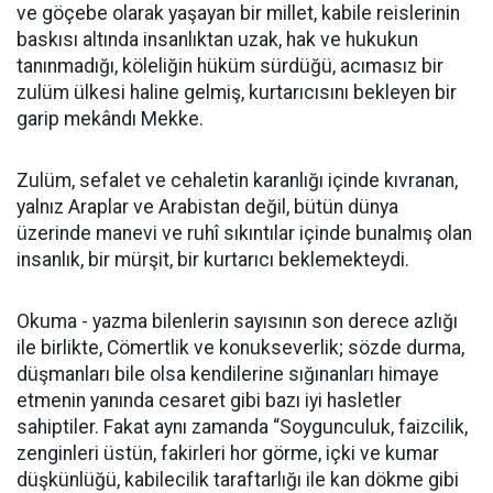
ve göçebe olarak yaşayan bir millet, kabile reislerinin
baskısı altında insanlıktan uzak, hak ve hukukun
tanınmadığı, köleliğin hüküm sürdüğü, acımasız bir
zulüm ülkesi haline gelmiş, kurtarıcısını bekleyen bir
garip mekândı Mekke.
Zulüm, sefalet ve cehaletin karanlığı içinde kıvranan,
yalnız Araplar ve Arabistan değil, bütün dünya
üzerinde manevi ve ruhî sıkıntılar içinde bunalmış olan
insanlık, bir mürşit, bir kurtarıcı beklemekteydi.
Okuma - yazma bilenlerin sayısının son derece azlığı
ile birlikte, Cömertlik ve konukseverlik; sözde durma,
düşmanları bile olsa kendilerine sığınanları himaye
etmenin yanında cesaret gibi bazı iyi hasletler
sahiptiler. Fakat aynı zamanda “Soygunculuk, faizcilik,
zenginleri üstün, fakirleri hor görme, içki ve kumar
düşkünlüğü, kabilecilik taraftarlığı ile kan dökme gibi