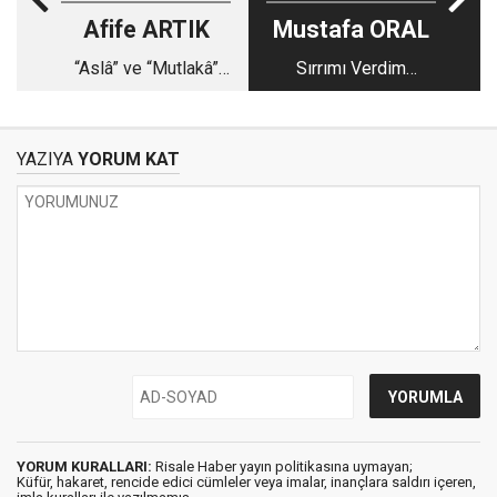
Afife ARTIK
Mustafa ORAL
“Aslâ” ve “Mutlakâ”
Sırrımı Verdim
Cendereleri
Sevdiceğim Barla’ya:
Sırlar Lahikası
YAZIYA
YORUM KAT
YORUM KURALLARI:
Risale Haber yayın politikasına uymayan;
Küfür, hakaret, rencide edici cümleler veya imalar, inançlara saldırı içeren,