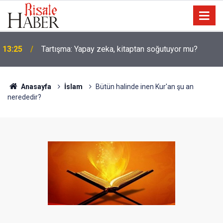
13:25
Tartışma: Yapay zeka, kitaptan soğutuyor mu?
10:35
Âyet kavramının çok bilinmeyen farklı bir yönü
Anasayfa
İslam
Bütün halinde inen Kur'an şu an
nerededir?