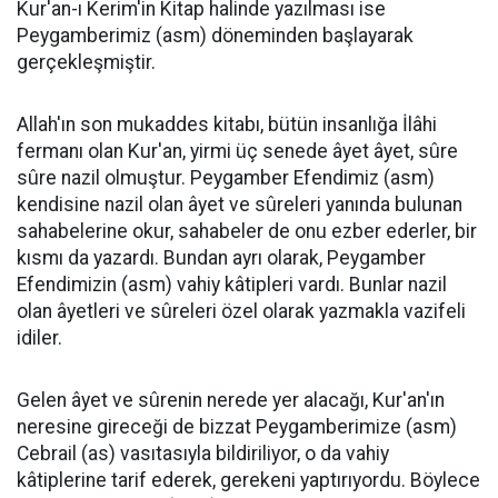
Kur'an-ı Kerim'in Kitap halinde yazılması ise
Peygamberimiz (asm) döneminden başlayarak
gerçekleşmiştir.
Allah'ın son mukaddes kitabı, bütün insanlığa İlâhi
fermanı olan Kur'an, yirmi üç senede âyet âyet, sûre
sûre nazil olmuştur. Peygamber Efendimiz (asm)
kendisine nazil olan âyet ve sûreleri yanında bulunan
sahabelerine okur, sahabeler de onu ezber ederler, bir
kısmı da yazardı. Bundan ayrı olarak, Peygamber
Efendimizin (asm) vahiy kâtipleri vardı. Bunlar nazil
olan âyetleri ve sûreleri özel olarak yazmakla vazifeli
idiler.
Gelen âyet ve sûrenin nerede yer alacağı, Kur'an'ın
neresine gireceği de bizzat Peygamberimize (asm)
Cebrail (as) vasıtasıyla bildiriliyor, o da vahiy
kâtiplerine tarif ederek, gerekeni yaptırıyordu. Böylece