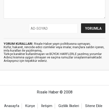
YORUM KURALLARI:
Risale Haber yayın politikasına uymayan;
Küfür, hakaret, rencide edici cümleler veya imalar, inançlara saldırı içeren,
imla kuralları ile yazılmamış,
Türkçe karakter kullanılmayan ve BÜYÜK HARFLERLE yazılmış yorumlar
Adınız kısmına uygun olmayan ve saçma rumuzlar onaylanmamaktadır.
Anlayışınız için teşekkür ederiz.
Risale Haber © 2008
Anasayfa
Künye
İletişim
Gizlilik İlkeleri
Sitene Ekle