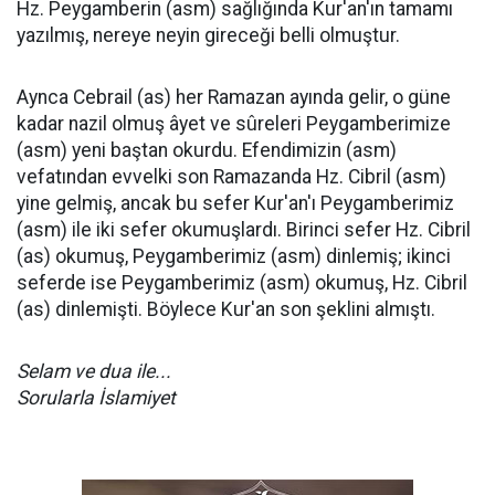
Hz. Peygamberin (asm) sağlığında Kur'an'ın tamamı
yazılmış, nereye neyin gireceği belli olmuştur.
Aynca Cebrail (as) her Ramazan ayında gelir, o güne
kadar nazil olmuş âyet ve sûreleri Peygamberimize
(asm) yeni baştan okurdu. Efendimizin (asm)
vefatından evvelki son Ramazanda Hz. Cibril (asm)
yine gelmiş, ancak bu sefer Kur'an'ı Peygamberimiz
(asm) ile iki sefer okumuşlardı. Birinci sefer Hz. Cibril
(as) okumuş, Peygamberimiz (asm) dinlemiş; ikinci
seferde ise Peygamberimiz (asm) okumuş, Hz. Cibril
(as) dinlemişti. Böylece Kur'an son şeklini almıştı.
Selam ve dua ile...
Sorularla İslamiyet