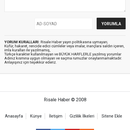
YORUM KURALLARI:
Risale Haber yayın politikasına uymayan;
Küfür, hakaret, rencide edici cümleler veya imalar, inançlara saldırı içeren,
imla kuralları ile yazılmamış,
Türkçe karakter kullanılmayan ve BÜYÜK HARFLERLE yazılmış yorumlar
Adınız kısmına uygun olmayan ve saçma rumuzlar onaylanmamaktadır.
Anlayışınız için teşekkür ederiz.
Risale Haber © 2008
Anasayfa
Künye
İletişim
Gizlilik İlkeleri
Sitene Ekle