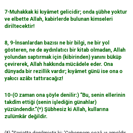
7-Muhakkak ki kıyâmet gelicidir; onda şübhe yoktur
ve elbette Allah, kabirlerde bulunan kimseleri
diriltecektir!
8, 9-İnsanlardan bazısı ne bir bilgi, ne bir yol
gösteren, ne de aydınlatıcı bir kitab olmadan, Allah
yolundan saptırmak için (kibirinden) yanını büküp
çevirerek, Allah hakkında mücâdele eder. Ona
dünyada bir rezillik vardır; kıyâmet günü ise ona o
yakıcı azâbı tattıracağız!
10-(O zaman ona şöyle denilir:) “Bu, senin ellerinin
takdîm ettiği (senin işlediğin günahlar)
yüzündendir.”(*) Şübhesiz ki Allah, kullarına
zulümkâr değildir.