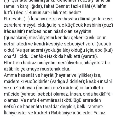
(*) “Şeriatta denilmiştir ki: ‘Cehennem cezâ-yı ameldir
(amelin karşılığıdır), fakat Cennet fazl-ı İlâhî (Allah’ın
lütfu) iledir.’ Bunun sırr-ı hikmeti nedir?
El-cevab: (...) İnsanın nefsi ve hevâsı dâimâ şerlere ve
zararlara meyyâl olduğu için, o küçücük kesbinin (cüz’î
irâdesinin) netîcesinden hâsıl olan seyyiâtın
(günahların) mes’ûliyetini kendisi çeker. Çünki onun
nefsi istedi ve kendi kesbiyle sebebiyet verdi (sebeb
oldu). Ve şer ademî (yokluğa âid) olduğu için, abd (kul)
ona fâil oldu. Cenâb-ı Hakk da halk etti (yarattı).
Elbette o hadsiz cinâyetin mes’ûliyetini, nihâyetsiz bir
azâb ile çekmeye müstehak olur.
Amma hasenât ve hayrât (hayırlar ve iyilikler) ise,
mâdem ki vücûdîdirler (varlığa âiddirler); kesb-i insânî
ve cüz’-i ihtiyârî (insanın cüz’î irâdesi) onlara illet-i
mûcide (yaratıcı sebeb) olamaz. İnsan, onda hakīkī fâil
olamaz. Ve nefs-i emmâresi (kötülüğü emreden
nefsi) de hasenâta tarafdar değildir, belki rahmet-i
İlâhiye ister ve kudret-i Rabbâniye îcâd eder. Yalnız