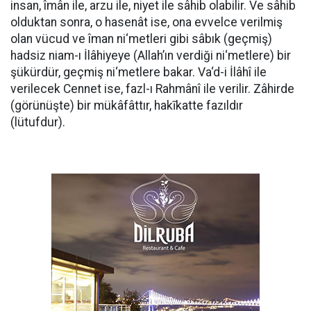
insan, îmân ile, arzu ile, niyet ile sâhib olabilir. Ve sâhib
olduktan sonra, o hasenât ise, ona evvelce verilmiş
olan vücud ve îman ni‘metleri gibi sâbık (geçmiş)
hadsiz niam-ı İlâhiyeye (Allah’ın verdiği ni‘metlere) bir
şükürdür, geçmiş ni‘metlere bakar. Va‘d-i İlâhî ile
verilecek Cennet ise, fazl-ı Rahmânî ile verilir. Zâhirde
(görünüşte) bir mükâfâttır, hakīkatte fazıldır
(lütufdur).