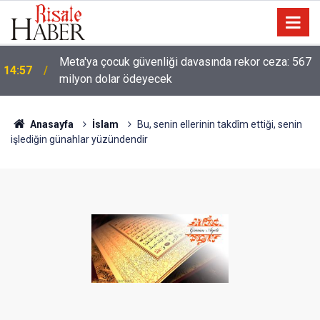
13:40
Çile çekilen yol!
Anasayfa
İslam
Bu, senin ellerinin takdîm ettiği, senin
işlediğin günahlar yüzündendir