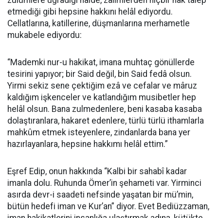
zulümlere uğradığı halde, zalimlerden hiçbir hak talep
etmediği gibi hepsine hakkını helâl ediyordu.
Cellatlarına, katillerine, düşmanlarına merhametle
mukabele ediyordu:
“Mademki nur-u hakikat, imana muhtaç gönüllerde
tesirini yapıyor; bir Said değil, bin Said fedâ olsun.
Yirmi sekiz sene çektiğim ezâ ve cefalar ve mâruz
kaldığım işkenceler ve katlandığım musibetler hep
helâl olsun. Bana zulmedenlere, beni kasaba kasaba
dolaştıranlara, hakaret edenlere, türlü türlü ithamlarla
mahkûm etmek isteyenlere, zindanlarda bana yer
hazırlayanlara, hepsine hakkımı helâl ettim.”
Eşref Edip, onun hakkında “Kalbi bir sahabî kadar
imanla dolu. Ruhunda Ömer’in şehameti var. Yirminci
asırda devr-i saadeti nefsinde yaşatan bir mü’min,
bütün hedefi iman ve Kur’an” diyor. Evet Bediüzzaman,