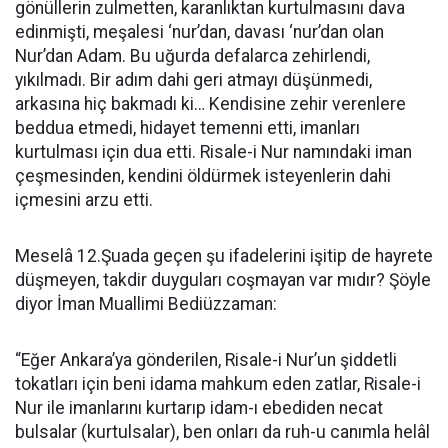
gönüllerin zulmetten, karanlıktan kurtulmasını dava
edinmişti, meşalesi ‘nur’dan, davası ‘nur’dan olan
Nur’dan Adam. Bu uğurda defalarca zehirlendi,
yıkılmadı. Bir adım dahi geri atmayı düşünmedi,
arkasına hiç bakmadı ki… Kendisine zehir verenlere
beddua etmedi, hidayet temenni etti, imanları
kurtulması için dua etti. Risale-i Nur namındaki iman
çeşmesinden, kendini öldürmek isteyenlerin dahi
içmesini arzu etti.
Meselâ 12.Şuada geçen şu ifadelerini işitip de hayrete
düşmeyen, takdir duyguları coşmayan var mıdır? Şöyle
diyor İman Muallimi Bediüzzaman:
“Eğer Ankara’ya gönderilen, Risale-i Nur’un şiddetli
tokatları için beni idama mahkum eden zatlar, Risale-i
Nur ile imanlarını kurtarıp idam-ı ebediden necat
bulsalar (kurtulsalar), ben onları da ruh-u canımla helâl