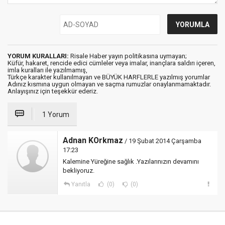
YORUM KURALLARI:
Risale Haber yayın politikasına uymayan;
Küfür, hakaret, rencide edici cümleler veya imalar, inançlara saldırı içeren,
imla kuralları ile yazılmamış,
Türkçe karakter kullanılmayan ve BÜYÜK HARFLERLE yazılmış yorumlar
Adınız kısmına uygun olmayan ve saçma rumuzlar onaylanmamaktadır.
Anlayışınız için teşekkür ederiz.
1 Yorum
Adnan KOrkmaz
/ 19 Şubat 2014 Çarşamba
17:23
Kalemine Yüreğine sağlık .Yazılarınızın devamını
bekliyoruz.
Yanıtla
(0)
(0)