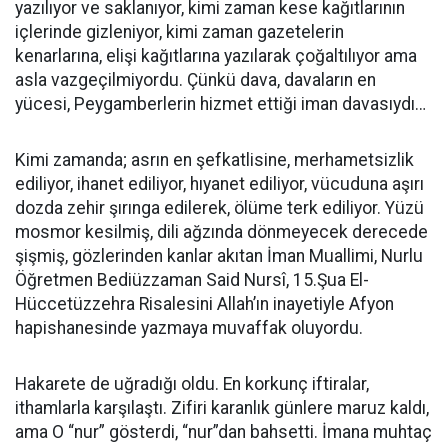
yazılıyor ve saklanıyor, kimi zaman kese kağıtlarının
içlerinde gizleniyor, kimi zaman gazetelerin
kenarlarına, elişi kağıtlarına yazılarak çoğaltılıyor ama
asla vazgeçilmiyordu. Çünkü dava, davaların en
yücesi, Peygamberlerin hizmet ettiği iman davasıydı…
Kimi zamanda; asrın en şefkatlisine, merhametsizlik
ediliyor, ihanet ediliyor, hıyanet ediliyor, vücuduna aşırı
dozda zehir şırınga edilerek, ölüme terk ediliyor. Yüzü
mosmor kesilmiş, dili ağzında dönmeyecek derecede
şişmiş, gözlerinden kanlar akıtan İman Muallimi, Nurlu
Öğretmen Bediüzzaman Said Nursî, 15.Şua El-
Hüccetüzzehra Risalesini Allah’ın inayetiyle Afyon
hapishanesinde yazmaya muvaffak oluyordu.
Hakarete de uğradığı oldu. En korkunç iftiralar,
ithamlarla karşılaştı. Zifiri karanlık günlere maruz kaldı,
ama O “nur” gösterdi, “nur”dan bahsetti. İmana muhtaç