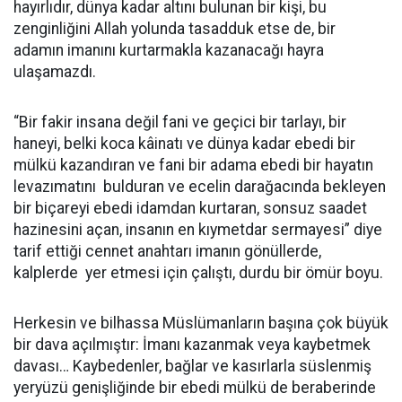
hayırlıdır, dünya kadar altını bulunan bir kişi, bu
zenginliğini Allah yolunda tasadduk etse de, bir
adamın imanını kurtarmakla kazanacağı hayra
ulaşamazdı.
“Bir fakir insana değil fani ve geçici bir tarlayı, bir
haneyi, belki koca kâinatı ve dünya kadar ebedi bir
mülkü kazandıran ve fani bir adama ebedi bir hayatın
levazımatını bulduran ve ecelin darağacında bekleyen
bir biçareyi ebedi idamdan kurtaran, sonsuz saadet
hazinesini açan, insanın en kıymetdar sermayesi” diye
tarif ettiği cennet anahtarı imanın gönüllerde,
kalplerde yer etmesi için çalıştı, durdu bir ömür boyu.
Herkesin ve bilhassa Müslümanların başına çok büyük
bir dava açılmıştır: İmanı kazanmak veya kaybetmek
davası… Kaybedenler, bağlar ve kasırlarla süslenmiş
yeryüzü genişliğinde bir ebedi mülkü de beraberinde