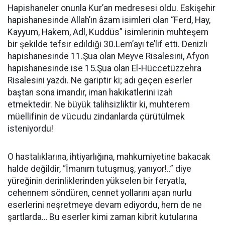
Hapishaneler onunla Kur’an medresesi oldu. Eskişehir
hapishanesinde Allah’ın âzam isimleri olan “Ferd, Hay,
Kayyum, Hakem, Adl, Kuddüs” isimlerinin muhteşem
bir şekilde tefsir edildiği 30.Lem’ayı te’lif etti. Denizli
hapishanesinde 11.Şua olan Meyve Risalesini, Afyon
hapishanesinde ise 15.Şua olan El-Hüccetüzzehra
Risalesini yazdı. Ne gariptir ki; adı geçen eserler
baştan sona imandır, iman hakikatlerini izah
etmektedir. Ne büyük talihsizliktir ki, muhterem
müellifinin de vücudu zindanlarda çürütülmek
isteniyordu!
O hastalıklarına, ihtiyarlığına, mahkumiyetine bakacak
halde değildir, “İmanım tutuşmuş, yanıyor!..” diye
yüreğinin derinliklerinden yükselen bir feryatla,
cehennem söndüren, cennet yollarını açan nurlu
eserlerini neşretmeye devam ediyordu, hem de ne
şartlarda… Bu eserler kimi zaman kibrit kutularına