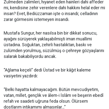
Zulmeden zalimleri, hıyanet eden hainleri dahi affeder
mi, kendisine zehir verenlere dahi hakkını helal eder mi
insan? Evet, Bediüzzaman işte o insandı; celladının
zarar görmesini istemeyen insandı.
Mustafa Sungur, her nasılsa bin bir dikkat sonucu,
ayağını sürüyerek yaklaşabilmişti iman muallimi
üstadına. Soğuktan, zehirli hastalıktan, baskı ve
zulümden yorulmuş, süzülmüş o çehreye gözyaşlarını
salarak bakabiliyordu ancak.
“Ağlama keçeli” dedi Üstad ve bir kâğıt kaleme
vasiyetini yazdırdı:
“Belki hayatta kalmayacağım. Bütün mevcudiyetim,
vatan, millet, gençlik ve âlem-i İslâm ve beşerin ebedî
refah ve saadeti uğruna feda olsun. Ölürsem
dostlarım intikamımı almasınlar…”