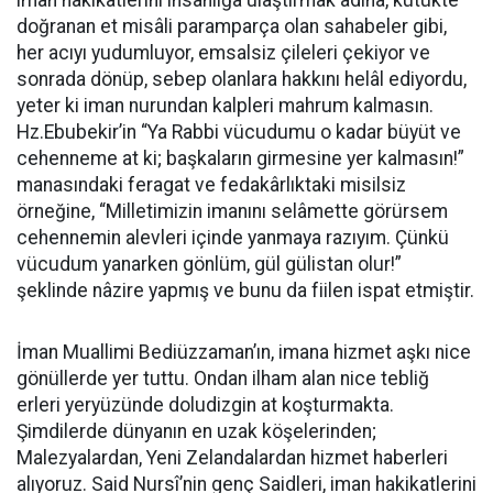
iman hakikatlerini insanlığa ulaştırmak adına, kütükte
doğranan et misâli paramparça olan sahabeler gibi,
her acıyı yudumluyor, emsalsiz çileleri çekiyor ve
sonrada dönüp, sebep olanlara hakkını helâl ediyordu,
yeter ki iman nurundan kalpleri mahrum kalmasın.
Hz.Ebubekir’in “Ya Rabbi vücudumu o kadar büyüt ve
cehenneme at ki; başkaların girmesine yer kalmasın!”
manasındaki feragat ve fedakârlıktaki misilsiz
örneğine, “Milletimizin imanını selâmette görürsem
cehennemin alevleri içinde yanmaya razıyım. Çünkü
vücudum yanarken gönlüm, gül gülistan olur!”
şeklinde nâzire yapmış ve bunu da fiilen ispat etmiştir.
İman Muallimi Bediüzzaman’ın, imana hizmet aşkı nice
gönüllerde yer tuttu. Ondan ilham alan nice tebliğ
erleri yeryüzünde doludizgin at koşturmakta.
Şimdilerde dünyanın en uzak köşelerinden;
Malezyalardan, Yeni Zelandalardan hizmet haberleri
alıyoruz. Said Nursî’nin genç Saidleri, iman hakikatlerini