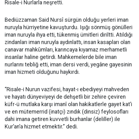
Risale-i Nurlarla neşretti.
Bediüzzaman Said Nursî sürgün olduğu yerleri iman
nuruyla hürriyetine kavuşturdu. Işığı sönmüş gönülleri
iman nuruyla ihya etti, tükenmiş ümitleri diriltti. Atıldığı
zindanları iman nuruyla aydınlattı, insan kasapları olan
canavar mahkûmları, karıncaya kıyamaz merhametli
insanlar haline getirdi. Mahkemelerde bile iman
nurlarını tebliğ etti, iman dersi verdi, yegâne gayesinin
iman hizmeti olduğunu haykırdı.
“Risale-i Nurun vazifesi, hayat-ı ebediyeyi mahveden
ve hayatı dünyeviyeyi de dehşetli bir zehire çeviren
küfr-ü mutlaka karşı imanî olan hakikatlerle gayet kat’i
ve en mütemerrid (inatçı) zındık (dinsiz) feylosofları
dahi imana getiren kuvvetli burhanlar (deliller) ile
Kur’an’a hizmet etmektir.” dedi.