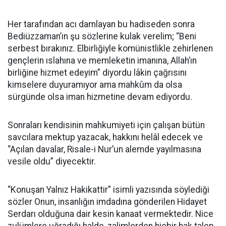
Her tarafından acı damlayan bu hadiseden sonra
Bediüzzaman’ın şu sözlerine kulak verelim; “Beni
serbest bırakınız. Elbirliğiyle komünistlikle zehirlenen
gençlerin ıslahına ve memleketin imanına, Allah’ın
birliğine hizmet edeyim” diyordu lâkin çağrısını
kimselere duyuramıyor ama mahkûm da olsa
sürgünde olsa iman hizmetine devam ediyordu.
Sonraları kendisinin mahkumiyeti için çalışan bütün
savcılara mektup yazacak, hakkını helâl edecek ve
“Açılan davalar, Risale-i Nur’un alemde yayılmasına
vesile oldu” diyecektir.
“Konuşan Yalnız Hakikattir” isimli yazısında söylediği
sözler Onun, insanlığın imdadına gönderilen Hidayet
Serdarı olduğuna dair kesin kanaat vermektedir. Nice