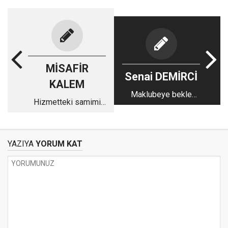
MİSAFİR
Senai DEMİRCİ
KALEM
Maklubeye bekle
Hizmetteki samimi
beni...
çoğunluğa kardeşane
bir çağrı
YAZIYA
YORUM KAT