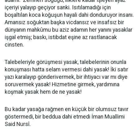
adamı. Zemheri soğuğu, iliklere kadar işleyen ayaz
içeriyi yalayıp geçiyor sanki. Isıtılamadığı için
boşaltılan koca koğuşun hayali dahi donduruyor insanı.
Amansız soğuktan başka vicdansız ve insafsız bir
dünyanın mahkûmu bu aziz adamın her yanını yasaklar
işgal etmiş; baskı, istibdat eşine az rastlanacak
cinsten.
Talebeleriyle görüşmesi yasak, talebelerinin onunla
konuşması hatta selam vermesi dahi yasak! İki satır
yazı karalayıp gönderivermek, bir ihtiyacı var mı diye
soruvermek yasak! Hizmetine girmek, yardımına
koşmak yasak hem de ne yasak!
Bu kadar yasağa rağmen en küçük bir olumsuz tavır
göstermedi, bir beddua dahi etmedi İman Muallimi
Said Nursî.