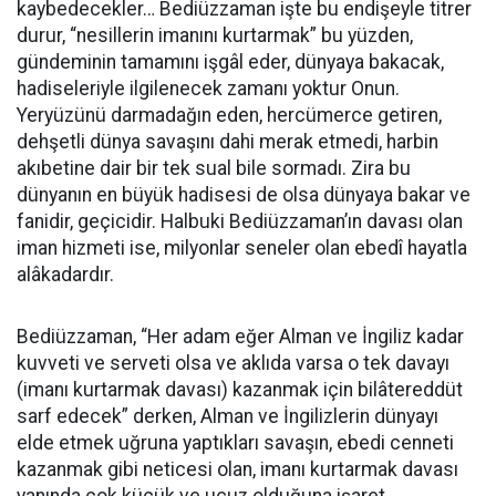
kaybedecekler… Bediüzzaman işte bu endişeyle titrer
durur, “nesillerin imanını kurtarmak” bu yüzden,
gündeminin tamamını işgâl eder, dünyaya bakacak,
hadiseleriyle ilgilenecek zamanı yoktur Onun.
Yeryüzünü darmadağın eden, hercümerce getiren,
dehşetli dünya savaşını dahi merak etmedi, harbin
akıbetine dair bir tek sual bile sormadı. Zira bu
dünyanın en büyük hadisesi de olsa dünyaya bakar ve
fanidir, geçicidir. Halbuki Bediüzzaman’ın davası olan
iman hizmeti ise, milyonlar seneler olan ebedî hayatla
alâkadardır.
Bediüzzaman, “Her adam eğer Alman ve İngiliz kadar
kuvveti ve serveti olsa ve aklıda varsa o tek davayı
(imanı kurtarmak davası) kazanmak için bilâtereddüt
sarf edecek” derken, Alman ve İngilizlerin dünyayı
elde etmek uğruna yaptıkları savaşın, ebedi cenneti
kazanmak gibi neticesi olan, imanı kurtarmak davası