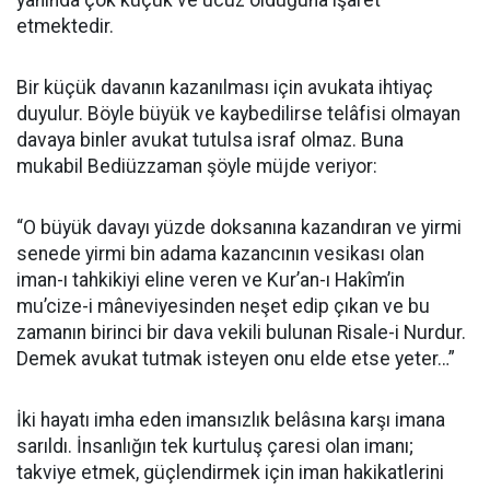
yanında çok küçük ve ucuz olduğuna işaret
etmektedir.
Bir küçük davanın kazanılması için avukata ihtiyaç
duyulur. Böyle büyük ve kaybedilirse telâfisi olmayan
davaya binler avukat tutulsa israf olmaz. Buna
mukabil Bediüzzaman şöyle müjde veriyor:
“O büyük davayı yüzde doksanına kazandıran ve yirmi
senede yirmi bin adama kazancının vesikası olan
iman-ı tahkikiyi eline veren ve Kur’an-ı Hakîm’in
mu’cize-i mâneviyesinden neşet edip çıkan ve bu
zamanın birinci bir dava vekili bulunan Risale-i Nurdur.
Demek avukat tutmak isteyen onu elde etse yeter…”
İki hayatı imha eden imansızlık belâsına karşı imana
sarıldı. İnsanlığın tek kurtuluş çaresi olan imanı;
takviye etmek, güçlendirmek için iman hakikatlerini