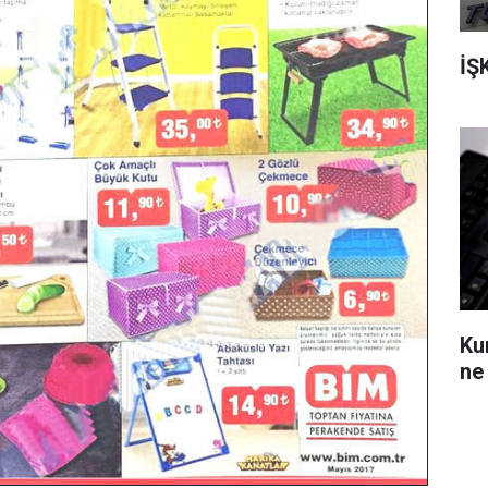
İŞ
Ku
ne