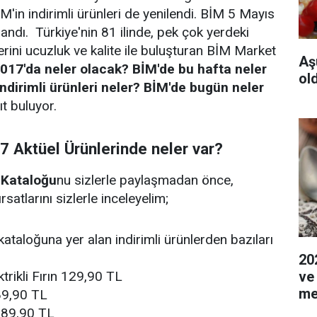
BİM'in indirimli ürünleri de yenilendi. BİM 5 Mayıs
andı. Türkiye'nin 81 ilinde, pek çok yerdeki
lerini ucuzluk ve kalite ile buluşturan BİM Market
Aş
017'da neler olacak? BİM'de bu hafta neler
ol
ndirimli ürünleri neler? BİM'de bugün neler
ıt buluyor.
 Aktüel Ürünlerinde neler var?
Kataloğu
nu sizlerle paylaşmadan önce,
satlarını sizlerle inceleyelim;
kataloğuna yer alan indirimli ürünlerden bazıları
20
ve
rikli Fırın 129,90 TL
me
89,90 TL
 89,90 TL