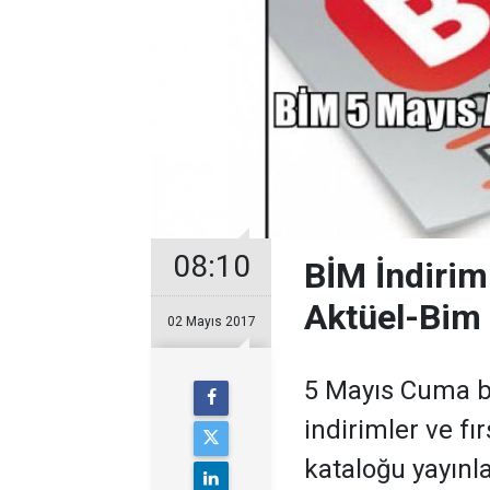
08:10
BİM İndirim
Aktüel-Bim 
02 Mayıs 2017
5 Mayıs Cuma bi
indirimler ve fı
kataloğu yayınl