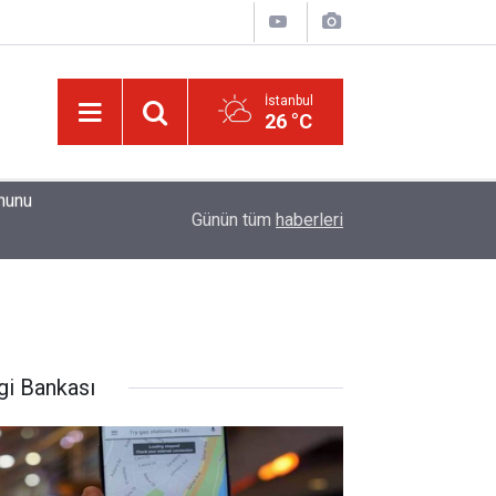
İstanbul
26 °C
01:15
Güldüren de O’dur, ağlatan da O’dur, öldüren de O’
Günün tüm
haberleri
gi Bankası