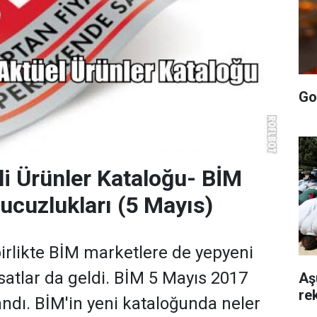
Go
li Ürünler Kataloğu- BİM
ucuzlukları (5 Mayıs)
rlikte BİM marketlere de yepyeni
rsatlar da geldi. BİM 5 Mayıs 2017
Aş
rek
andı. BİM'in yeni kataloğunda neler