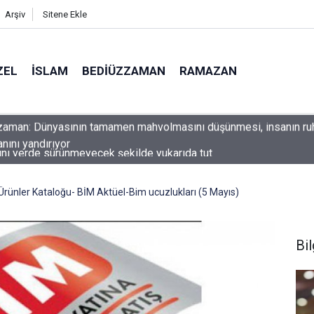
Arşiv
Sitene Ekle
ZEL
İSLAM
BEDIÜZZAMAN
RAMAZAN
ını yerde sürünmeyecek şekilde yukarıda tut
 Ürünler Kataloğu- BİM Aktüel-Bim ucuzlukları (5 Mayıs)
Bil