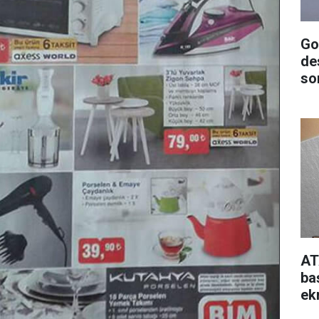
Go
de
so
AT
ba
ek