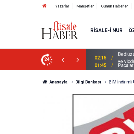
Yazarlar
Manşetler
Günün Haberleri
RISALE-I NUR
Ö
en mahvolmasını düşünmesi, insanın ruhunu
24
01:45
Paçalar
Anasayfa
Bilgi Bankası
BİM İndirimli