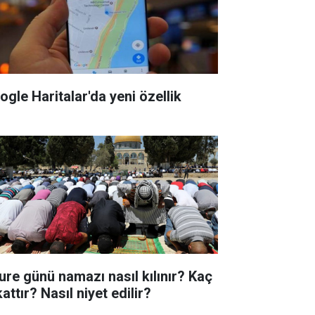
ogle Haritalar'da yeni özellik
ure günü namazı nasıl kılınır? Kaç
attır? Nasıl niyet edilir?