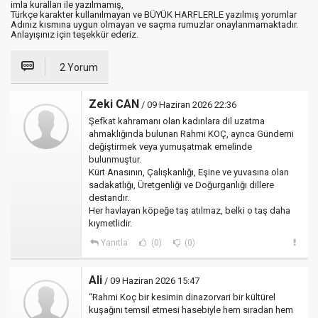
imla kuralları ile yazılmamış,
Türkçe karakter kullanılmayan ve BÜYÜK HARFLERLE yazılmış yorumlar
Adınız kısmına uygun olmayan ve saçma rumuzlar onaylanmamaktadır.
Anlayışınız için teşekkür ederiz.
2 Yorum
Zeki CAN
/ 09 Haziran 2026 22:36
Şefkat kahramanı olan kadınlara dil uzatma
ahmaklığında bulunan Rahmi KOÇ, ayrıca Gündemi
değiştirmek veya yumuşatmak emelinde
bulunmuştur.
Kürt Anasının, Çalışkanlığı, Eşine ve yuvasına olan
sadakatlığı, Üretgenliği ve Doğurganlığı dillere
destandır.
Her havlayan köpeğe taş atılmaz, belki o taş daha
kıymetlidir.
Yanıtla
(0)
(0)
Ali
/ 09 Haziran 2026 15:47
“Rahmi Koç bir kesimin dinazorvari bir kültürel
kuşağını temsil etmesi hasebiyle hem sıradan hem