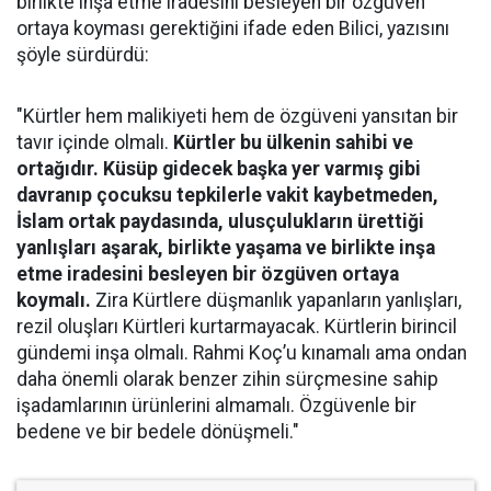
birlikte inşa etme iradesini besleyen bir özgüven
ortaya koyması gerektiğini ifade eden Bilici, yazısını
şöyle sürdürdü:
"Kürtler hem malikiyeti hem de özgüveni yansıtan bir
tavır içinde olmalı.
Kürtler bu ülkenin sahibi ve
ortağıdır. Küsüp gidecek başka yer varmış gibi
davranıp çocuksu tepkilerle vakit kaybetmeden,
İslam ortak paydasında, ulusçulukların ürettiği
yanlışları aşarak, birlikte yaşama ve birlikte inşa
etme iradesini besleyen bir özgüven ortaya
koymalı.
Zira Kürtlere düşmanlık yapanların yanlışları,
rezil oluşları Kürtleri kurtarmayacak. Kürtlerin birincil
gündemi inşa olmalı. Rahmi Koç’u kınamalı ama ondan
daha önemli olarak benzer zihin sürçmesine sahip
işadamlarının ürünlerini almamalı. Özgüvenle bir
bedene ve bir bedele dönüşmeli."