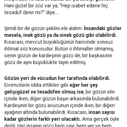
Hani güzel bir söz var ya; “Hep isabet edene hiç
tesadüf denir mi?” diye...
Şimdi bir de gözün şeklini ele alalım.
İnsandaki gözler
mesela, inek gözü ya da sinek gözü gibi olabilirdi.
Kısacası, mevcut büyüklüğünün haricinde sonsuz
ihtimal söz konusudur. Bütün o ihtimaller olmamış,
senin gözün de kardeşinin gözü de, bir başkasının
gözü de aynı büyüklükte tayin edilmiş.
Gözün yeri de vücudun her tarafında olabilirdi.
Evrimcilerin iddia ettikleri gibi
eğer her şey
gelişigüzel ve tesadüfen olmuş ise
, bir gözün elin
içinde iken, diğer gözün başın arkasında bulunabilirdi.
Kardeşinin bir gözü avucunun içinde iken, bir diğeri
ayağının altında bulunabilirdi. Kısacası,
insan sayısı
kadar gözlerin farklı yeri olacaktı.
Ama gerçek öyle
değil. Her insanın gözü hem sayı, hem yer ve hem