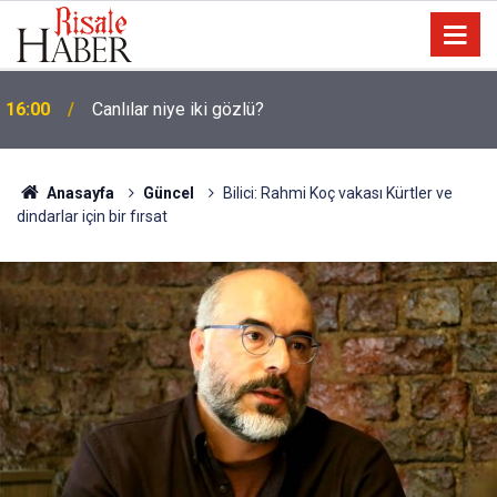
15:35
Sosyal medya, derslerde başarısızlığa yol açıyor
Anasayfa
Güncel
Bilici: Rahmi Koç vakası Kürtler ve
dindarlar için bir fırsat