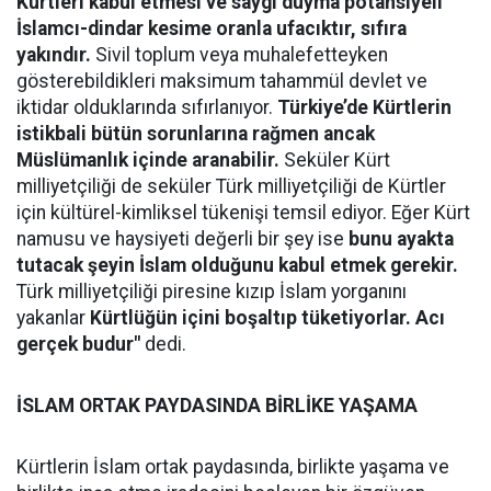
Kürtleri kabul etmesi ve saygı duyma potansiyeli
İslamcı-dindar kesime oranla ufacıktır, sıfıra
yakındır.
Sivil toplum veya muhalefetteyken
gösterebildikleri maksimum tahammül devlet ve
iktidar olduklarında sıfırlanıyor.
Türkiye’de Kürtlerin
istikbali bütün sorunlarına rağmen ancak
Müslümanlık içinde aranabilir.
Seküler Kürt
milliyetçiliği de seküler Türk milliyetçiliği de Kürtler
için kültürel-kimliksel tükenişi temsil ediyor. Eğer Kürt
namusu ve haysiyeti değerli bir şey ise
bunu ayakta
tutacak şeyin İslam olduğunu kabul etmek gerekir.
Türk milliyetçiliği piresine kızıp İslam yorganını
yakanlar
Kürtlüğün içini boşaltıp tüketiyorlar. Acı
gerçek budur"
dedi.
İSLAM ORTAK PAYDASINDA BİRLİKE YAŞAMA
Kürtlerin İslam ortak paydasında, birlikte yaşama ve