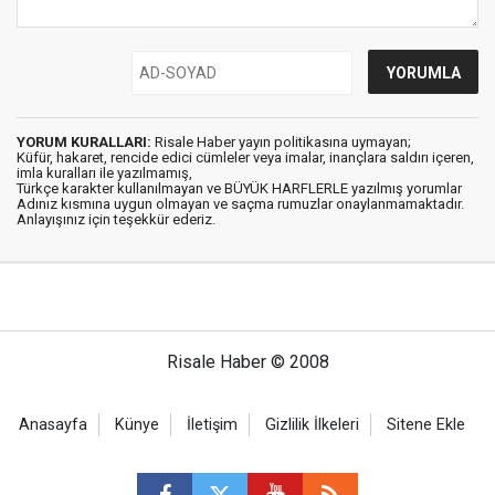
YORUM KURALLARI:
Risale Haber yayın politikasına uymayan;
Küfür, hakaret, rencide edici cümleler veya imalar, inançlara saldırı içeren,
imla kuralları ile yazılmamış,
Türkçe karakter kullanılmayan ve BÜYÜK HARFLERLE yazılmış yorumlar
Adınız kısmına uygun olmayan ve saçma rumuzlar onaylanmamaktadır.
Anlayışınız için teşekkür ederiz.
Risale Haber © 2008
Anasayfa
Künye
İletişim
Gizlilik İlkeleri
Sitene Ekle