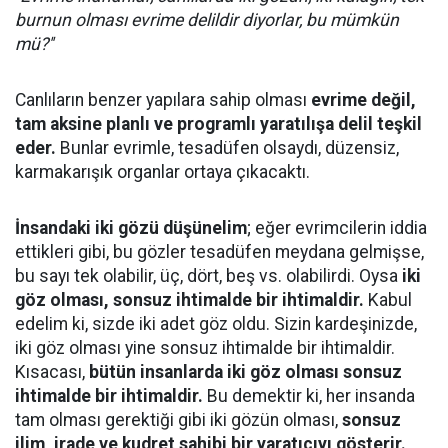
burnun olması evrime delildir diyorlar, bu mümkün
mü?''
Canlıların benzer yapılara sahip olması
evrime değil,
tam aksine planlı ve programlı yaratılışa delil teşkil
eder.
Bunlar evrimle, tesadüfen olsaydı, düzensiz,
karmakarışık organlar ortaya çıkacaktı.
İnsandaki iki gözü düşünelim
; eğer evrimcilerin iddia
ettikleri gibi, bu gözler tesadüfen meydana gelmişse,
bu sayı tek olabilir, üç, dört, beş vs. olabilirdi. Oysa
iki
göz olması, sonsuz ihtimalde bir ihtimaldir.
Kabul
edelim ki, sizde iki adet göz oldu. Sizin kardeşinizde,
iki göz olması yine sonsuz ihtimalde bir ihtimaldir.
Kısacası,
bütün insanlarda iki göz olması sonsuz
ihtimalde bir ihtimaldir.
Bu demektir ki, her insanda
tam olması gerektiği gibi iki gözün olması,
sonsuz
ilim, irade ve kudret sahibi bir yaratıcıyı gösterir.