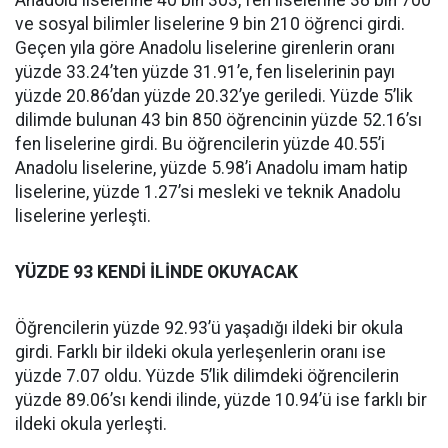
Anadolu liselerine 40 bin 303, fen liselerine 38 bin 700
ve sosyal bilimler liselerine 9 bin 210 öğrenci girdi.
Geçen yıla göre Anadolu liselerine girenlerin oranı
yüzde 33.24’ten yüzde 31.91’e, fen liselerinin payı
yüzde 20.86’dan yüzde 20.32’ye geriledi. Yüzde 5’lik
dilimde bulunan 43 bin 850 öğrencinin yüzde 52.16’sı
fen liselerine girdi. Bu öğrencilerin yüzde 40.55’i
Anadolu liselerine, yüzde 5.98’i Anadolu imam hatip
liselerine, yüzde 1.27’si mesleki ve teknik Anadolu
liselerine yerleşti.
YÜZDE 93 KENDİ İLİNDE OKUYACAK
Öğrencilerin yüzde 92.93’ü yaşadığı ildeki bir okula
girdi. Farklı bir ildeki okula yerleşenlerin oranı ise
yüzde 7.07 oldu. Yüzde 5’lik dilimdeki öğrencilerin
yüzde 89.06’sı kendi ilinde, yüzde 10.94’ü ise farklı bir
ildeki okula yerleşti.