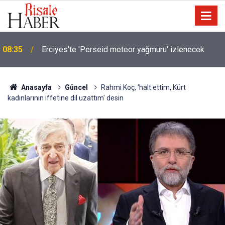
08:35
Erciyes'te 'Perseid meteor yağmuru' izlenecek
Anasayfa
Güncel
Rahmi Koç, 'halt ettim, Kürt
kadınlarının iffetine dil uzattım' desin