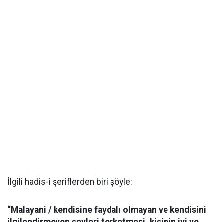
İlgili hadis-i şeriflerden biri şöyle:
“Malayani / kendisine faydalı olmayan ve kendisini
ilgilendirmeyen şeyleri terketmesi, kişinin iyi ve