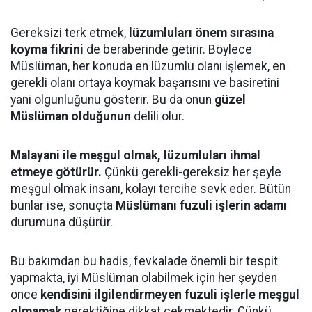
Gereksizi terk etmek,
lüzumluları önem sırasına
koyma fikrini
de beraberinde getirir. Böylece
Müslüman, her konuda en lüzumlu olanı işlemek, en
gerekli olanı ortaya koymak başarısını ve basiretini
yani olgunluğunu gösterir. Bu da onun
güzel
Müslüman olduğunun
delili olur.
Malayani ile meşgul olmak, lüzumluları ihmal
etmeye götürür.
Çünkü gerekli-gereksiz her şeyle
meşgul olmak insanı, kolayı tercihe sevk eder. Bütün
bunlar ise, sonuçta
Müslümanı fuzuli işlerin adamı
durumuna düşürür.
Bu bakımdan bu hadis, fevkalade önemli bir tespit
yapmakta, iyi Müslüman olabilmek için her şeyden
önce
kendisini ilgilendirmeyen fuzuli işlerle meşgul
olmamak
gerektiğine dikkat çekmektedir. Çünkü