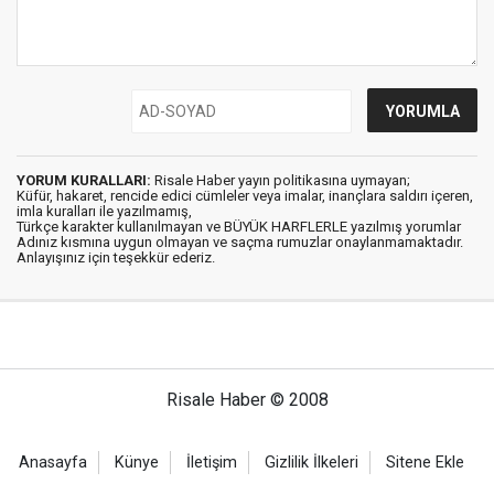
YORUM KURALLARI:
Risale Haber yayın politikasına uymayan;
Küfür, hakaret, rencide edici cümleler veya imalar, inançlara saldırı içeren,
imla kuralları ile yazılmamış,
Türkçe karakter kullanılmayan ve BÜYÜK HARFLERLE yazılmış yorumlar
Adınız kısmına uygun olmayan ve saçma rumuzlar onaylanmamaktadır.
Anlayışınız için teşekkür ederiz.
Risale Haber © 2008
Anasayfa
Künye
İletişim
Gizlilik İlkeleri
Sitene Ekle