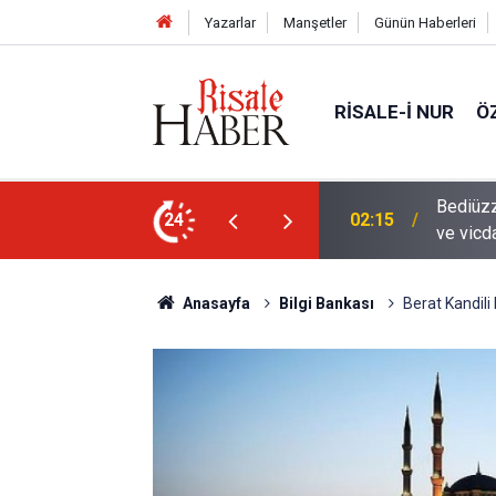
Yazarlar
Manşetler
Günün Haberleri
RISALE-I NUR
Ö
en mahvolmasını düşünmesi, insanın ruhunu
24
01:45
Paçalar
Anasayfa
Bilgi Bankası
Berat Kandili