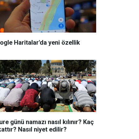
ogle Haritalar'da yeni özellik
ure günü namazı nasıl kılınır? Kaç
attır? Nasıl niyet edilir?