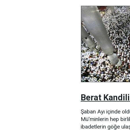
Berat Kandil
Şaban Ayı içinde old
Mü'minlerin hep birli
ibadetlerin göğe ula