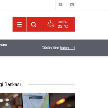
İstanbul
23 °C
01:15
Güldüren de O’dur, ağlatan da O’dur, öldüren de O’
Günün tüm
haberleri
gi Bankası