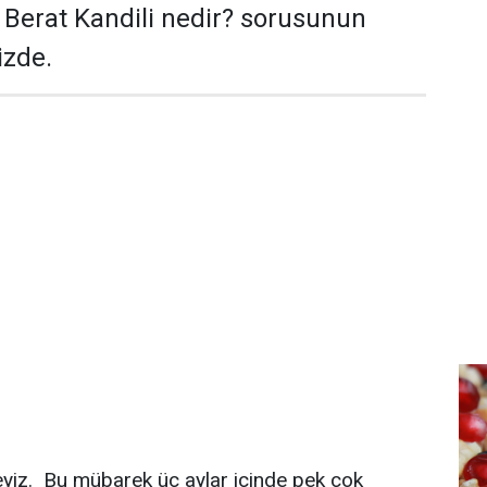
. Berat Kandili nedir? sorusunun
izde.
eyiz. Bu mübarek üç aylar içinde pek çok