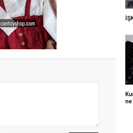
İŞ
Ku
ne