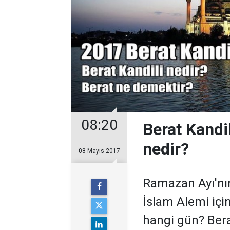
08:20
Berat Kandi
nedir?
08 Mayıs 2017
Ramazan Ayı'nın
İslam Alemi içi
hangi gün? Bera