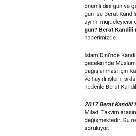
önemli dini gün ve g
gün ise Berat Kandil
ayının müjdeleyicisi 
gün? Berat Kandili 
haberimizde.
İslam Dini'nde Kandil
gecelerinde Müslüma
bağışlanması için Kai
ve hayırlı işlerin sı
nedenle Berat Kandil
2017 Berat Kandili t
Miladi Takvim arasınd
değişmektedir. Bu 
soruluyor.