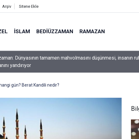
Arşiv
Sitene Ekle
ZEL
İSLAM
BEDIÜZZAMAN
RAMAZAN
ını yerde sürünmeyecek şekilde yukarıda tut
 hangi gün? Berat Kandili nedir?
Bil