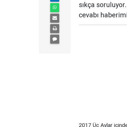
sıkça soruluyor
cevabı haberim
2017 Üç Aylar içind