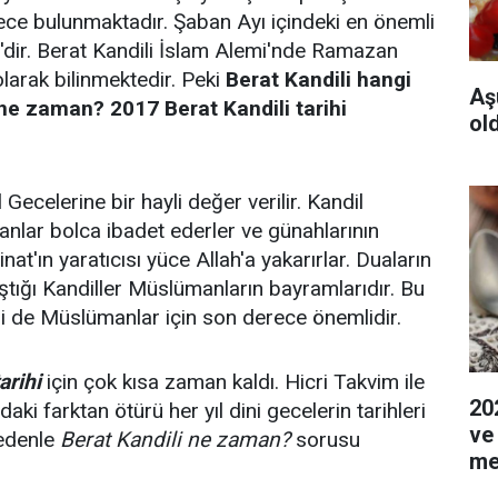
ece bulunmaktadır. Şaban Ayı içindeki en önemli
i'dir. Berat Kandili İslam Alemi'nde Ramazan
olarak bilinmektedir. Peki
Berat Kandili hangi
Aş
ne zaman? 2017 Berat Kandili tarihi
ol
 Gecelerine bir hayli değer verilir. Kandil
nlar bolca ibadet ederler ve günahlarının
nat'ın yaratıcısı yüce Allah'a yakarırlar. Duaların
klaştığı Kandiller Müslümanların bayramlarıdır. Bu
i de Müslümanlar için son derece önemlidir.
arihi
için çok kısa zaman kaldı. Hicri Takvim ile
20
aki farktan ötürü her yıl dini gecelerin tarihleri
ve
nedenle
Berat Kandili ne zaman?
sorusu
me