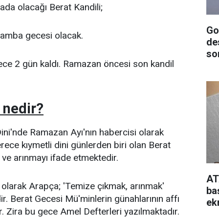
ada olacağı Berat Kandili;
Go
amba gecesi olacak.
de
so
ece 2 gün kaldı. Ramazan öncesi son kandil
 nedir?
Dini'nde Ramazan Ayı'nın habercisi olarak
rece kıymetli dini günlerden biri olan Berat
 ve arınmayı ifade etmektedir.
AT
 olarak Arapça; 'Temize çıkmak, arınmak'
ba
. Berat Gecesi Mü'minlerin günahlarının affı
ek
tır. Zira bu gece Amel Defterleri yazılmaktadır.