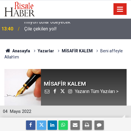
13:40
Çile çekilen yol!
Anasayfa
Yazarlar
MİSAFİR KALEM
Beni affeyle
Allah’ım
MİSAFİR KALEM
Yazarın Tüm Yazıları >
04
Mayıs 2022