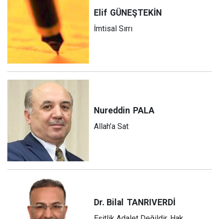
Elif
GÜNEŞTEKİN
İmtisal Sırrı
Nureddin
PALA
Allah’a Sat
Dr. Bilal
TANRIVERDİ
Eşitlik Adalet Değildir, Hak