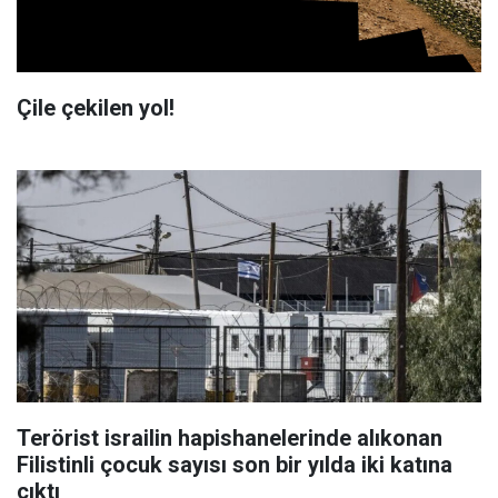
Çile çekilen yol!
Terörist israilin hapishanelerinde alıkonan
Filistinli çocuk sayısı son bir yılda iki katına
çıktı