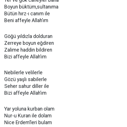
Yer ve gök caneyler bana
Boyun büktüm,sultanıma
Bütün hırz-ı canım ile
Beni affeyle Allah’ım
Göğü yıldızla dolduran
Zerreye boyun eğdiren
Zalime haddin bildiren
Bizi affeyle Allah’ım
Nebilerle velilerle
Gözü yaşlı sabilerle
Seher sahur diller ile
Bizi affeyle Allah’ım
Yar yoluna kurban olam
Nur-u Kuran ile dolam
Nice Erdem’leri bulam