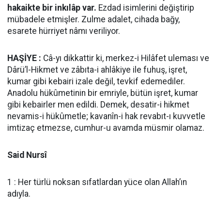
hakaikte bir inkılâp var.
Ezdad isimlerini değiştirip
mübadele etmişler. Zulme adalet, cihada bağy,
esarete hürriyet nâmı veriliyor.
HAŞİYE :
Câ-yı dikkattir ki, merkez-i Hilâfet uleması ve
Dârü’l-Hikmet ve zâbıta-i ahlâkiye ile fuhuş, işret,
kumar gibi kebairi izale değil, tevkif edemediler.
Anadolu hükûmetinin bir emriyle, bütün işret, kumar
gibi kebairler men edildi. Demek, desatir-i hikmet
nevamis-i hükûmetle; kavanîn-i hak revabıt-ı kuvvetle
imtizaç etmezse, cumhur-u avamda müsmir olamaz.
Said Nursî
1 : Her türlü noksan sıfatlardan yüce olan Allah’ın
adıyla.