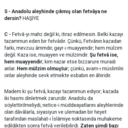
S - Anadolu aleyhinde çıkmış olan fetvâya ne
dersin?
HAŞİYE
C -
Fetvâ-yı mahz değil ki, itiraz edilmesin. Belki kazayı
tazammun eden bir fetvâdır. Çünkü, Fetvânın kazadan
farkı, mevzuu âmmdır, gayr-ı muayyendir; hem mülzim
değil. Kaza ise, muayyen ve mülzimdir.
Şu fetvâ ise,
hem muayyendir
; kim nazar etse bizzarure muradı
anlar.
Hem mülzim olmuştur
; çünkü, avam-ı müslimîni
onlar aleyhinde sevk etmekte esbabın en âhiridir.
Madem ki şu fetvâ, kazayı tazammun ediyor; kazada
iki hasmı dinletmek zaruridir. Anadolu da
söylettirilmeliydi, netice-i müddeayatlarını aleyhlerinde
olan dâvâlarla, siyasiyun ve ulemadan bir heyet
tarafından maslahat-ı İslâmiye noktasında muhakeme
edildikten sonra fetvâ verilebilirdi.
Zaten şimdi bazı