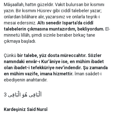
Mâşaallah, hattın güzeldir. Vakit bulursan bir kısmını
yazın. Bir kısmını Hüsrev gibi ciddî talebeler yazar;
onlardan bilâhare alır, yazarsınız ve onlarla teşrik-i
mesai edersiniz.
Altı senedir Isparta’da ciddî
talebelerin çıkmasına muntazırdım, bekliyordum.
El-
minnetü lillâh, şimdi sizinle beraber birkaç tane
çıkmaya başladı.
Çünkü
bir talebe, yüz dosta müreccahtır. Sözler
namındaki envâr-ı Kur’âniye ise, en mühim ibadet
olan ibadet-i tefekküriye nev’indendir. Şu zamanda
en mühim vazife, imana hizmettir.
İman saâdet-i
ebediyenin anahtarıdır.
3 اَلْبَاقِى هُوَ الْبَاقِى
Kardeşiniz Said Nursî