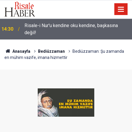
Üniversite adaylarına 'Sosyal medyanın
14:00
yönlendirdiği tercihler kariyeri riske atabilir' uyarısı
Anasayfa
Bediüzzaman
Bediüzzaman: Şu zamanda
en mühim vazife, imana hizmettir