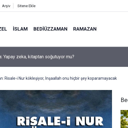
Arşiv
Sitene Ekle
ZEL
İSLAM
BEDIÜZZAMAN
RAMAZAN
a: Yapay zeka, kitaptan soğutuyor mu?
 Risale-i Nur kökleşiyor, İnşaallah onu hiçbir şey koparamayacak
Be