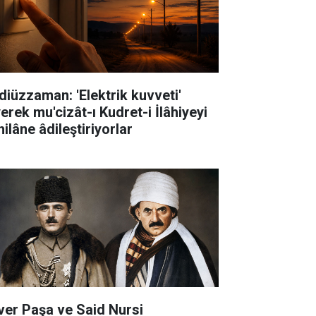
diüzzaman: 'Elektrik kuvveti'
erek mu'cizât-ı Kudret-i İlâhiyeyi
ilâne âdileştiriyorlar
ver Paşa ve Said Nursi