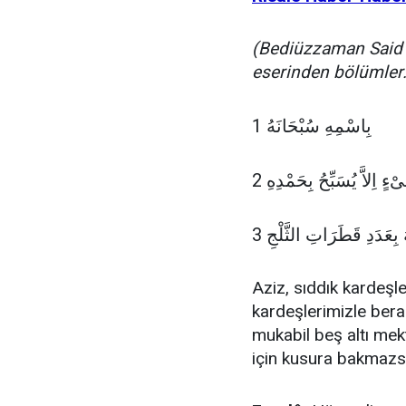
(Bediüzzaman Said 
eserinden bölümler.
1 بِاسْمِهِ سُبْحَانَهُ
 بِعَدَدِ قَطَرَاتِ الثَّلْجِ 3
Aziz, sıddık kardeşl
kardeşlerimizle bera
mukabil beş altı me
için kusura bakmazsı