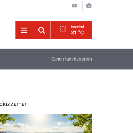
İstanbul
31 °C
10:35
Âyet kavramının çok bilinmeyen farklı bir yönü
Günün tüm
haberleri
diüzzaman