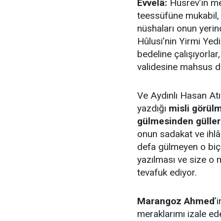
Evvelâ:
Hüsrev’in me
teessüfüne mukabil, 
nüshaları onun yerin
Hûlusi’nin Yirmi Yed
bedeline çalışıyorla
validesine mahsus d
Ve Aydınlı Hasan Atı
yazdığı
misli görülm
gülmesinden güller 
onun sadakat ve ihlâs
defa gülmeyen o biç
yazılması ve size o
tevafuk ediyor.
Marangoz Ahmed
’
meraklarımı izale ed