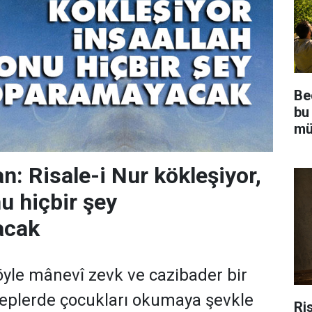
Be
bu
mü
: Risale-i Nur kökleşiyor,
u hiçbir şey
acak
 öyle mânevî zevk ve cazibader bir
teplerde çocukları okumaya şevkle
Ris