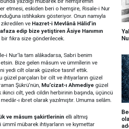
ubunda yazdığı mübarek bir hemşiremin
er etmesi, eskiden beri o hemşire, Risale-i Nur
lunduğuna istihkakını gösteriyor. Onun namıyla
zikredilen ve
Hazret-i Mevlânâ Hâlid’in
faza edip bize yetiştiren Âsiye Hanımın
Ya
Nu
 bir fıkra size gönderilecek.
le-i Nur’la tam alâkadarsa, Sabri benim
etsin. Bize gelen mâsum ve ümmîlerin ve
ini yedi cilt olarak güzelce tasnif ettik.
güzel parçaları bir cilt ve ihtiyarların güzel
hraman Şükrü’nün,
Mu’cizat-ı Ahmediye
güzel
ikinci cilt, yedi cildin herbirinin başında, üçüncü
, medâr-ı ibret olarak yazılmıştır. Umuma selâm.
Be
ük ve mâsum şakirtlerinin
elli altmış
ol
lli ümmî mübarek ihtiyarların ve kıymettar
ad