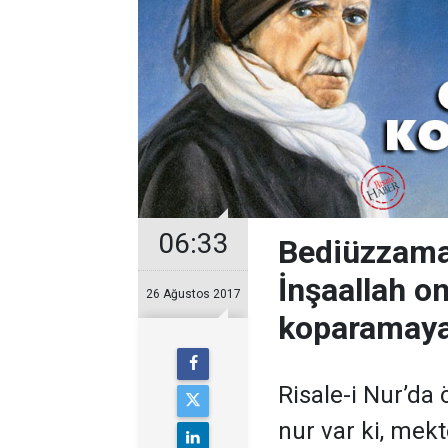
06:33
Bediüzzaman
İnşaallah on
26 Ağustos 2017
koparamay
Risale-i Nur’da
nur var ki, mek