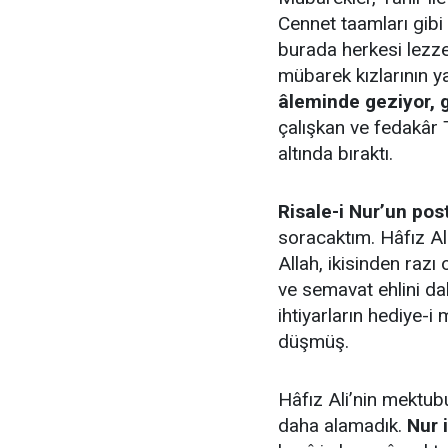
Cennet taamları gibi ç
burada herkesi lezz
mübarek kızlarının y
âleminde geziyor, g
çalışkan ve fedakâr T
altında bıraktı.
Risale-i Nur’un po
soracaktım. Hâfız A
Allah, ikisinden raz
ve semavat ehlini 
ihtiyarların hediye-
düşmüş.
Hâfız Ali’nin mektub
daha alamadık.
Nur 