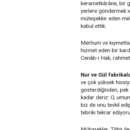
kerametkârâne, bir 
yerlere göndermek iç
müteşekkir eden mek
kabul ettik.
Merhum ve kıymettar
hizmet eden bir kar
Cenâb-ı Hak, rahmet
Nur ve Gül fabrikala
ve çok yüksek hissiy
gösterdiğinden, pek 
kadar deriz: O, umum
biz de onu tevkil e
tebriki tekrar ediyor
Mübarekler, Tâhir ile