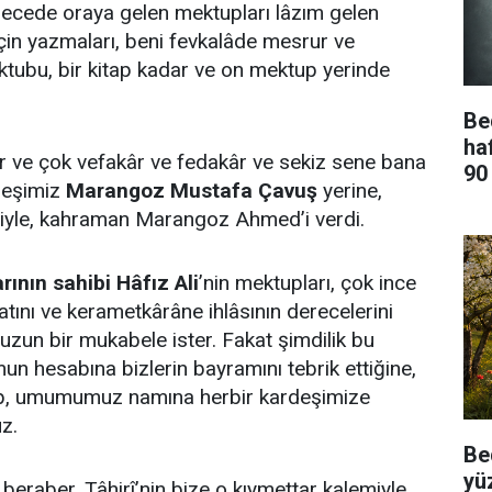
gecede oraya gelen mektupları lâzım gelen
in yazmaları, beni fevkalâde mesrur ve
tubu, bir kitap kadar ve on mektup yerinde
Be
ha
 ve çok vefakâr ve fedakâr ve sekiz sene bana
90
deşimiz
Marangoz Mustafa Çavuş
yerine,
iyle, kahraman Marangoz Ahmed’i verdi.
rının sahibi Hâfız Ali
’nin mektupları, çok ince
atını ve kerametkârâne ihlâsının derecelerini
uzun bir mukabele ister. Fakat şimdilik bu
un hesabına bizlerin bayramını tebrik ettiğine,
dip, umumumuz namına herbir kardeşimize
uz.
Be
yü
 beraber, Tâhirî’nin bize o kıymettar kalemiyle