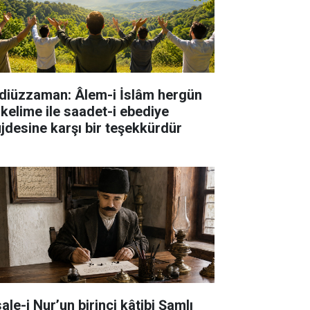
diüzzaman: Âlem-i İslâm hergün
 kelime ile saadet-i ebediye
jdesine karşı bir teşekkürdür
ale-i Nur’un birinci kâtibi Şamlı