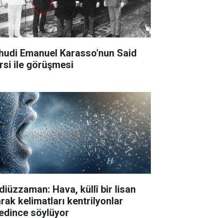
hudi Emanuel Karasso'nun Said
rsi ile görüşmesi
diüzzaman: Hava, küllî bir lisan
arak kelimatları kentrilyonlar
edince söylüyor