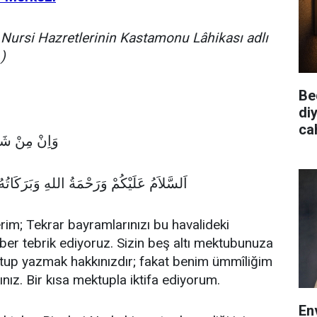
Nursi Hazretlerinin Kastamonu Lâhikası adlı
)
Be
diy
cah
2 وَاِنْ مِنْ شَىْءٍ اِلاَّ يُسَبِّحُ بِحَمْدِهِ
اَلسَّلاَمُ عَلَيْكُمْ وَرَحْمَةُ اللهِ وَبَرَكَاتُهُ
erim; Tekrar bayramlarınızı bu havalideki
ber tebrik ediyoruz. Sizin beş altı mektubunuza
ktup yazmak hakkınızdır; fakat benim ümmîliğim
nız. Bir kısa mektupla iktifa ediyorum.
En