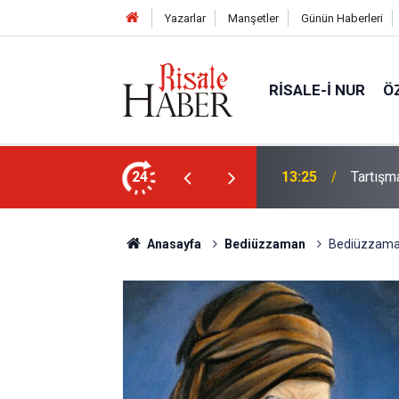
Yazarlar
Manşetler
Günün Haberleri
RISALE-I NUR
Ö
en ayrıntılı görüntüsü çekildi
24
13:25
Tartışm
Anasayfa
Bediüzzaman
Bediüzzaman: