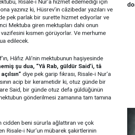
ktubu, Risale-i Nur’a hizmet edemediği için
do
ona yazınız ki, Hüsrev’in câzibedar yazıları ve
de pek parlak bir surette hizmet ediyorlar ve
inci Mektuba giren mektupları dahi onun
r, vazifesini kısmen görüyorlar. Ve merhume
ua edilecek.
f’ın, Hâfız Ali’nin mektubunun haşiyesinde
emiş şu dua, “Yâ Rab, güldür Said’i, tâ
açılsın”
diye pek garip fıkrası, Risale-i Nur’a
ının acip bir kerametidir ki, otuz günde bir
are Said, bir günde otuz defa güldüğünün
 mektubun gönderilmesi zamanına tam tamına
in cidden beni sürurla ağlattıran ve çok
en Risale-i Nur’un mübarek şakirtlerinin