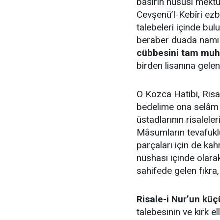
basîrin hususî mekt
Cevşenü’l-Kebîri ezb
talebeleri içinde bu
beraber duada namı 
cübbesini tam muha
birden lisanına gelen
O Kozca Hatibi, Risa
bedelime ona selâm 
üstadlarının risaleler
Mâsumların tevafuklu 
parçaları için de ka
nüshası içinde olarak 
sahifede gelen fıkra
Risale-i Nur’un küç
talebesinin ve kırk e