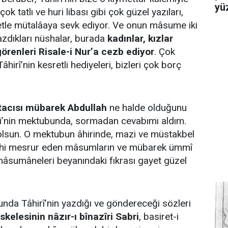
yü
ok tatlı ve huri libası gibi çok güzel yazıları,
etle mütalâaya sevk ediyor. Ve onun mâsume iki
azdıkları nüshalar, burada
kadınlar, kızlar
örenleri Risale-i Nur’a cezb ediyor
. Çok
âhirî’nin kesretli hediyeleri, bizleri çok borç
stacısı mübarek Abdullah
ne halde olduğunu
li’nin mektubunda, sormadan cevabımı aldım.
ı olsun. O mektubun âhirinde, mazi ve müstakbel
dahi mesrur eden mâsumların ve mübarek ümmî
i mâsumâneleri beyanındaki fıkrası gayet güzel
unda Tâhirî’nin yazdığı ve göndereceği sözleri
iskelesinin nâzır-ı bînazîri Sabri
, basiret-i