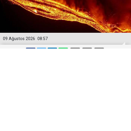
09 Ağustos 2026
08:57
Etna Yanardağı güçlü bir lav
fıskiyesine dönüştü
İtalya'nın Sicilya bölgesindeki Katanya kentinde
bulunan Etna Yanardağı, Voragine zirve kraterinde
yoğun aktiviteyle karakterize edilen yeni bir
paroksismal evreye girdi.