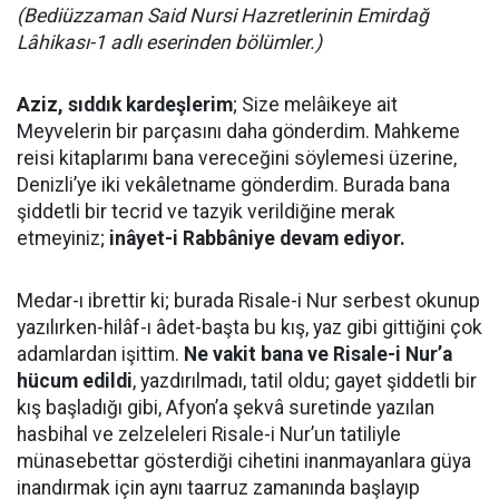
(Bediüzzaman Said Nursi Hazretlerinin Emirdağ
Lâhikası-1 adlı eserinden bölümler.)
Aziz, sıddık kardeşlerim
; Size melâikeye ait
Meyvelerin bir parçasını daha gönderdim. Mahkeme
reisi kitaplarımı bana vereceğini söylemesi üzerine,
Denizli’ye iki vekâletname gönderdim. Burada bana
şiddetli bir tecrid ve tazyik verildiğine merak
etmeyiniz;
inâyet-i Rabbâniye devam ediyor.
Medar-ı ibrettir ki; burada Risale-i Nur serbest okunup
yazılırken-hilâf-ı âdet-başta bu kış, yaz gibi gittiğini çok
adamlardan işittim.
Ne vakit bana ve Risale-i Nur’a
hücum edildi
, yazdırılmadı, tatil oldu; gayet şiddetli bir
kış başladığı gibi, Afyon’a şekvâ suretinde yazılan
hasbihal ve zelzeleleri Risale-i Nur’un tatiliyle
münasebettar gösterdiği cihetini inanmayanlara güya
inandırmak için aynı taarruz zamanında başlayıp