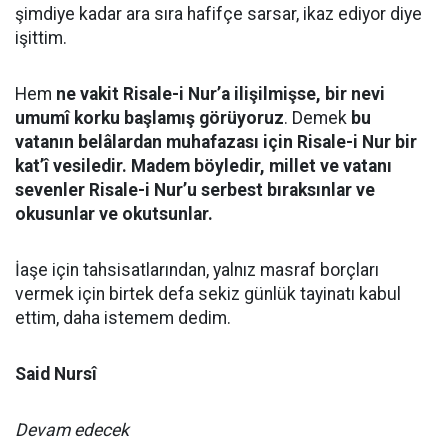
şimdiye kadar ara sıra hafifçe sarsar, ikaz ediyor diye
işittim.
Hem
ne vakit Risale-i Nur’a ilişilmişse, bir nevi
umumî korku başlamış görüyoruz
. Demek
bu
vatanın belâlardan muhafazası için Risale-i Nur bir
kat’î vesiledir. Madem böyledir, millet ve vatanı
sevenler Risale-i Nur’u serbest bıraksınlar ve
okusunlar ve okutsunlar.
İaşe için tahsisatlarından, yalnız masraf borçları
vermek için birtek defa sekiz günlük tayinatı kabul
ettim, daha istemem dedim.
Said Nursî
Devam edecek