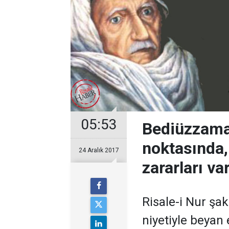
05:53
Bediüzzama
noktasında,
24 Aralık 2017
zararları va
Risale-i Nur şak
niyetiyle beyan