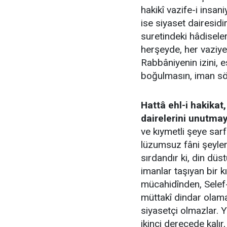
hakikî vazife-i insan
ise siyaset dairesi
suretindeki hâdiseler
herşeyde, her vaziyet
Rabbâniyenin izini, 
boğulmasın, iman sön
Hattâ ehl-i hakikat
dairelerini unutmay
ve kıymetli şeye sarf
lüzumsuz fâni şeyler
sırdandır ki, din düs
imanlar taşıyan bir 
mücahidînden, Selef-
müttakî dindar olama
siyasetçi olmazlar. Y
ikinci derecede kalır