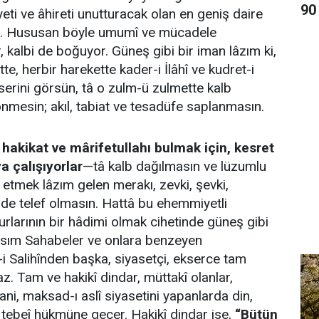
90
iyeti ve âhireti unutturacak olan en geniş daire
dir. Hususan böyle umumî ve mücadele
, kalbi de boğuyor. Güneş gibi bir iman lâzım ki,
te, herbir harekette kader-i İlâhî ve kudret-i
eserini görsün, tâ o zulm-ü zulmette kalb
mesin; akıl, tabiat ve tesadüfe saplanmasın.
, hakikat ve mârifetullahı bulmak için, kesret
a çalışıyorlar
—tâ kalb dağılmasın ve lüzumlu
 etmek lâzım gelen merakı, zevki, şevki,
de telef olmasın. Hattâ bu ehemmiyetli
turlarının bir hâdimi olmak cihetinde güneş gibi
kısım Sahabeler ve onlara benzeyen
i Salihînden başka, siyasetçi, ekserce tam
z. Tam ve hakikî dindar, müttakî olanlar,
ani, maksad-ı aslî siyasetini yapanlarda din,
, tebeî hükmüne geçer. Hakikî dindar ise,
“Bütün