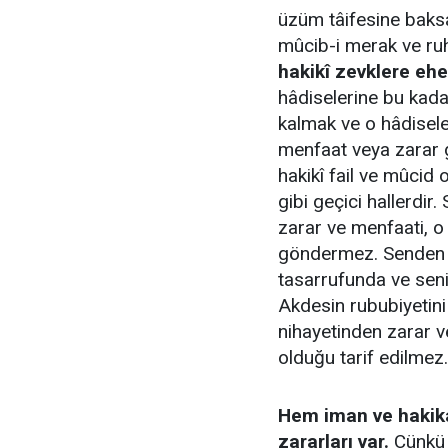
üzüm tâifesine baksa
mûcib-i merak ve ru
hakikî zevklere e
hâdiselerine bu kad
kalmak ve o hâdisel
menfaat veya zarar 
hakikî fail ve mûcid o
gibi geçici hallerdir.
zarar ve menfaati, o
göndermez. Senden s
tasarrufunda ve seni
Akdesin rububiyetini
nihayetinden zarar 
olduğu tarif edilmez.
Hem iman ve hakika
zararları var.
Çünkü 