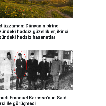
diüzzaman: Dünyanın birinci
zündeki hadsiz güzellikler, ikinci
zündeki hadsiz hasenatlar
hudi Emanuel Karasso'nun Said
rsi ile görüşmesi