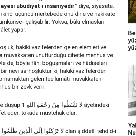
ayesi ubudiyet-i insaniyedir”
diye, siyasete,
l, ikinci üçüncü mertebede onu dine ve hakikate
mkünse- çalışabilir. Yoksa, bâki elmasları
 âlet yapar.
Be
yü
oşluk, hakikî vazifelerden gelen elemleri ve
yü
kla muvakkaten unutturduğu cihetle menhus ve
öyle de, böyle fâni boğuşmaları ve hâdiseleri
ir nevi sarhoşluktur ki, hakikî vazifelerden
yapmamaktan gelen teellümâtı muvakkaten
hus bir zevk verir.
لاَ تَقْنَطُوا مِنْ رَحْمَةِ ال
’se düşüp 1
لهِ âyetindeki
fet eder, tokada müstehak olur.
Ya
لاَ تَرْكَنُوا اِلَى الَّذِينَ ظَلَمُوا ف
olan şiddetli tehdid-i
Nu