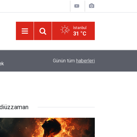
İstanbul
31 °C
ek
13:40
Çile çekilen yol!
Günün tüm
haberleri
diüzzaman