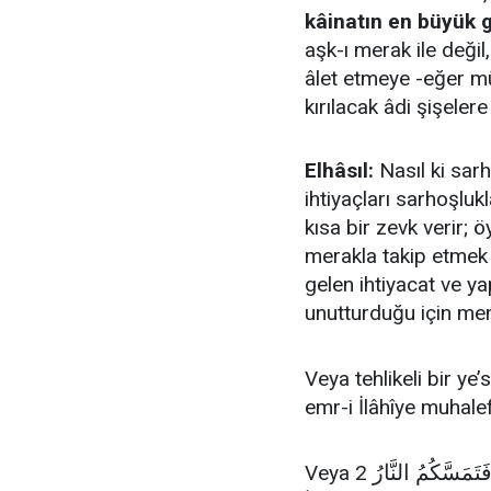
kâinatın en büyük g
aşk-ı merak ile deği
âlet etmeye -eğer mü
kırılacak âdi şişelere
Elhâsıl:
Nasıl ki sarh
ihtiyaçları sarhoşlu
kısa bir zevk verir; 
merakla takip etmek b
gelen ihtiyacat ve 
unutturduğu için men
Veya tehlikeli bir ye
emr-i İlâhîye muhale
َتَمَسَّكُمُ النَّارُ
Veya 2