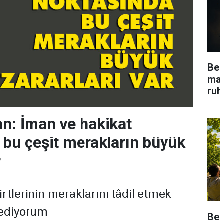
Be
ma
ru
n: İman ve hakikat
 bu çeşit merakların büyük
r
irtlerinin meraklarını tâdil etmek
 ediyorum
Be