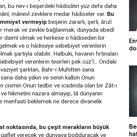
n, bu nev-i beşerdeki hâdisâtın yüz defa daha
hânî, mânevî zevklere medar hâdiseler var.
Bu
hemmiyet vermeyip
beşerin zararlı, şerli, ârızî
ar merak ve zevkle bağlanmak; dünyada ebedî
er daimî olmak ve herkese o hâdiseden bir
En
gelmek ve o hâdiseye sebebiyet verenlerin
do
lmak şartıyla olabilir. Halbuki, havanın fırtınaları
 Sebebiyet verenlerin tesirleri pek cüz’î... Ondaki
 vaziyet şarktan, Bahr-i Muhitten sana
ana daha yakın ve senin kalbin Onun
n cismin Onun tedbir ve icadında olan bir Zât-ı
 ve hikmetini nazara almayıp, tâ dünyanın
ve menfaati beklemek ne derece divanelik
Be
t noktasında, bu çeşit merakların büyük
ha
gaflet verecek ve dünyaya boğduracak ve