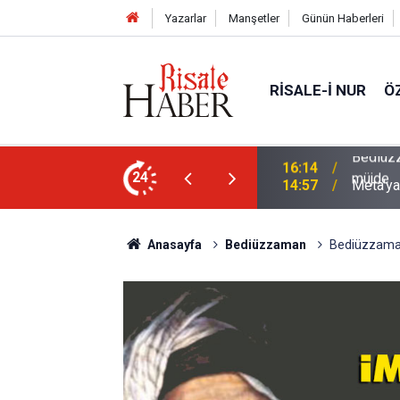
Yazarlar
Manşetler
Günün Haberleri
RISALE-I NUR
Ö
i talebesine gösterdiği vefa ve verdiği
24
14:57
Meta'ya
Anasayfa
Bediüzzaman
Bediüzzaman: