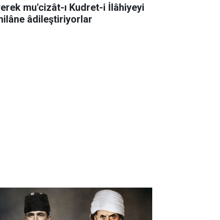
erek mu'cizât-ı Kudret-i İlâhiyeyi
ilâne âdileştiriyorlar