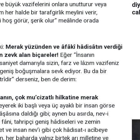
ve büyük vazifelerini onlara unutturur veya
diy
cah
 her halde bir tarafgirlik meylini verir,
ni hoş görür, şerik olur” meâlinde orada
ki:
Merak yüzünden ve âfâkî hâdisâtın verdiği
 zevk alan biçareler!
Eğer “İnsanın
nsaniyet damarıyla sizin, farz ve lâzım vazifeniz
 geniş boğuşmalara sevk ediyor. Bu da bir
ıtrîdir” derseniz, ben de derim:
sanın, çok mu’cizatlı hilkatine merak
eyerek iki başlı veya üç ayaklı bir insan görse
şâsına daldığı gibi; aynen bu asırda, nev-i
fâni, tahripçi geniş hâdiseleri ve zemin
t ve insan nev’i gibi çok hâdisat-ı acîbeye
, her baharda yalnız birtek arı milletine ve