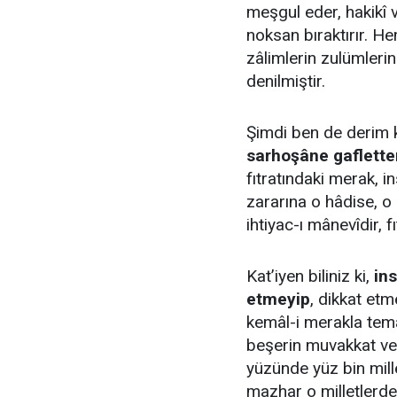
meşgul eder, hakikî 
noksan bıraktırır. Hem
zâlimlerin zulümleri
denilmiştir.
Şimdi ben de derim 
sarhoşâne gafletten
fıtratındaki merak, i
zararına o hâdise, o
ihtiyac-ı mânevîdir, f
Kat’iyen biliniz ki,
in
etmeyip
, dikkat etm
kemâl-i merakla temâ
beşerin muvakkat ve 
yüzünde yüz bin mille
mazhar o milletlerden