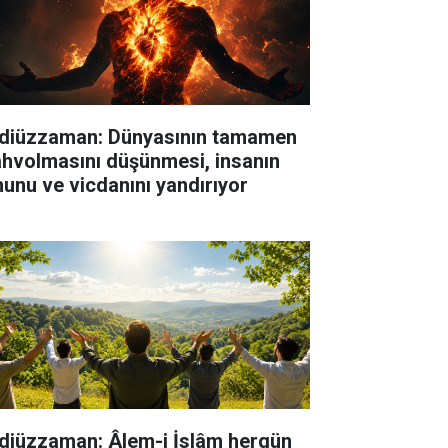
diüzzaman: Dünyasının tamamen
hvolmasını düşünmesi, insanın
hunu ve vicdanını yandırıyor
diüzzaman: Âlem-i İslâm hergün