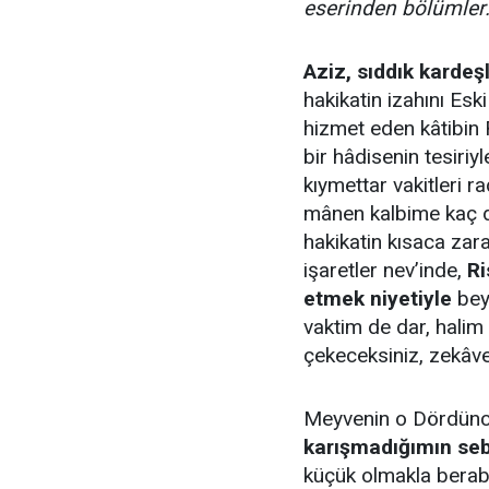
eserinden bölümler.
Aziz, sıddık kardeş
hakikatin izahını Es
hizmet eden kâtibin
bir hâdisenin tesiri
kıymettar vakitleri 
mânen kalbime kaç defa
hakikatin kısaca zar
işaretler nev’inde,
Ri
etmek niyetiyle
bey
vaktim de dar, hali
çekeceksiniz, zekâv
Meyvenin o Dördüncü
karışmadığımın seb
küçük olmakla beraber