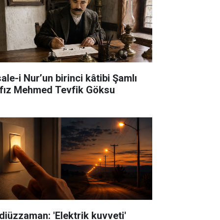
ale-i Nur’un birinci kâtibi Şamlı
fız Mehmed Tevfik Göksu
diüzzaman: 'Elektrik kuvveti'