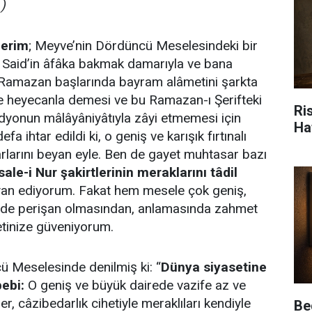
)
lerim
; Meyve’nin Dördüncü Meselesindeki bir
ki Said’in âfâka bakmak damarıyla ve bana
 Ramazan başlarında bayram alâmetini şarkta
yle heyecanla demesi ve bu Ramazan-ı Şerifteki
Ris
radyonun mâlâyâniyâtıyla zâyi etmemesi için
Ha
 ihtar edildi ki, o geniş ve karışık fırtınalı
arlarını beyan eyle. Ben de gayet muhtasar bazı
sale-i Nur şakirtlerinin meraklarını tâdil
an ediyorum. Fakat hem mesele çok geniş,
m de perişan olmasından, anlamasında zahmet
etinize güveniyorum.
 Meselesinde denilmiş ki: “
Dünya siyasetine
ebi:
O geniş ve büyük dairede vazife az ve
, câzibedarlık cihetiyle meraklıları kendiyle
Be