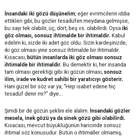
İnsandaki iki gözü düşünelim
; eğer evrimcilerin iddia
ettikleri gibi, bu gözler tesadüfen meydana gelmişse,
bu sayı tek olabilir, üç, dört, beş vs. olabilirdi. Oysa
iki
göz olması, sonsuz ihtimalde bir ihtimaldir.
Kabul
edelim ki, sizde iki adet göz oldu. Sizin kardeşinizde,
iki göz olması yine sonsuz ihtimalde bir ihtimaldir.
Kısacası,
bütün insanlarda iki göz olması sonsuz
ihtimalde bir ihtimaldir.
Bu demektir ki, her insanda
tam olması gerektiği gibi iki gözün olması,
sonsuz
ilim, irade ve kudret sahibi bir yaratıcıyı gösterir.
Hani güzel bir söz var ya; “Hep isabet edene hiç
tesadüf denir mi?” diye...
Şimdi bir de gözün şeklini ele alalım.
İnsandaki gözler
mesela, inek gözü ya da sinek gözü gibi olabilirdi.
Kısacası, mevcut büyüklüğünün haricinde sonsuz
ihtimal söz konusudur. Bütün o ihtimaller olmamış,