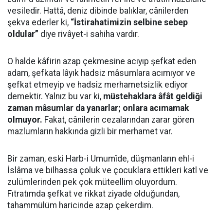
vesiledir. Hattâ, deniz dibinde balıklar, cânilerden
şekva ederler ki,
“İstirahatimizin selbine sebep
oldular”
diye rivâyet-i sahiha vardır.
O halde kâfirin azap çekmesine acıyıp şefkat eden
adam, şefkata lâyık hadsiz mâsumlara acımıyor ve
şefkat etmeyip ve hadsiz merhametsizlik ediyor
demektir. Yalnız bu var ki,
müstehaklara âfât geldiği
zaman mâsumlar da yanarlar; onlara acımamak
olmuyor.
Fakat, cânilerin cezalarından zarar gören
mazlumların hakkında gizli bir merhamet var.
Bir zaman, eski Harb-i Umumîde, düşmanların ehl-i
İslâma ve bilhassa çoluk ve çocuklara ettikleri katl ve
zulümlerinden pek çok müteellim oluyordum.
Fıtratımda şefkat ve rikkat ziyade olduğundan,
tahammülüm haricinde azap çekerdim.