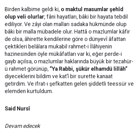
Birden kalbime geldi ki,
o maktul masumlar şehîd
olup veli olurlar
; fâni hayatları, bâki bir hayata tebdil
ediliyor. Ve zâyi olan malları sadaka hükmünde olup
bâki bir malla mübadele olur. Hattâ o mazlumlar kâfir
de olsa, âhirette kendilerine göre o dünyevî âfattan
çektikleri belâlara mukabil rahmet-i İlâhiyenin
hazinesinden öyle mükâfatları var ki, eğer perde-i
gayb açılsa, o mazlumlar haklarında büyük bir tezahür-
ü rahmet görünüp,
“Ya Rabbi, şükür elhamdü lillâh”
diyeceklerini bildim ve kat’î bir surette kanaat
getirdim. Ve ifrat-ı şefkatten gelen şiddetli teessür ve
elemden kurtuldum.
Said Nursî
Devam edecek