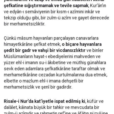
şefkatine sığıştırmamak ve tevile sapmak
, Kur’ân’ın
ve edyân-ı semâviyenin bir kısm-ı azîmini inkâr ve
tekzip olduğu gibi, bir zulm-ü azîm ve gayet derecede
bir merhametsizliktir.
Çünkü mâsum hayvanları parçalayan canavarlara
himayetkârâne şefkat etmek,
o biçare hayvanlara
şedit bir gadr ve vahşi bir vicdansızlıktır
ve binler
Müslümanların hayat-ı ebediyelerini mahveden ve
yüzer ehl-i imanın su-i âkıbetine ve müthiş günahlara
sevk eden adamlara şefkatkârâne taraftar olmak ve
merhametkârâne cezadan kurtulmalarına dua etmek,
elbette o mazlum ehl-i imana dehşetli bir
merhametsizlik ve şenî bir gadirdir.
Risale-i Nur’da kat’iyetle ispat edilmiş ki
, küfür ve
dalâlet, kâinata büyük bir tahkir ve mevcudata bir
zulm-ü azîmdir ve rahmetin ref’ine ve âfâtın nüzulüne