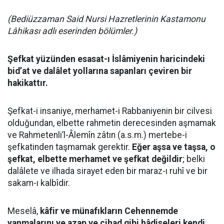
(Bediüzzaman Said Nursi Hazretlerinin Kastamonu
Lâhikası adlı eserinden bölümler.)
Şefkat yüzünden esasat-ı İslâmiyenin haricindeki
bid’at ve dalâlet yollarına sapanları çeviren bir
hakikattır.
Şefkat-i insaniye, merhamet-i Rabbaniyenin bir cilvesi
olduğundan, elbette rahmetin derecesinden aşmamak
ve Rahmetenli’l-Âlemîn zâtın (a.s.m.) mertebe-i
şefkatinden taşmamak gerektir.
Eğer aşsa ve taşsa, o
şefkat, elbette merhamet ve şefkat değildir
; belki
dalâlete ve ilhada sirayet eden bir maraz-ı ruhî ve bir
sakam-ı kalbîdir.
Meselâ,
kâfir ve münafıkların Cehennemde
yanmalarını ve azap ve cihad gibi hâdiseleri kendi