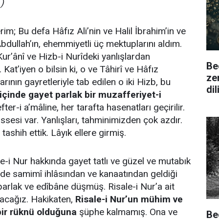
)
rim; Bu defa Hâfız Ali’nin ve Halil İbrahim’in ve
Abdullah’ın, ehemmiyetli üç mektuplarını aldım.
 Kur’ânî ve Hizb-i Nurîdeki yanlışlardan
Be
 Kat’iyen o bilsin ki, o ve Tâhirî ve Hâfız
ze
ının gayretleriyle tab edilen o iki Hizb, bu
di
 içinde gayet parlak bir muzafferiyet-i
fter-i a’mâline, her tarafta hasenatları geçirilir.
ssesi var. Yanlışları, tahminimizden çok azdır.
tashih ettik. Lâyık ellere girmiş.
ale-i Nur hakkında gayet tatlı ve güzel ve mutabık
çinde samimî ihlâsından ve kanaatından geldiği
 parlak ve edîbâne düşmüş. Risale-i Nur’a ait
zacağız. Hakikaten,
Risale-i Nur’un mühim ve
bir rüknü olduğuna
şüphe kalmamış. Ona ve
Be