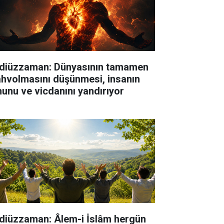
diüzzaman: Dünyasının tamamen
hvolmasını düşünmesi, insanın
hunu ve vicdanını yandırıyor
diüzzaman: Âlem-i İslâm hergün