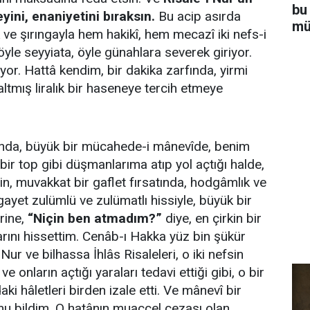
bu
eyini, enaniyetini bıraksın.
Bu acip asırda
mü
 ve şırıngayla hem hakikî, hem mecazî iki nefs-i
yle seyyiata, öyle günahlara severek giriyor.
iyor. Hattâ kendim, bir dakika zarfında, yirmi
, altmış liralık bir haseneye tercih etmeye
nda, büyük bir mücahede-i mânevîde, benim
 bir top gibi düşmanlarıma atıp yol açtığı halde,
in, muvakkat bir gaflet fırsatında, hodgâmlık ve
gayet zulümlü ve zulümatlı hissiyle, büyük bir
rine,
“Niçin ben atmadım?”
diye, en çirkin bir
rını hissettim. Cenâb-ı Hakka yüz bin şükür
Nur ve bilhassa İhlâs Risaleleri, o iki nefsin
ve onların açtığı yaraları tedavi ettiği gibi, o bir
ki hâletleri birden izale etti. Ve mânevî bir
mu bildim. O hatânın muaccel cezası olan