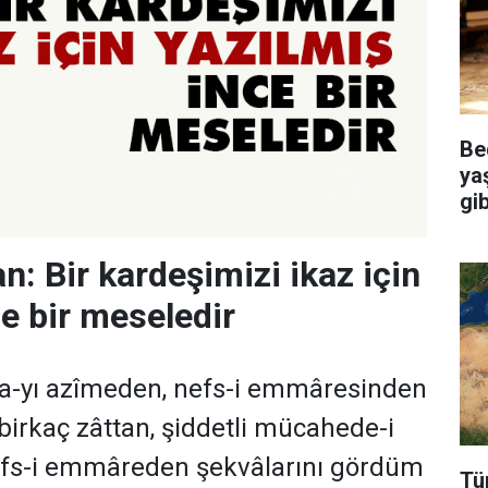
Be
ya
gi
: Bir kardeşimizi ikaz için
ce bir meseledir
ya-yı azîmeden, nefs-i emmâresinden
birkaç zâttan, şiddetli mücahede-i
nefs-i emmâreden şekvâlarını gördüm
Tü