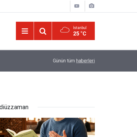
İstanbul
25 °C
13:00
Katil israil, Dr. Ebu Safiyye’yi işkence ile öldüre
Günün tüm
haberleri
diüzzaman