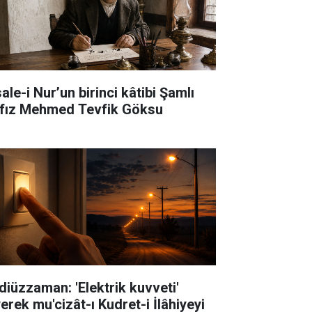
ale-i Nur’un birinci kâtibi Şamlı
fız Mehmed Tevfik Göksu
diüzzaman: 'Elektrik kuvveti'
erek mu'cizât-ı Kudret-i İlâhiyeyi