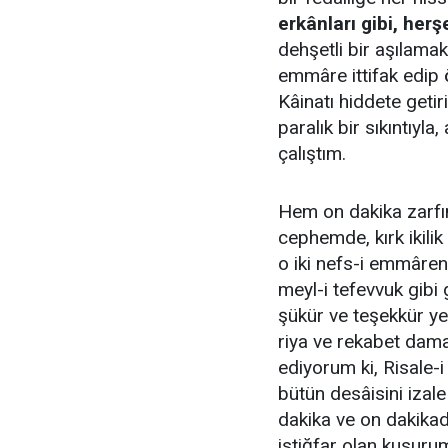
erkânları gibi, herş
dehşetli bir aşılamak
emmâre ittifak edip ö
Kâinatı hiddete getir
paralık bir sıkıntıyla
çalıştım.
Hem on dakika zarfı
cephemde, kırk ikilik
o iki nefs-i emmâren
meyl-i tefevvuk gibi 
şükür ve teşekkür ye
riya ve rekabet dama
ediyorum ki, Risale-i 
bütün desâisini izale 
dakika ve on dakikada
istiğfar olan kusuru