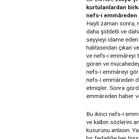
kurtulanlardan birk
nefs-i emmâreden 
Hayli zaman sonra, 
daha şiddetli ve dah
seyyieyi idame eden 
halitasından çıkan 
ve nefs-i emmâreyi t
gören ve mücahedeyi
nefs-i emmâreyi gö
nefs-i emmâreden de
etmişler. Sonra gör
emmâreden haber ve
Bu ikinci nefs-i em
ve kalbin sözlerini a
kusurunu anlasın. Yal
bir fedailiğe her hi