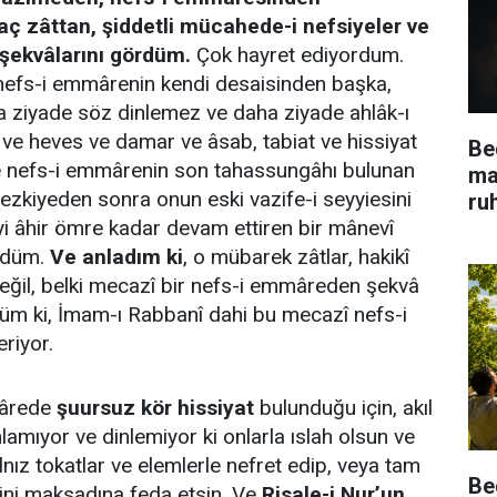
aç zâttan, şiddetli mücahede-i nefsiyeler ve
şekvâlarını gördüm.
Çok hayret ediyordum.
nefs-i emmârenin kendi desaisinden başka,
a ziyade söz dinlemez ve daha ziyade ahlâk-ı
ve heves ve damar ve âsab, tabiat ve hissiyat
Be
ve nefs-i emmârenin son tahassungâhı bulunan
ma
ezkiyeden sonra onun eski vazife-i seyyiesini
ru
 âhir ömre kadar devam ettiren bir mânevî
rdüm.
Ve anladım ki
, o mübarek zâtlar, hakikî
ğil, belki mecazî bir nefs-i emmâreden şekvâ
düm ki, İmam-ı Rabbanî dahi bu mecazî nefs-i
riyor.
mârede
şuursuz kör hissiyat
bulunduğu için, akıl
nlamıyor ve dinlemiyor ki onlarla ıslah olsun ve
nız tokatlar ve elemlerle nefret edip, veya tam
Be
ssini maksadına feda etsin. Ve
Risale-i Nur’un