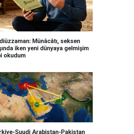
diüzzaman: Münâcâtı, seksen
şında iken yeni dünyaya gelmişim
bi okudum
rkiye-Suudi Arabistan-Pakistan