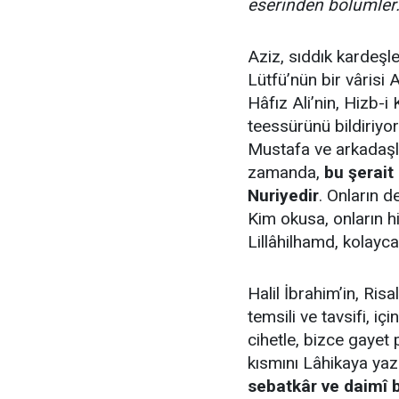
eserinden bölümler.
Aziz, sıddık kardeşle
Lütfü’nün bir vârisi 
Hâfız Ali’nin, Hizb-i
teessürünü bildiriyor.
Mustafa ve arkadaşlar
zamanda,
bu şerait
Nuriyedir
. Onların de
Kim okusa, onların hi
Lillâhilhamd, kolayca 
Halil İbrahim’in, Ris
temsili ve tavsifi, i
cihetle, bizce gayet
kısmını Lâhikaya ya
sebatkâr ve daimî 