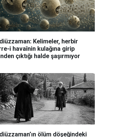
diüzzaman: Kelimeler, herbir
rre-i havaînin kulağına girip
linden çıktığı halde şaşırmıyor
diüzzaman’ın ölüm döşeğindeki