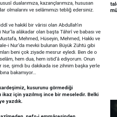
ususî dualarımıza, kazançlarımıza, hususan
ta
 olmalarını ve selâmımızı tebliğ edersiniz.
mü
î ve hakikî bir vârisi olan Abdullah’ın
 Nur’la alâkadar olan başta Tâhirî ve babası ve
, Mustafa, Mehmed, Hüseyin, Mehmed, Hakkı ve
ale-i Nur’da mevkii bulunan Büyük Zühtü gibi
mları beni çok ziyade mesrur eyledi. Ben de o
selâm, hem dua, hem istid’â ediyorum. Onun
 ise, şimdi bu dakikada ise zihnim başka yerle
abına bakamıyor…
 kardeşimiz, kusurunu görmediği
ikaz için yazılmış ince bir meseledir. Belki
iye yazdık.
ı azîmeden, nefs-i emmâresinden