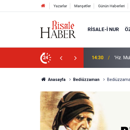
Yazarlar
Manşetler
Günün Haberleri
RISALE-I NUR
Ö
sorusu üzerine Müslüman oldu
24
13:40
Bilim in
Anasayfa
Bediüzzaman
Bediüzzaman: