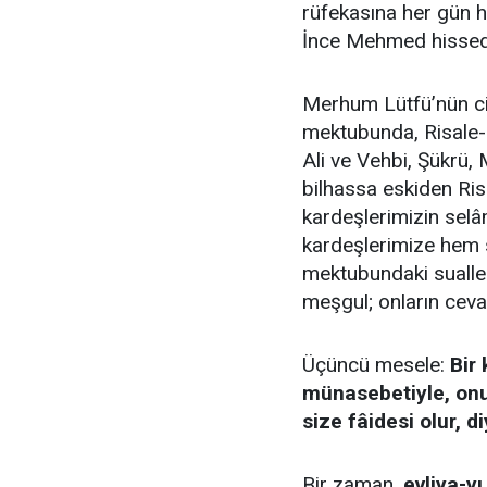
rüfekasına her gün h
İnce Mehmed hissedar
Merhum Lütfü’nün cidd
mektubunda, Risale-i
Ali ve Vehbi, Şükrü
bilhassa eskiden Ris
kardeşlerimizin selâ
kardeşlerimize hem 
mektubundaki sualler
meşgul; onların cev
Üçüncü mesele:
Bir
münasebetiyle, onu 
size fâidesi olur, d
Bir zaman,
evliya-y