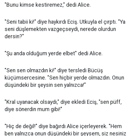
"Bunu kimse kestiremez," dedi Alice.
"Seni tabii ki!" diye haykırdı Eciş. Utkuyla el çırptı. "Ya
seni düşlemekten vazgeçseydi, nerede olurdun
dersin?"
"Şu anda olduğum yerde elbet" dedi Alice.
"Sen sen olmazdın ki!" diye tersledi Bücüş
küçümsercesine. "Sen hiçbir yerde olmazdın. Onun
düşündeki bir şeysin sen yalnızca!"
"Kral uyanacak olsaydı," diye ekledi Eciş, "sen püff,
diye sönerdin mum gibi!"
"Hiç de değil!" diye bağırdı Alice içerleyerek. "Hem
ben yalnızca onun düşündeki bir şeysem, siz nesiniz