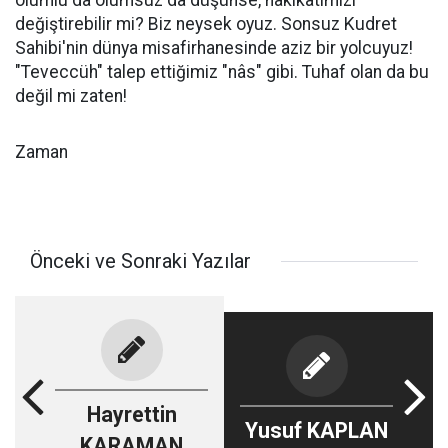
olumlu da olumsuz da düşünse, hakikatimizi
değiştirebilir mi? Biz neysek oyuz. Sonsuz Kudret
Sahibi'nin dünya misafirhanesinde aziz bir yolcuyuz!
"Teveccüh" talep ettiğimiz "nâs" gibi. Tuhaf olan da bu
değil mi zaten!
Zaman
Önceki ve Sonraki Yazılar
Hayrettin
Yusuf KAPLAN
KARAMAN