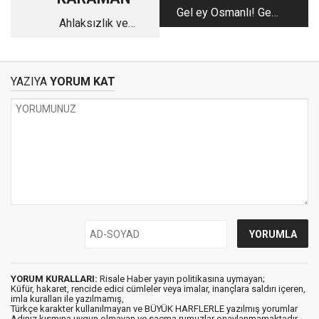
Gel ey Osmanlı! Gel
Ahlaksızlık ve
ve toparla, ruh üfle şu
duyarsızlığa isyan
çivisi çıkmış dünyaya!
YAZIYA
YORUM KAT
YORUM KURALLARI:
Risale Haber yayın politikasına uymayan;
Küfür, hakaret, rencide edici cümleler veya imalar, inançlara saldırı içeren,
imla kuralları ile yazılmamış,
Türkçe karakter kullanılmayan ve BÜYÜK HARFLERLE yazılmış yorumlar
Adınız kısmına uygun olmayan ve saçma rumuzlar onaylanmamaktadır.