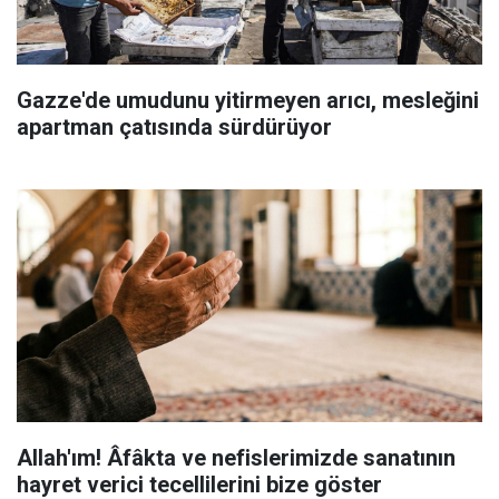
Gazze'de umudunu yitirmeyen arıcı, mesleğini
apartman çatısında sürdürüyor
Allah'ım! Âfâkta ve nefislerimizde sanatının
hayret verici tecellilerini bize göster