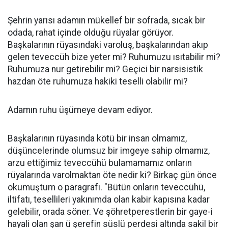
Şehrin yarısı adamın mükellef bir sofrada, sıcak bir
odada, rahat içinde olduğu rüyalar görüyor.
Başkalarının rüyasındaki varoluş, başkalarından akıp
gelen teveccüh bize yeter mi? Ruhumuzu ısıtabilir mi?
Ruhumuza nur getirebilir mi? Geçici bir narsisistik
hazdan öte ruhumuza hakiki teselli olabilir mi?
Adamın ruhu üşümeye devam ediyor.
Başkalarının rüyasında kötü bir insan olmamız,
düşüncelerinde olumsuz bir imgeye sahip olmamız,
arzu ettiğimiz teveccühü bulamamamız onların
rüyalarında varolmaktan öte nedir ki? Birkaç gün önce
okumuştum o paragrafı. "Bütün onların teveccühü,
iltifatı, tesellileri yakınımda olan kabir kapısına kadar
gelebilir, orada söner. Ve şöhretperestlerin bir gaye-i
hayali olan şan ü şerefin süslü perdesi altında sakil bir