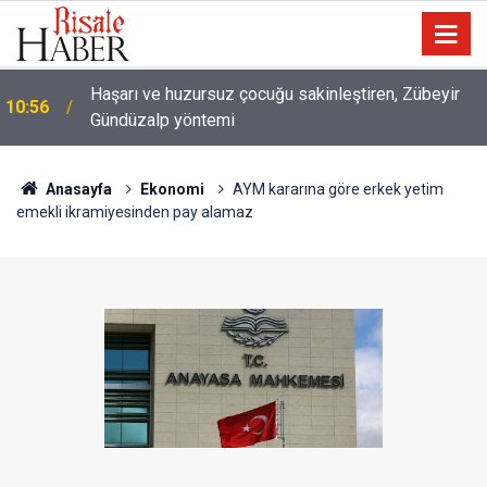
10:00
Niye 'dilimin ucunda' demek zorunda kalıyoruz?
Anasayfa
Ekonomi
AYM kararına göre erkek yetim
emekli ikramiyesinden pay alamaz