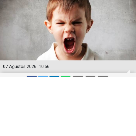
07 Ağustos 2026
10:56
Haşarı ve huzursuz çocuğu
sakinleştiren, Zübeyir Gündüzalp
yöntemi