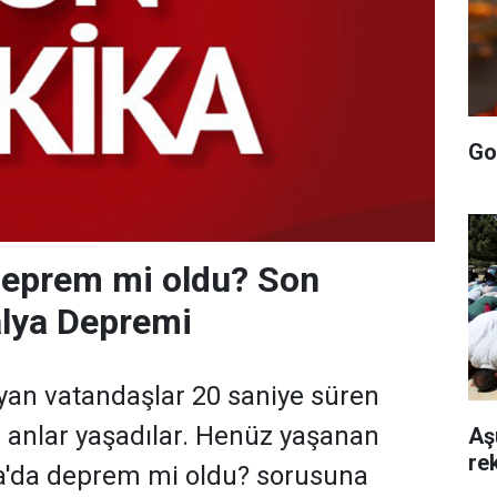
Go
deprem mi oldu? Son
alya Depremi
yan vatandaşlar 20 saniye süren
lu anlar yaşadılar. Henüz yaşanan
Aş
rek
a'da deprem mi oldu? sorusuna