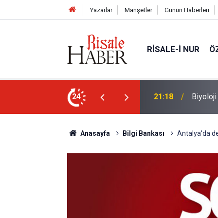
Yazarlar
Manşetler
Günün Haberleri
RISALE-I NUR
Ö
n ucunda niçin göz yok?
24
20:11
Türkiye
Anasayfa
Bilgi Bankası
Antalya'da d