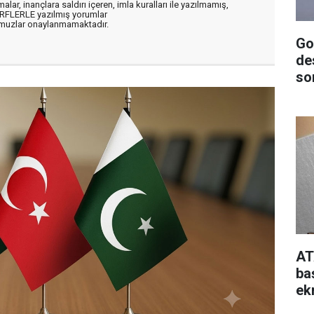
alar, inançlara saldırı içeren, imla kuralları ile yazılmamış,
ARFLERLE yazılmış yorumlar
muzlar onaylanmamaktadır.
Go
de
so
AT
ba
ek