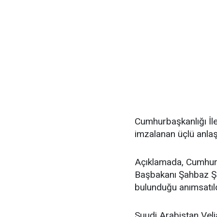
Cumhurbaşkanlığı İl
imzalanan üçlü anlaş
Açıklamada, Cumhur
Başbakanı Şahbaz Şeri
bulunduğu anımsatıld
Suudi Arabistan Vel