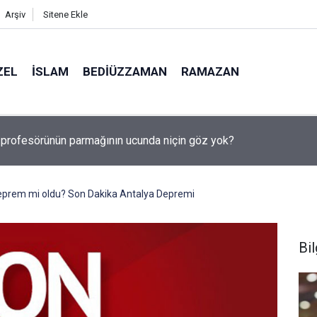
Arşiv
Sitene Ekle
ZEL
İSLAM
BEDIÜZZAMAN
RAMAZAN
, Suudi Arabistan ve Pakistan Ortak Savunma Anlaşması imzaladı
eprem mi oldu? Son Dakika Antalya Depremi
Bil