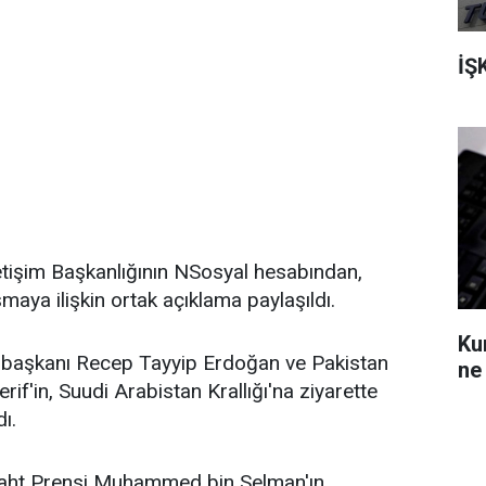
İŞ
etişim Başkanlığının NSosyal hesabından,
maya ilişkin ortak açıklama paylaşıldı.
Ku
başkanı Recep Tayyip Erdoğan ve Pakistan
ne
f'in, Suudi Arabistan Krallığı'na ziyarette
ı.
iaht Prensi Muhammed bin Selman'ın,