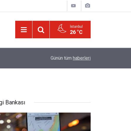
İstanbul
26 °C
Bediüzzaman’ın ölüm döşeğindeki talebesine gö
16:14
Günün tüm
haberleri
müjde
gi Bankası