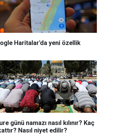
ogle Haritalar'da yeni özellik
ure günü namazı nasıl kılınır? Kaç
attır? Nasıl niyet edilir?