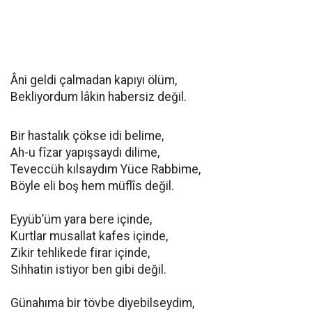
Âni geldi çalmadan kapıyı ölüm,
Bekliyordum lâkin habersiz değil.
Bir hastalık çökse idi belime,
Ah-u fîzar yapışsaydı dilime,
Teveccüh kılsaydım Yüce Rabbime,
Böyle eli boş hem müflîs değil.
Eyyüb’üm yara bere içinde,
Kurtlar musallat kafes içinde,
Zikir tehlikede firar içinde,
Sıhhatin istiyor ben gibi değil.
Günahıma bir tövbe diyebilseydim,