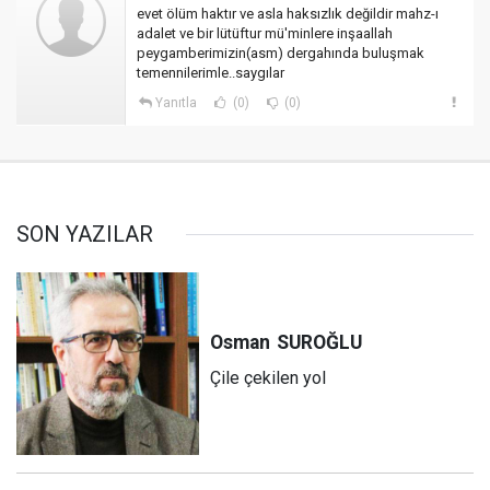
evet ölüm haktır ve asla haksızlık değildir mahz-ı
adalet ve bir lütüftur mü'minlere inşaallah
peygamberimizin(asm) dergahında buluşmak
temennilerimle..saygılar
Yanıtla
(0)
(0)
SON YAZILAR
Osman
SUROĞLU
Çile çekilen yol