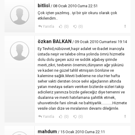
bitlisî
/ 08 Ocak 2010 Cuma 22:51
Çok içten yazılmış.. iyi bir şiir okuru olarak çok
etkilendim..
Yanıtla
(0)
(0)
özkan BALKAN
/ 09 Ocak 2010 Cumartesi 19:14
Ey Tevhid,nübüvvet,haşir adalet ve ibadet inancıyla
üstada neşir ve talebe olma yolında ömrü hizmetle
dolu dolu geçen aziz ve sıddık ağabey şirinde
mevti,zikri, tevbenin önemini,dünyanın ağır yükünü
ve kaderi ne güzel tahlil etmişsin.Gönlüne ve
kalemine sağlık.Mevti bekleme ne olur.Her hafta
seher vakti dersten önce selvi ağaçlarının altında
yatan mevtaya selam verirken bizlerde sizleri takip
adicileriz yanınıza bizde geleceğiz diye temenni ve
dualarına ve mevti hatırlamana şahitlik etmek,
uhuvvetinde fani olmak ne bahtiyarlık............Hizmete
vesile olan dize ve mıralarının devamı dileğimle.
Yanıtla
(0)
(0)
mahdum
/ 15 Ocak 2010 Cuma 22:11