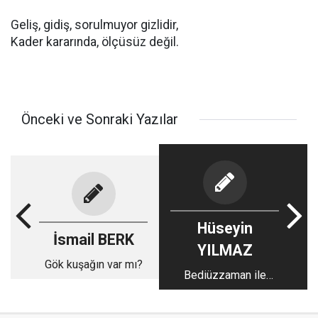
Geliş, gidiş, sorulmuyor gizlidir,
Kader kararında, ölçüsüz değil.
Önceki ve Sonraki Yazılar
Hüseyin
İsmail BERK
YILMAZ
Gök kuşağın var mı?
Bediüzzaman ile
Abdurrahman’ın hazîn
hikâyesi (1)