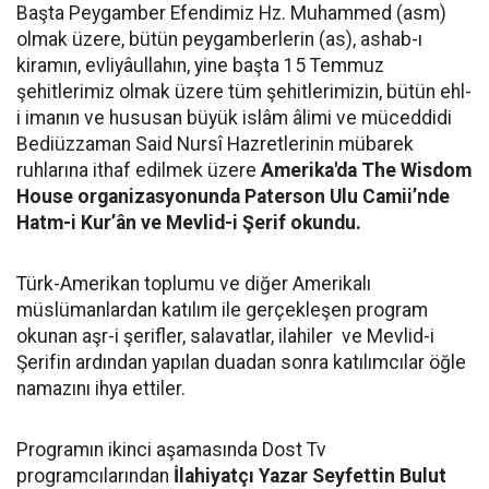
Başta Peygamber Efendimiz Hz. Muhammed (asm)
olmak üzere, bütün peygamberlerin (as), ashab-ı
kiramın, evliyâullahın, yine başta 15 Temmuz
şehitlerimiz olmak üzere tüm şehitlerimizin, bütün ehl-
i imanın ve hususan büyük islâm âlimi ve müceddidi
Bediüzzaman Said Nursî Hazretlerinin mübarek
ruhlarına ithaf edilmek üzere
Amerika'da The Wisdom
House organizasyonunda Paterson Ulu Camii’nde
Hatm-i Kur’ân ve Mevlid-i Şerif okundu.
Türk-Amerikan toplumu ve diğer Amerikalı
müslümanlardan katılım ile gerçekleşen program
okunan aşr-i şerifler, salavatlar, ilahiler ve Mevlid-i
Şerifin ardından yapılan duadan sonra katılımcılar öğle
namazını ihya ettiler.
Programın ikinci aşamasında Dost Tv
programcılarından
İlahiyatçı Yazar Seyfettin Bulut