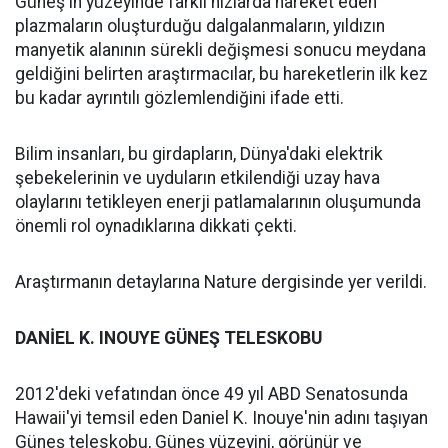
Güneş'in yüzeyinde farklı hızlarda hareket eden
plazmaların oluşturduğu dalgalanmaların, yıldızın
manyetik alanının sürekli değişmesi sonucu meydana
geldiğini belirten araştırmacılar, bu hareketlerin ilk kez
bu kadar ayrıntılı gözlemlendiğini ifade etti.
Bilim insanları, bu girdapların, Dünya'daki elektrik
şebekelerinin ve uyduların etkilendiği uzay hava
olaylarını tetikleyen enerji patlamalarının oluşumunda
önemli rol oynadıklarına dikkati çekti.
Araştırmanın detaylarına Nature dergisinde yer verildi.
DANİEL K. INOUYE GÜNEŞ TELESKOBU
2012'deki vefatından önce 49 yıl ABD Senatosunda
Hawaii'yi temsil eden Daniel K. Inouye'nin adını taşıyan
Güneş teleskobu, Güneş yüzeyini, görünür ve