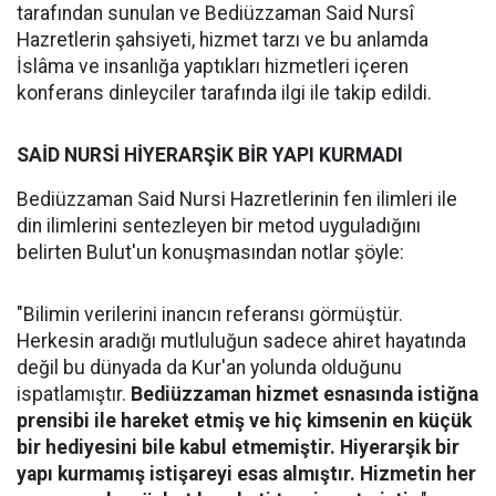
tarafından sunulan ve Bediüzzaman Said Nursî
Hazretlerin şahsiyeti, hizmet tarzı ve bu anlamda
İslâma ve insanlığa yaptıkları hizmetleri içeren
konferans dinleyciler tarafında ilgi ile takip edildi.
SAİD NURSİ HİYERARŞİK BİR YAPI KURMADI
Bediüzzaman Said Nursi Hazretlerinin fen ilimleri ile
din ilimlerini sentezleyen bir metod uyguladığını
belirten Bulut'un konuşmasından notlar şöyle:
"Bilimin verilerini inancın referansı görmüştür.
Herkesin aradığı mutluluğun sadece ahiret hayatında
değil bu dünyada da Kur'an yolunda olduğunu
ispatlamıştır.
Bediüzzaman hizmet esnasında istiğna
prensibi ile hareket etmiş ve hiç kimsenin en küçük
bir hediyesini bile kabul etmemiştir. Hiyerarşik bir
yapı kurmamış istişareyi esas almıştır. Hizmetin her