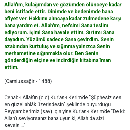
Allah'ım, kulağımdan ve gözümden ölünceye kadar
beni istifade ettir. Dinimde ve bedenimde bana
afiyet ver. Hakkımı alıncaya kadar zulmedene karşı
bana yardım et. Allah'ım, nefsimi Sana teslim
ediyorum. İşimi Sana havale ettim. Sırtımı Sana
dayadım. Yüzümü sadece Sana çevirdim. Senin
azabından kurtuluş ve sığınma yalnızca Senin
merhametine sığınmakla olur. Ben Senin
gönderdiğin elçine ve indirdiğin kitabına îman
ettim.
(Camiussağir - 1488)
Cenab-ı Allah’ın (c.c) Kur’an-ı Kerim’de "Şüphesiz sen
en güzel ahlâk üzerindesin" şeklinde buyurduğu
Peygamberimiz (sav) için yine Kur’an-ı Kerim’de "De ki:
Allah'ı seviyorsanız bana uyun ki, Allah da sizi
sevsin...."