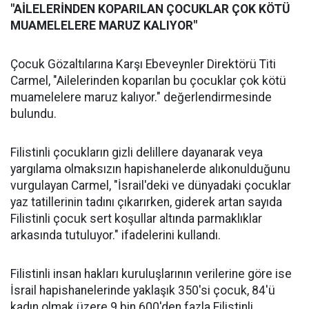
"AİLELERİNDEN KOPARILAN ÇOCUKLAR ÇOK KÖTÜ
MUAMELELERE MARUZ KALIYOR"
Çocuk Gözaltılarına Karşı Ebeveynler Direktörü Titi
Carmel, "Ailelerinden koparılan bu çocuklar çok kötü
muamelelere maruz kalıyor." değerlendirmesinde
bulundu.
Filistinli çocukların gizli delillere dayanarak veya
yargılama olmaksızın hapishanelerde alıkonulduğunu
vurgulayan Carmel, "İsrail'deki ve dünyadaki çocuklar
yaz tatillerinin tadını çıkarırken, giderek artan sayıda
Filistinli çocuk sert koşullar altında parmaklıklar
arkasında tutuluyor." ifadelerini kullandı.
Filistinli insan hakları kuruluşlarının verilerine göre ise
İsrail hapishanelerinde yaklaşık 350'si çocuk, 84'ü
kadın olmak üzere 9 bin 600'den fazla Filistinli