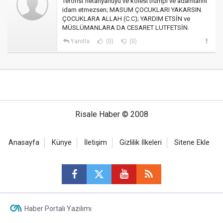
Terörist netanyahuyu ve kölesi trumpı ve adamlarını
idam etmezsen; MASUM ÇOCUKLARI YAKARSIN.
ÇOCUKLARA ALLAH (C.C); YARDIM ETSİN ve
MÜSLÜMANLARA DA CESARET LUTFETSİN.
Yanıtla
(0)
(0)
Risale Haber © 2008
Anasayfa
Künye
İletişim
Gizlilik İlkeleri
Sitene Ekle
Haber Portalı Yazılımı