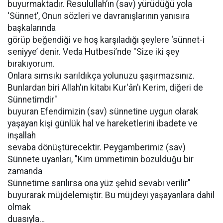
buyurmaktadır. Resulullah’ın (sav) yürüdüğü yola
‘Sünnet’, Onun sözleri ve davranışlarının yanısıra
başkalarında
görüp beğendiği ve hoş karşıladığı şeylere ‘sünnet-i
seniyye’ denir. Veda Hutbesi’nde "Size iki şey
bırakıyorum.
Onlara sımsıkı sarıldıkça yolunuzu şaşırmazsınız.
Bunlardan biri Allah'ın kitabı Kur'ân'ı Kerim, diğeri de
Sünnetimdir"
buyuran Efendimizin (sav) sünnetine uygun olarak
yaşayan kişi günlük hal ve hareketlerini ibadete ve
inşallah
sevaba dönüştürecektir. Peygamberimiz (sav)
Sünnete uyanları, "Kim ümmetimin bozulduğu bir
zamanda
Sünnetime sarılırsa ona yüz şehid sevabı verilir"
buyurarak müjdelemiştir. Bu müjdeyi yaşayanlara dahil
olmak
duasıyla…