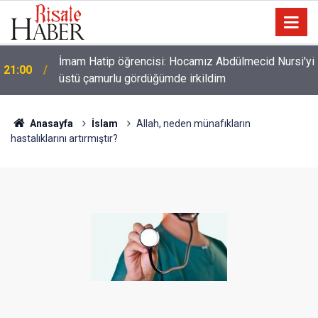
i
Filistin Konvoyu'na katılan Fransız aktivist
20:00
Müslüman oldu
Anasayfa
İslam
Allah, neden münafıkların
hastalıklarını artırmıştır?