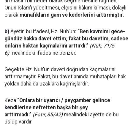
artmasını bir hedef olarak seçmemesine rağmen,
Onun İslam’ı yüceltmesi, elçisini hâkim kılması, dolaylı
olarak
münafıkların gam ve kederlerini arttırmıştır.
b)
Ayetin bu ifadesi, Hz. Nuh’un:
“Ben kavmimi gece-
gündüz hakka davet ettim, fakat bu davetim, sadece
onların haktan kaçmalarını arttırdı.”
(Nuh, 71/5-
6)
mealindeki ifadesine benzer.
Geçekte Hz. Nuh’un daveti doğrudan kaçmalarını
arttırmamıştır. Fakat, bu davet anında muhatapları hak
yoldan daha da uzaklara kaçmışlardır.
Keza
“Onlara bir uyarıcı / peygamber gelince
kendilerine nefretten başka bir şey
arttırmadı.”
(Fatır, 35/42)
mealindeki ayette de bu
üslup vardır.