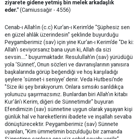
ziyarete gidene yetmiş bin melek arkadaşlık
eder."
(Camiussağir - 4556)
Cenab-ı Allah’ın (c.c) Kur’an-ı Kerim’de "Şüphesiz sen
en güzel ahlâk üzerindesin" şeklinde buyurduğu
Peygamberimiz (sav) için yine Kur’an-ı Kerim’de "De ki:
Allah'ı seviyorsanız bana uyun ki, Allah da sizi
sevsin...." buyurmaktadır. Resulullah’ın (sav) yürüdüğü
yola ‘Sünnet’, Onun sözleri ve davranışlarının yanısıra
başkalarında görüp beğendiği ve hoş karşıladığı
şeylere ‘sünnet-i seniyye’ denir. Veda Hutbesi’nde
"Size iki şey bırakıyorum. Onlara sımsıkı sarıldıkça
yolunuzu şaşırmazsınız. Bunlardan biri Allah'ın kitabı
Kur'ân'ı Kerim, diğeri de Sünnetimdir" buyuran
Efendimizin (sav) sünnetine uygun olarak yaşayan kişi
günlük hal ve hareketlerini ibadete ve inşallah sevaba
dönüştürecektir. Peygamberimiz (sav) Sünnete
uyanları, "Kim ümmetimin bozulduğu bir zamanda