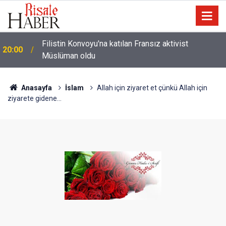
Filistin Konvoyu'na katılan Fransız aktivist
20:00
Müslüman oldu
Halamın bıyığı olsa amcamdan evrim geçirdiğini
17:03
söyleyebilir miydik?
Anasayfa
İslam
Allah için ziyaret et çünkü Allah için
ziyarete gidene...