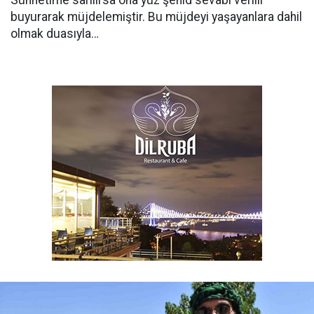
Sünnetime sarılırsa ona yüz şehid sevabı verilir"
buyurarak müjdelemiştir. Bu müjdeyi yaşayanlara dahil
olmak duasıyla…