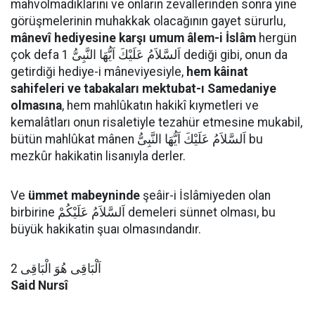
mahvolmadıklarını ve onların zevallerinden sonra yine
görüşmelerinin muhakkak olacağının gayet sürurlu,
mânevî hediyesine karşı umum âlem-i İslâm
hergün
çok defa اَلسَّلاَمُ عَلَيْكَ اَيُّهَا النَّبِىُّ 1 dediği gibi, onun da
getirdiği hediye-i mâneviyesiyle,
hem kâinat
sahifeleri ve tabakaları mektubat-ı Samedaniye
olmasına
, hem mahlûkatın hakikî kıymetleri ve
kemalâtları onun risaletiyle tezahür etmesine mukabil,
bütün mahlûkat mânen اَلسَّلاَمُ عَلَيْكَ اَيُّهَا النَّبِىُّ bu
mezkûr hakikatin lisanıyla derler.
Ve
ümmet mabeyninde
şeâir-i İslâmiyeden olan
birbirine اَلسَّلاَمُ عَلَيْكُمْ demeleri sünnet olması, bu
büyük hakikatin şuaı olmasındandır.
اَلْبَاقِى هُوَ الْبَاقِى 2
Said Nursî