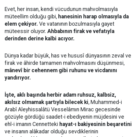
Evet, her insan, kendi vücudunun mahvolmasıyla
müteellim olduğu gibi,
hanesinin harap olmasıyla da
elem çekiyor.
Ve vatanının bozulmasıyla gayet
müteessir oluyor.
Ahbabının firak ve vefatıyla
derinden derine kalbi acıyor.
Dünya kadar büyük, has ve hususî dünyasının zeval ve
firak ve âhirde tamamen mahvolmasını düşünmesi,
mânevî bir cehennem gibi ruhunu ve vicdanını
yandırıyor.
İşte, aklı başında herbir adam ruhsuz, kalbsiz,
akılsız olmamak şartıyla bilecek ki
, Muhammed-i
Arabî Aleyhissalâtü Vesselâmın Mirac gecesinde
gözüyle gördüğü saadet-i ebediyenin müjdesini ve
ehl-i imanın Cennetteki
hayat-ı bakiyesinin beşaretini
ve insanın alâkadar olduğu sevdiklerinin