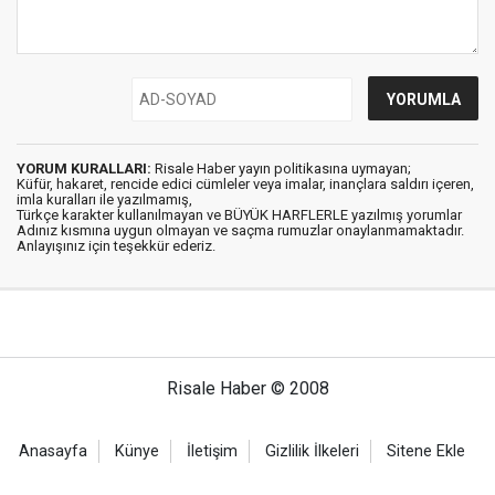
YORUM KURALLARI:
Risale Haber yayın politikasına uymayan;
Küfür, hakaret, rencide edici cümleler veya imalar, inançlara saldırı içeren,
imla kuralları ile yazılmamış,
Türkçe karakter kullanılmayan ve BÜYÜK HARFLERLE yazılmış yorumlar
Adınız kısmına uygun olmayan ve saçma rumuzlar onaylanmamaktadır.
Anlayışınız için teşekkür ederiz.
Risale Haber © 2008
Anasayfa
Künye
İletişim
Gizlilik İlkeleri
Sitene Ekle