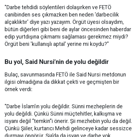
"Darbe tehdidi söylentileri dolaşırken ve FETÖ
canibinden ses çıkmazken ben neden 'darbecilik
alçaklıktır' diye yazı yazayım. Örgüt üyesi olsaydım,
bütün diğerleri gibi beni de aylar öncesinden haberdar
edip yurtdışına çıkmamı sağlaması gerekmez miydi?
Örgüt beni 'kullanışlı aptal' yerine mi koydu?"
Bu yol, Said Nursi’nin de yolu değildir
Bulaç, savunmasında FETÖ ile Said Nursi metdonun
ilgisi olmadığına da dikkat çekti ve geçmişten bir
örnek verdi:
"Darbe İslam’ın yolu değildir. Sünni mezheplerin de
yolu değildi. Çünkü Sünni müçtehitler, kalkışma ve
isyanı değil “temkin”i önerir. Şii mezhebin yolu da değil.
Çünkü Şiiler, kurtarıcı Mehdi gelinceye kadar sessizce
durmayı öngörür. Şia’da da isyan ve darbe yok.