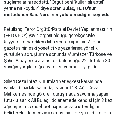
suçlamalarını reddetti. "Örgüt beni 'kullanışlı aptal'
yerine mi koydu?" diye soran
Bulaç, FETÖ'nün
metodunun Said Nursi’nin yolu olmadığını söyledi.
Fetullahçı Terör Örgütü/Paralel Devlet Yapılanması'nın
(FETÖ/PDY) yayın organı olduğu gerekçesiyle
kayyuma devredilen daha sonra kapatılan Zaman
gazetesinin eski yönetici ve yazarlarına yönelik
yürütülen soruşturma sonunda Mümtazer Türköne ve
Şahin Alpay'ın da aralarında bulunduğu 22’i tutuklu 30
sanığın yargılandığı davada savunmalar yapıldı.
Silivri Ceza İnfaz Kurumları Yerleşkesi karşısında
yapılan binadaki salonda, İstanbul 13. Ağır Ceza
Mahkemesince görülen duruşmada savunma yapan
tutuklu sanık Ali Bulaç, iddianamede kendisi için 3 kez
ağırlaştırılmış müebbet hapis cezası istendiğini
belirterek, idam cezası olması halinde şu anda idamla