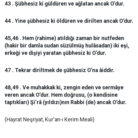
43 . Şübhesiz ki güldüren ve ağlatan ancak O’dur.
44 . Yine şübhesiz ki öldüren ve dirilten ancak O’dur.
45,46 . Hem (rahime) atıldığı zaman bir nutfeden
(hakir bir damla sudan süzülmüş hulâsadan) iki eşi,
erkeği ve dişiyi yaratan şübhesiz ki O’dur.
47 . Tekrar diriltmek de şübhesiz O’na âiddir.
48,49 . Ve muhakkak ki, zengin eden ve sermâye
veren ancak O’dur. Hem doğrusu, (o kendisine
taptıkları) Şi‘râ (yıldızı)nın Rabbi (de) ancak O’dur.
(Hayrat Neşriyat, Kur'an-ı Kerim Meali)