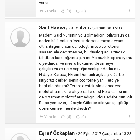
versin.
Yanıtla
(0)
(0)
Said Havva
/ 20 Eylül 2017 Çarşamba 15:03
Madem Said Nursinin yolu olmadığını biliyorsun da
neden hâlâ onların içerisinde yer almaya devam
ettin. Birgün olsun sahteleştirmeye ve fetönün
siyaseti ele geçirmesine, bu diyalog adı altındak
tahtifata karşı ağzını açtın mı. Yolsuzluk operasyonu
diye dindar ve meşru hükümeti devirmeye
çalışılırken ey Fetö yaptığın yanlıştır dedin mi?
Hidayet Karaca, Ekrem Dumanlı açık açık Darbe
istiyoruz derken senin otoritene, yani Fetö ye
başkaldırdın mı? Teröre destek olmak sadece
molotof atmak ile oluyorsa terörist Fetö canisinin
de o zaman molotof atmadığını iddia edebilirsin. Ali
Bulaç yemezler, Hüseyin Gülerce bile yanlışı görüp
dönerken sen nerelerdeydin?
Yanıtla
(4)
(0)
Eşref Özkaplan
/ 20 Eylül 2017 Çarşamba 13:23