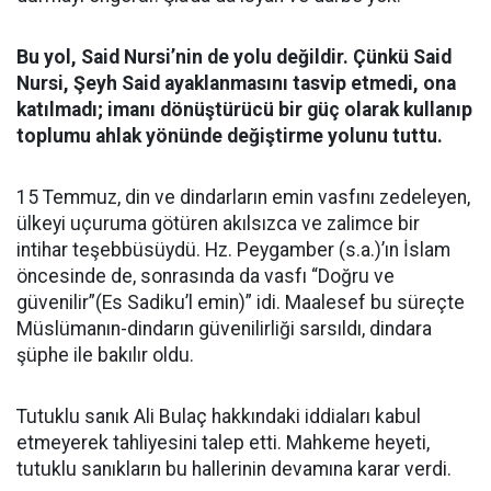
Bu yol, Said Nursi’nin de yolu değildir. Çünkü Said
Nursi, Şeyh Said ayaklanmasını tasvip etmedi, ona
katılmadı; imanı dönüştürücü bir güç olarak kullanıp
toplumu ahlak yönünde değiştirme yolunu tuttu.
15 Temmuz, din ve dindarların emin vasfını zedeleyen,
ülkeyi uçuruma götüren akılsızca ve zalimce bir
intihar teşebbüsüydü. Hz. Peygamber (s.a.)’ın İslam
öncesinde de, sonrasında da vasfı “Doğru ve
güvenilir”(Es Sadiku’l emin)” idi. Maalesef bu süreçte
Müslümanın-dindarın güvenilirliği sarsıldı, dindara
şüphe ile bakılır oldu.
Tutuklu sanık Ali Bulaç hakkındaki iddiaları kabul
etmeyerek tahliyesini talep etti. Mahkeme heyeti,
tutuklu sanıkların bu hallerinin devamına karar verdi.