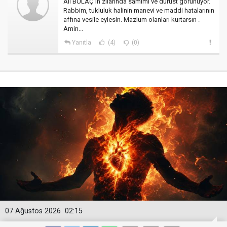
Ali BULAÇ'ın zılarında samimi ve dürüst görünüyor.
Rabbim, tukluluk halinin manevi ve maddi hatalarının
affına vesile eylesin. Mazlum olanları kurtarsın .
Amin...
Yanıtla
(4)
(0)
07 Ağustos 2026
02:15