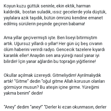
Koyun kuzu güttük seninle, ekin ektik, harman
kaldırdık, bostan suladık, ıssız gecelerde yola düştük,
yaylalara azık taşıdık, bütün ömrünü kendine emanet
edilmiş sürülerin peşinde geçiren babama!
Ama yıllar geçivermişti işte. Ben liseyi bitirmiştim
artık. Uğursuz yıllardı o yıllar! Her gün üç beş civanın
ölüm haberini verirdi radyo. Gencecik tazelere kıyardı
karanlık eller! Anaydın sen ana yüreği nasıl yanar iyi
bilirdin! İçin yanar ağlardın bu toprağın yiğitlerine!
Okullar açılmak üzereydi. Gitmeliydim! Ayrılmalıydık
artık! “Gitme” dedin “oğul gitme Allah korusun olanları
görmüyor musun? Bu ateşin içine girme. Yüreğimi
yakma benim” dedin!
“Aney” dedim “aney!” “Derler ki ezan okunmasın, derler