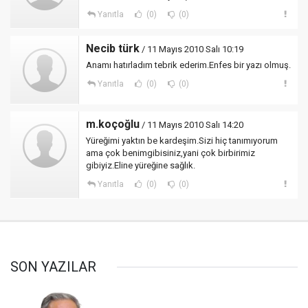
Yanıtla
(0)
(0)
Necib türk
/ 11 Mayıs 2010 Salı 10:19
Anamı hatırladım tebrik ederim.Enfes bir yazı olmuş.
Yanıtla
(0)
(0)
m.koçoğlu
/ 11 Mayıs 2010 Salı 14:20
Yüreğimi yaktın be kardeşim.Sizi hiç tanımıyorum
ama çok benimgibisiniz,yani çok birbirimiz
gibiyiz.Eline yüreğine sağlık.
Yanıtla
(0)
(0)
SON YAZILAR