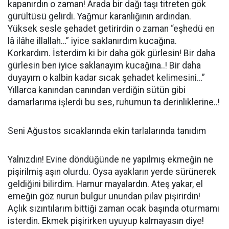
kapanırdın o zaman! Arada bir dağı taşı titreten gök
gürültüsü gelirdi. Yağmur karanlığının ardından.
Yüksek sesle şehadet getirirdin o zaman “eşhedü en
lâ ilâhe illallah…” iyice saklanırdım kucağına.
Korkardım. İsterdim ki bir daha gök gürlesin! Bir daha
gürlesin ben iyice saklanayım kucağına..! Bir daha
duyayım o kalbin kadar sıcak şehadet kelimesini…”
Yıllarca kanından canından verdiğin sütün gibi
damarlarıma işlerdi bu ses, ruhumun ta derinliklerine..!
Seni Ağustos sıcaklarında ekin tarlalarında tanıdım
Yalnızdın! Evine döndüğünde ne yapılmış ekmeğin ne
pişirilmiş aşın olurdu. Oysa ayakların yerde sürünerek
geldiğini bilirdim. Hamur mayalardın. Ateş yakar, el
emeğin göz nurun bulgur unundan pilav pişirirdin!
Açlık sızıntılarım bittiği zaman ocak başında oturmamı
isterdin. Ekmek pişirirken uyuyup kalmayasın diye!