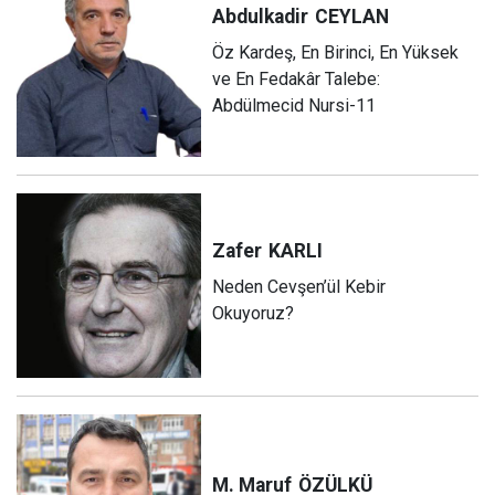
Abdulkadir
CEYLAN
Öz Kardeş, En Birinci, En Yüksek
ve En Fedakâr Talebe:
Abdülmecid Nursi-11
Zafer
KARLI
Neden Cevşen’ül Kebir
Okuyoruz?
M. Maruf
ÖZÜLKÜ