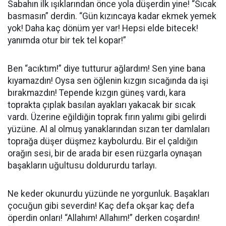
Sabahın ilk ışıklarından önce yola düşerdin yine! “Sıcak
basmasın” derdin. “Gün kızıncaya kadar ekmek yemek
yok! Daha kaç dönüm yer var! Hepsi elde bitecek!
yanımda otur bir tek tel kopar!”
Ben “acıktım!” diye tutturur ağlardım! Sen yine bana
kıyamazdın! Oysa sen öğlenin kızgın sıcağında da işi
bırakmazdın! Tepende kızgın güneş vardı, kara
toprakta çıplak basılan ayakları yakacak bir sıcak
vardı. Üzerine eğildiğin toprak fırın yalımı gibi gelirdi
yüzüne. Al al olmuş yanaklarından sızan ter damlaları
toprağa düşer düşmez kaybolurdu. Bir el çaldığın
orağın sesi, bir de arada bir esen rüzgarla oynaşan
başakların uğultusu doldururdu tarlayı.
Ne keder okunurdu yüzünde ne yorgunluk. Başakları
çocuğun gibi severdin! Kaç defa okşar kaç defa
öperdin onları! “Allahım! Allahım!” derken coşardın!