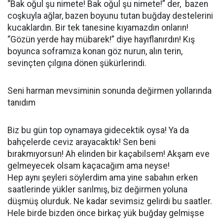
“Bak oğul şu nimete! Bak oğul şu nimete!” der, bazen
coşkuyla ağlar, bazen boyunu tutan buğday destelerini
kucaklardın. Bir tek tanesine kıyamazdın onların!
“Gözün yerde hay mübarek!” diye hayıflanırdın! Kış
boyunca soframıza konan göz nurun, alın terin,
sevinçten çılgına dönen şükürlerindi.
Seni harman mevsiminin sonunda değirmen yollarında
tanıdım
Biz bu gün top oynamaya gidecektik oysa! Ya da
bahçelerde ceviz arayacaktık! Sen beni
bırakmıyorsun! Ah elinden bir kaçabilsem! Akşam eve
gelmeyecek olsam kaçacağım ama neyse!
Hep aynı şeyleri söylerdim ama yine sabahın erken
saatlerinde yükler sarılmış, biz değirmen yoluna
düşmüş olurduk. Ne kadar sevimsiz gelirdi bu saatler.
Hele birde bizden önce birkaç yük buğday gelmişse