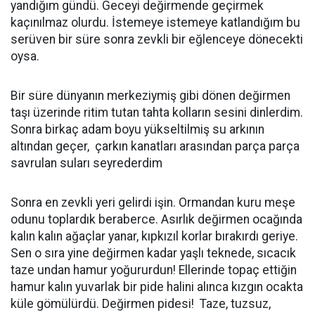
yandığım gündü. Geceyi değirmende geçirmek
kaçınılmaz olurdu. İstemeye istemeye katlandığım bu
serüven bir süre sonra zevkli bir eğlenceye dönecekti
oysa.
Bir süre dünyanın merkeziymiş gibi dönen değirmen
taşı üzerinde ritim tutan tahta kolların sesini dinlerdim.
Sonra birkaç adam boyu yükseltilmiş su arkının
altından geçer, çarkın kanatları arasından parça parça
savrulan suları seyrederdim
Sonra en zevkli yeri gelirdi işin. Ormandan kuru meşe
odunu toplardık beraberce. Asırlık değirmen ocağında
kalın kalın ağaçlar yanar, kıpkızıl korlar bırakırdı geriye.
Sen o sıra yine değirmen kadar yaşlı teknede, sıcacık
taze undan hamur yoğururdun! Ellerinde topaç ettiğin
hamur kalın yuvarlak bir pide halini alınca kızgın ocakta
küle gömülürdü. Değirmen pidesi! Taze, tuzsuz,