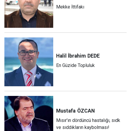
Mekke İttifakı
Halil İbrahim
DEDE
En Güzide Topluluk
Mustafa
ÖZCAN
Mısır'ın dördüncü hastalığı, sıdk
ve sıddıkların kaybolması!