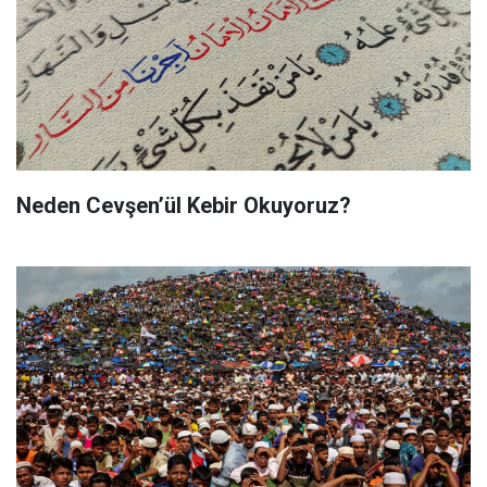
Neden Cevşen’ül Kebir Okuyoruz?