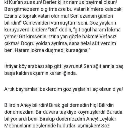
ki Kur’an sussun! Derler ki ırz namus payimal olsun!
Ben gitmezsem o gitmezse bu vatan kimlere kalacak!
Ezansız toprak vatan olur mu! Sen ezansın günleri
bilirdin!” Can evinden vurmuştum seni. Göz yaşların
kuruyuverdi birden! “Git” dedin, “git oğul haram lokma
yeme! Git kimsenin ırzına yan gözle bakma! Vefasız
çıkma! Doğru yoldan ayrılma, sana helal süt verdim
ben. Haram lokma düşmedi kursağına!”
İhtiyar köy arabası alıp gitti yavrunu! Sen ağıtlarınla baş
başa kaldın akşamın karanlığında.
Artık bayramları beklerdim göz yaşların ilaç olsun diye!
Bilirdin Aney bilirdin! Bırak gel demedin hiç! Bilirdin
dönemezdim! Bir duvara taş diye koymuşlardı! Burada
biliyorlardı beni. Bırakıp dönemezdim Aney! Leylalar
Mecnunların peşlerinde hudutları aşmışken! Söz