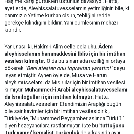
Hâşime karşı güttükleri üstünlük davasıydı. Hatta,
ayetlerde, Aleyhissalatuvesselamın yetimliğinin bile, ki
canımız o Yetime kurban olsun, tebliğini redde
gerekçe kılındığını bildirir. Yani cümlesinin mehazı
kibirdir.
Yani, nasıl ki, Hakîm-i Alîm celle celaluhu,
Âdem
aleyhisselamın hammaddesini İblis için bir imtihan
vesilesi kılmıştır.
O da bu sınamada rezilliğini ortaya
dökerek
"Beni ateşten onu topraktan yarattın!"
deyu
isyan etmiştir. Aynen öyle de, Musa ve Harun
aleyhimüsselamı da Mısırlılar için bir imtihan vesilesi
kılmıştır,
Muhammed-i Arabî aleyhissalatuvesselamı
da İsrailoğulları için imtihan kılmıştır.
Hatta,
Aleyhissalatuvesselam Efendimizin Araplığı bugün
bile sair kavimler için bir imtihan vesilesidir ki,
Türkiye'de, "Muhammed Peygamber aslında Türktü!"
diyen hezeyancılara rastlanmıştır. İşte bu
'tuttuğunu
Türk yapıcı' kemalist Türkçülük
de arkasında aynı