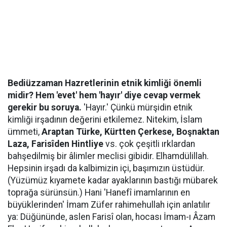
Bediüzzaman Hazretlerinin etnik kimliği önemli
midir? Hem 'evet' hem 'hayır' diye cevap vermek
gerekir bu soruya.
'Hayır.' Çünkü mürşidin etnik
kimliği irşadının değerini etkilemez. Nitekim, İslam
ümmeti,
Araptan Türke, Kürtten Çerkese, Boşnaktan
Laza, Farisîden Hintliye
vs. çok çeşitli ırklardan
bahşedilmiş bir âlimler meclisi gibidir. Elhamdülillah.
Hepsinin irşadı da kalbimizin içi, başımızın üstüdür.
(Yüzümüz kıyamete kadar ayaklarının bastığı mübarek
toprağa sürünsün.) Hani 'Hanefî imamlarının en
büyüklerinden' İmam Züfer rahimehullah için anlatılır
ya: Düğününde, aslen Farisî olan, hocası İmam-ı Âzam