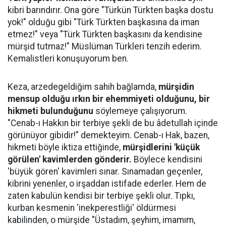
kibri barındırır. Ona göre "Türkün Türkten başka dostu
yok!" olduğu gibi "Türk Türkten başkasına da iman
etmez!" veya "Türk Türkten başkasını da kendisine
mürşid tutmaz!" Müslüman Türkleri tenzih ederim.
Kemalistleri konuşuyorum ben.
Keza, arzedegeldiğim sahih bağlamda,
mürşidin
mensup olduğu ırkın bir ehemmiyeti olduğunu, bir
hikmeti bulunduğunu
söylemeye çalışıyorum.
"Cenab-ı Hakkın bir terbiye şekli de bu âdetullah içinde
görünüyor gibidir!" demekteyim. Cenab-ı Hak, bazen,
hikmeti böyle iktiza ettiğinde,
mürşidlerini 'küçük
görülen' kavimlerden gönderir.
Böylece kendisini
'büyük gören' kavimleri sınar. Sınamadan geçenler,
kibrini yenenler, o irşaddan istifade ederler. Hem de
zaten kabulün kendisi bir terbiye şekli olur. Tıpkı,
kurban kesmenin 'inekperestliği' öldürmesi
kabilinden, o mürşide "Üstadım, şeyhim, imamım,