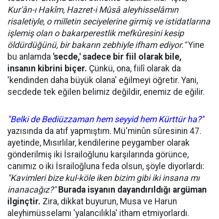
Kur'ân-ı Hakîm, Hazret-i Mûsâ aleyhisselâmın
risaletiyle, o milletin seciyelerine girmiş ve istidatlarına
işlemiş olan o bakarperestlik mefkûresini kesip
öldürdüğünü, bir bakarın zebhiyle ifham ediyor."
Yine
bu anlamda
'secde,' sadece bir fiil olarak bile,
insanın kibrini biçer.
Çünkü, ona, fiilî olarak da
'kendinden daha büyük olana' eğilmeyi öğretir. Yani,
secdede tek eğilen belimiz değildir, enemiz de eğilir.
"Belki de Bediüzzaman hem seyyid hem Kürttür ha?"
yazısında da atıf yapmıştım. Mü'minûn sûresinin 47.
ayetinde, Mısırlılar, kendilerine peygamber olarak
gönderilmiş iki İsrailoğlunu karşılarında görünce,
canımız o iki İsrailoğluna feda olsun, şöyle diyorlardı:
"Kavimleri bize kul-köle iken bizim gibi iki insana mı
inanacağız?"
Burada isyanın dayandırıldığı argüman
ilginçtir.
Zira, dikkat buyurun, Musa ve Harun
aleyhimüsselamı 'yalancılıkla' itham etmiyorlardı.