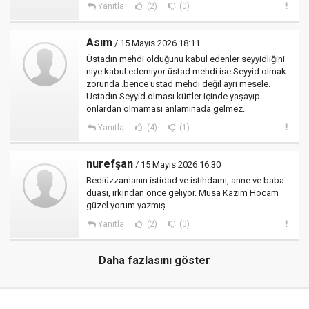
Yanıtla
(2)
(0)
Asım
/ 15 Mayıs 2026 18:11
Üstadın mehdi olduğunu kabul edenler seyyidliğini
niye kabul edemiyor üstad mehdi ise Seyyid olmak
zorunda .bence üstad mehdi değil ayrı mesele.
Üstadın Seyyid olması kürtler içinde yaşayıp
onlardan olmaması anlamınada gelmez.
Yanıtla
(4)
(1)
nurefşan
/ 15 Mayıs 2026 16:30
Bediüzzamanın istidad ve istihdamı, anne ve baba
duası, ırkından önce geliyor. Musa Kazım Hocam
güzel yorum yazmış.
Yanıtla
(2)
(0)
Daha fazlasını göster