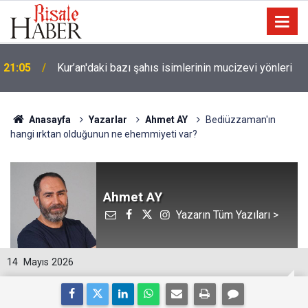
21:05
Kur’an'daki bazı şahıs isimlerinin mucizevi yönleri
Anasayfa
Yazarlar
Ahmet AY
Bediüzzaman'ın
hangi ırktan olduğunun ne ehemmiyeti var?
Ahmet AY
Yazarın Tüm Yazıları >
14
Mayıs 2026