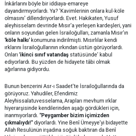
İnkârlarını böyle bir iddiaya-emareye
dayandırmıyorlardı. Ya? 'Kavimlerinin onlara kul-köle
olmasını' dillendiriyorlardı. Evet. Hakikaten, Yusuf
aleyhisselam devrinde Mısır'a yerleşen kardeşleri, yani
onların soyundan gelen İsrailoğulları, zamanla Mısır'ın
'köle halkı'
konumuna indirilmişti. Mısırlılar kendi
ırklarını İsrailoğullarının ırkından üstün görüyorlardı.
Onları
'ikinci sınıf vatandaş
statüsünde' kabul
ediyorlardı. Bu yüzden de hidayete tâbi olmak
ağırlarına gidiyordu.
Bunun benzerini Asr-ı Saadet'te İsrailoğullarında da
görüyoruz. Yahudiler, Efendimiz
Aleyhissalatuvesselama, Arapları mevhum ırklar
hiyerarşisinde kendilerinden aşağı gördükleri için,
inanmıyorlardı.
"Peygamber bizim içimizden
çıkmalıydı!"
diyorlardı. Yine Benî Ümeyye'yi bidayette
Allah Resulünün irşadına soğuk baktıran da Benî