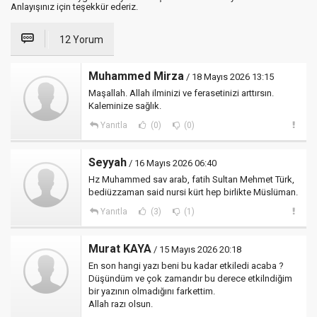
Anlayışınız için teşekkür ederiz.
12 Yorum
Muhammed Mirza
/ 18 Mayıs 2026 13:15
Maşallah. Allah ilminizi ve ferasetinizi arttırsın.
Kaleminize sağlık.
Yanıtla
(0)
(0)
Seyyah
/ 16 Mayıs 2026 06:40
Hz Muhammed sav arab, fatih Sultan Mehmet Türk,
bediüzzaman said nursi kürt hep birlikte Müslüman.
Yanıtla
(3)
(1)
Murat KAYA
/ 15 Mayıs 2026 20:18
En son hangi yazı beni bu kadar etkiledi acaba ?
Düşündüm ve çok zamandır bu derece etkilndiğim
bir yazının olmadığını farkettim.
Allah razı olsun.