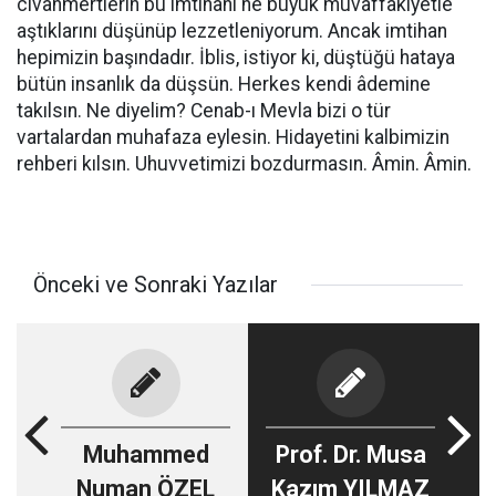
civanmertlerin bu imtihanı ne büyük muvaffakiyetle
aştıklarını düşünüp lezzetleniyorum. Ancak imtihan
hepimizin başındadır. İblis, istiyor ki, düştüğü hataya
bütün insanlık da düşsün. Herkes kendi âdemine
takılsın. Ne diyelim? Cenab-ı Mevla bizi o tür
vartalardan muhafaza eylesin. Hidayetini kalbimizin
rehberi kılsın. Uhuvvetimizi bozdurmasın. Âmin. Âmin.
Önceki ve Sonraki Yazılar
Muhammed
Prof. Dr. Musa
Numan ÖZEL
Kazım YILMAZ