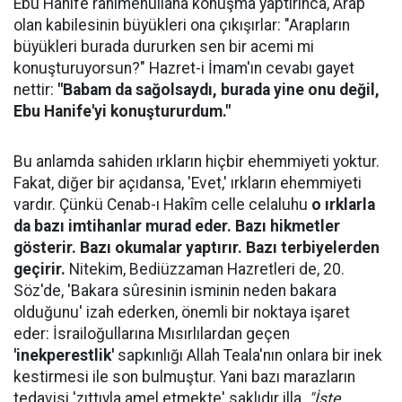
Ebu Hanife rahimehullaha konuşma yaptırınca, Arap
olan kabilesinin büyükleri ona çıkışırlar: "Arapların
büyükleri burada dururken sen bir acemi mi
konuşturuyorsun?" Hazret-i İmam'ın cevabı gayet
nettir:
"Babam da sağolsaydı, burada yine onu değil,
Ebu Hanife'yi konuştururdum."
Bu anlamda sahiden ırkların hiçbir ehemmiyeti yoktur.
Fakat, diğer bir açıdansa, 'Evet,' ırkların ehemmiyeti
vardır. Çünkü Cenab-ı Hakîm celle celaluhu
o ırklarla
da bazı imtihanlar murad eder. Bazı hikmetler
gösterir. Bazı okumalar yaptırır. Bazı terbiyelerden
geçirir.
Nitekim, Bediüzzaman Hazretleri de, 20.
Söz'de, 'Bakara sûresinin isminin neden bakara
olduğunu' izah ederken, önemli bir noktaya işaret
eder: İsrailoğullarına Mısırlılardan geçen
'inekperestlik'
sapkınlığı Allah Teala'nın onlara bir inek
kestirmesi ile son bulmuştur. Yani bazı marazların
tedavisi 'zıttıyla amel etmekte' saklıdır illa.
"İşte,