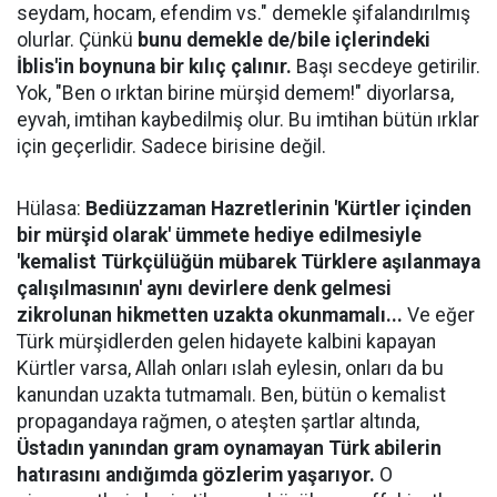
seydam, hocam, efendim vs." demekle şifalandırılmış
olurlar. Çünkü
bunu demekle de/bile içlerindeki
İblis'in boynuna bir kılıç çalınır.
Başı secdeye getirilir.
Yok, "Ben o ırktan birine mürşid demem!" diyorlarsa,
eyvah, imtihan kaybedilmiş olur. Bu imtihan bütün ırklar
için geçerlidir. Sadece birisine değil.
Hülasa:
Bediüzzaman Hazretlerinin 'Kürtler içinden
bir mürşid olarak' ümmete hediye edilmesiyle
'kemalist Türkçülüğün mübarek Türklere aşılanmaya
çalışılmasının' aynı devirlere denk gelmesi
zikrolunan hikmetten uzakta okunmamalı...
Ve eğer
Türk mürşidlerden gelen hidayete kalbini kapayan
Kürtler varsa, Allah onları ıslah eylesin, onları da bu
kanundan uzakta tutmamalı. Ben, bütün o kemalist
propagandaya rağmen, o ateşten şartlar altında,
Üstadın yanından gram oynamayan Türk abilerin
hatırasını andığımda gözlerim yaşarıyor.
O