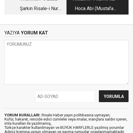
Şarkın Risale-i Nur
Hoca Abi (Mustafa
Tilmizi Hacı Mirza
Kılıç Hoca)
Demir Ağabey
YAZIYA
YORUM KAT
YORUM KURALLARI:
Risale Haber yayın politikasına uymayan;
Küfür, hakaret, rencide edici cümleler veya imalar, inançlara saldırı içeren,
imla kuralları ile yazılmamış,
Türkçe karakter kullanılmayan ve BÜYÜK HARFLERLE yazılmış yorumlar
Adınız kısmına uygun olmayan ve saçma rumuzlar onaylanmamaktadır.