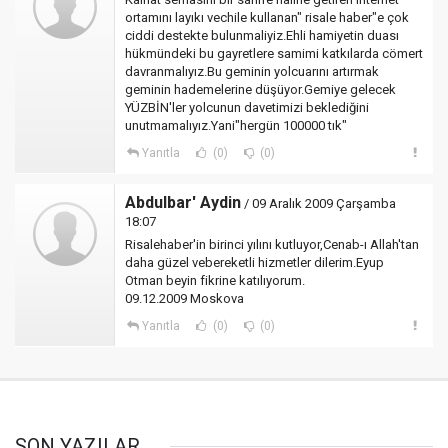
ortamını layıkı vechile kullanan" risale haber"e çok
ciddi destekte bulunmaliyiz.Ehli hamiyetin duası
hükmündeki bu gayretlere samimi katkılarda cömert
davranmalıyız.Bu geminin yolcuarını artırmak
geminin hademelerine düşüyor.Gemiye gelecek
YÜZBİN'ler yolcunun davetimizi beklediğini
unutmamalıyız.Yani"hergün 100000 tık"
Yanıtla
(0)
(0)
Abdulbar' Aydin
/ 09 Aralık 2009 Çarşamba
18:07
Risalehaber'in birinci yılını kutluyor,Cenab-ı Allah'tan
daha güzel vebereketli hizmetler dilerim.Eyup
Otman beyin fikrine katılıyorum.
09.12.2009 Moskova
Yanıtla
(0)
(0)
SON YAZILAR