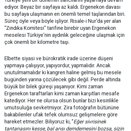
Türkiye yeni bir dönemin sancılarını yaşamaya devam
ediyor. Beyaz bir sayfaya az kaldı. Ergenekon davası
bu sayfaya ulaşmanın en önemli temel taşlarından biri.
Süreç öyle veya böyle işliyor. Risale-i Nur'da yer alan
"Zındıka Komitesi" tarifine birebir uyan Ergenekon
meselesi Türkiye'nin aydınlık geleceğine ulaşmak için
çok önemli bir kilometre taşı.
Elbette siyasi ve bürokratik irade üzerine düşeni
yapmaya çalışıyor, yapıyordur, yapmalıdır. Ancak
unutulmamalıdır ki kangren haline gelmiş bu mesele
bugünden yarına çözülecek gibi değil. Perde altında
büyük bir bilek güreşi yaşanıyor. Kimi zaman
Ergenekon taraftarları kimi zaman karşıtları mesafe
katediyor. Her ne olursa olsun bunlar bizi kesinlikle
umutsuluğa sevketmiyor. Zira fotoğrafın bütününe
bakabilenler ufak tefek olumsuz gelişmelere göre
hareket etmezler. Biliyoruz ki, "
Eğer sivrisinek
tantanasını kesse, bal arısı demdemesini bozsa, sizin