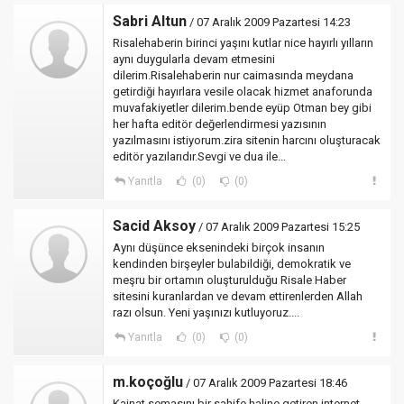
Sabri Altun
/ 07 Aralık 2009 Pazartesi 14:23
Risalehaberin birinci yaşını kutlar nice hayırlı yılların
aynı duygularla devam etmesini
dilerim.Risalehaberin nur caimasında meydana
getirdiği hayırlara vesile olacak hizmet anaforunda
muvafakiyetler dilerim.bende eyüp Otman bey gibi
her hafta editör değerlendirmesi yazısının
yazılmasını istiyorum.zira sitenin harcını oluşturacak
editör yazılarıdır.Sevgi ve dua ile...
Yanıtla
(0)
(0)
Sacid Aksoy
/ 07 Aralık 2009 Pazartesi 15:25
Aynı düşünce eksenindeki birçok insanın
kendinden birşeyler bulabildiği, demokratik ve
meşru bir ortamın oluşturulduğu Risale Haber
sitesini kuranlardan ve devam ettirenlerden Allah
razı olsun. Yeni yaşınızı kutluyoruz....
Yanıtla
(0)
(0)
m.koçoğlu
/ 07 Aralık 2009 Pazartesi 18:46
Kainat semasını bir sahife haline getiren internet