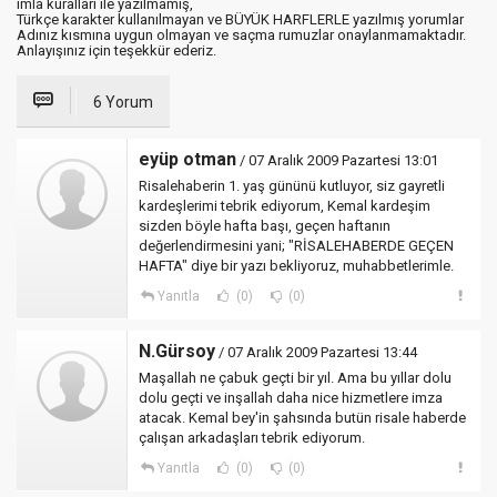
imla kuralları ile yazılmamış,
Türkçe karakter kullanılmayan ve BÜYÜK HARFLERLE yazılmış yorumlar
Adınız kısmına uygun olmayan ve saçma rumuzlar onaylanmamaktadır.
Anlayışınız için teşekkür ederiz.
6 Yorum
eyüp otman
/ 07 Aralık 2009 Pazartesi 13:01
Risalehaberin 1. yaş gününü kutluyor, siz gayretli
kardeşlerimi tebrik ediyorum, Kemal kardeşim
sizden böyle hafta başı, geçen haftanın
değerlendirmesini yani; "RİSALEHABERDE GEÇEN
HAFTA" diye bir yazı bekliyoruz, muhabbetlerimle.
Yanıtla
(0)
(0)
N.Gürsoy
/ 07 Aralık 2009 Pazartesi 13:44
Maşallah ne çabuk geçti bir yıl. Ama bu yıllar dolu
dolu geçti ve inşallah daha nice hizmetlere imza
atacak. Kemal bey'in şahsında butün risale haberde
çalışan arkadaşları tebrik ediyorum.
Yanıtla
(0)
(0)