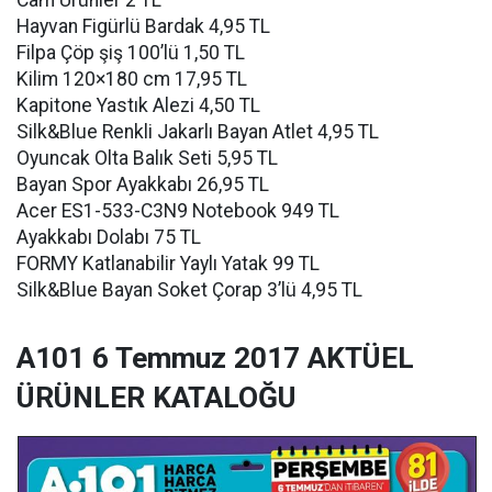
Cam Ürünler 2 TL
Hayvan Figürlü Bardak 4,95 TL
Filpa Çöp şiş 100’lü 1,50 TL
Kilim 120×180 cm 17,95 TL
Kapitone Yastık Alezi 4,50 TL
Silk&Blue Renkli Jakarlı Bayan Atlet 4,95 TL
Oyuncak Olta Balık Seti 5,95 TL
Bayan Spor Ayakkabı 26,95 TL
Acer ES1-533-C3N9 Notebook 949 TL
Ayakkabı Dolabı 75 TL
FORMY Katlanabilir Yaylı Yatak 99 TL
Silk&Blue Bayan Soket Çorap 3’lü 4,95 TL
A101 6 Temmuz 2017 AKTÜEL
ÜRÜNLER KATALOĞU