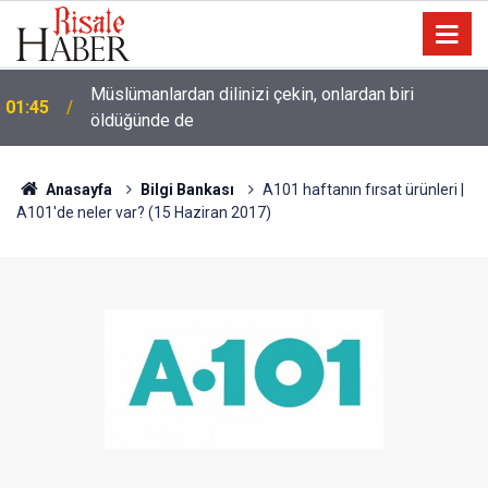
Müslümanlardan dilinizi çekin, onlardan biri
01:45
öldüğünde de
Lût kavmine âid o alt-üst olan şehirleri de kaldırıp
01:15
yere çaldı
Anasayfa
Bilgi Bankası
A101 haftanın fırsat ürünleri |
A101'de neler var? (15 Haziran 2017)