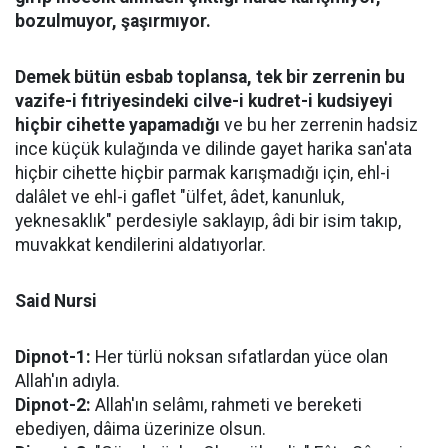
bozulmuyor, şaşırmıyor.
Demek bütün esbab toplansa, tek bir zerrenin bu
vazife-i fıtriyesindeki cilve-i kudret-i kudsiyeyi
hiçbir cihette yapamadığı
ve bu her zerrenin hadsiz
ince küçük kulağında ve dilinde gayet harika san'ata
hiçbir cihette hiçbir parmak karışmadığı için, ehl-i
dalâlet ve ehl-i gaflet "ülfet, âdet, kanunluk,
yeknesaklık" perdesiyle saklayıp, âdi bir isim takıp,
muvakkat kendilerini aldatıyorlar.
Said Nursi
Dipnot-1:
Her türlü noksan sıfatlardan yüce olan
Allah'ın adıyla.
Dipnot-2:
Allah'ın selâmı, rahmeti ve bereketi
ebediyen, dâima üzerinize olsun.