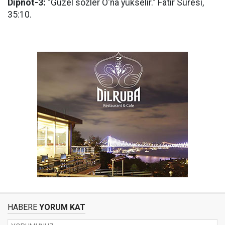
Dipnot-3:
"Güzel sözler O'na yükselir." Fâtır Sûresi,
35:10.
HABERE
YORUM KAT