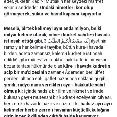
eder, yükletir. Kadîr-i Mutlakın her şeydeki mârifet
yolunu seddeder.
Ondaki nimetleri kör olup
görmeyerek, şükür ve hamd kapısını kapıyorlar.
Meselâ, birtek kelimeyi aynı anda milyon, belki
milyar kelime olarak, cilve-i kudret sahife-i havada
istinsah ettiği gibi
, إِلَيْهِ يَصْعَدُ الْكَلِمُ الطَّيِّبُ 3 âyetinin
remziyle her kelime-i tayyibe, bütün küre-i havada
birden, âdetâ zamansız, kalem-i kudretle istinsah
edildiği gibi mânevî ve makbul hakikatlerin bir yazar-
bozar tahtası hükmünde olan
küre-i havada kudretin
acip bir mu'cizesinin
zaman-ı Âdemden beri ülfet
perdesi altında ehl-i gaflet nazarında saklandığı gibi;
şimdi, radyo namı verdikleri ayn-ı hakikatle sabit
olmuş ki:
İçinde hadsiz bir ilim ve hikmet ve irade
bulunan gayr-ı mütenahi bir kudret-i ezeliyenin cilvesi,
her zerre-i havâide hâzır ve nâzırdır ki,
hadsiz ayrı ayrı
kelimeler herbir zerre-i havaînin küçücük kulağına
girip incecik dilinden çıktığı halde karışmıyor,