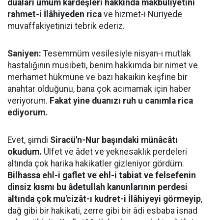
duaları umum kardeşleri hakkında makbuliyetini
rahmet-i İlâhiyeden rica
ve hizmet-i Nuriyede
muvaffakiyetinizi tebrik ederiz.
Saniyen:
Tesemmüm vesilesiyle nisyan-ı mutlak
hastalığının musibeti, benim hakkımda bir nimet ve
merhamet hükmüne ve bazı hakaikin keşfine bir
anahtar olduğunu, bana çok acımamak için haber
veriyorum.
Fakat yine duanızı ruh u canımla rica
ediyorum.
Evet, şimdi
Siracü'n-Nur başındaki münâcâtı
okudum.
Ülfet ve âdet ve yeknesaklık perdeleri
altında çok harika hakikatler gizleniyor gördüm.
Bilhassa ehl-i gaflet ve ehl-i tabiat ve felsefenin
dinsiz kısmı bu âdetullah kanunlarının perdesi
altında çok mu'cizât-ı kudret-i İlâhiyeyi görmeyip
,
dağ gibi bir hakikati, zerre gibi bir âdi esbaba isnad