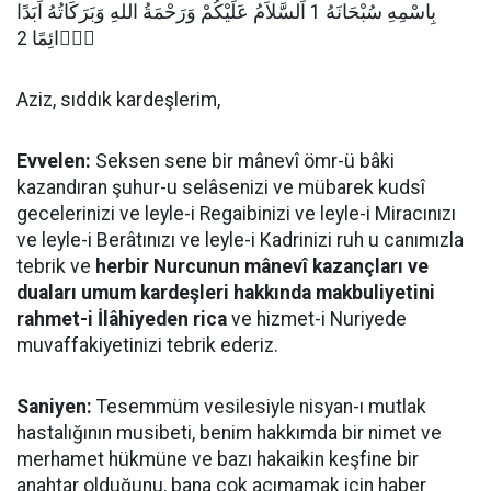
بِاسْمِهِ سُبْحَانَهُ 1 اَلسَّلاَمُ عَلَيْكُمْ وَرَحْمَةُ اللهِ وَبَرَكَاتُهُ اَبَدًا
دَۤائِمًا 2
Aziz, sıddık kardeşlerim,
Evvelen:
Seksen sene bir mânevî ömr-ü bâki
kazandıran şuhur-u selâsenizi ve mübarek kudsî
gecelerinizi ve leyle-i Regaibinizi ve leyle-i Miracınızı
ve leyle-i Berâtınızı ve leyle-i Kadrinizi ruh u canımızla
tebrik ve
herbir Nurcunun mânevî kazançları ve
duaları umum kardeşleri hakkında makbuliyetini
rahmet-i İlâhiyeden rica
ve hizmet-i Nuriyede
muvaffakiyetinizi tebrik ederiz.
Saniyen:
Tesemmüm vesilesiyle nisyan-ı mutlak
hastalığının musibeti, benim hakkımda bir nimet ve
merhamet hükmüne ve bazı hakaikin keşfine bir
anahtar olduğunu, bana çok acımamak için haber