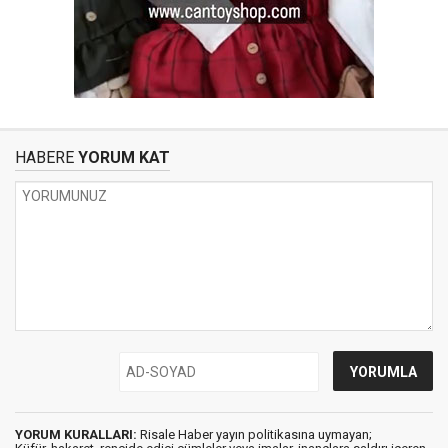
HABERE
YORUM KAT
YORUM KURALLARI:
Risale Haber yayın politikasına uymayan;