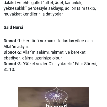
dalâlet ve ehl-i gaflet "ülfet, âdet, kanunluk,
yeknesaklık" perdesiyle saklayıp, âdi bir isim takıp,
muvakkat kendilerini aldatıyorlar.
Said Nursi
Dipnot-1:
Her türlü noksan sıfatlardan yüce olan
Allah'ın adıyla.
Dipnot-2:
Allah'ın selâmı, rahmeti ve bereketi
ebediyen, dâima üzerinize olsun.
Dipnot-3:
"Güzel sözler O'na yükselir." Fâtır Sûresi,
35:10.