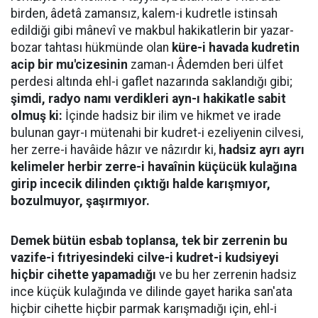
birden, âdetâ zamansız, kalem-i kudretle istinsah
edildiği gibi mânevî ve makbul hakikatlerin bir yazar-
bozar tahtası hükmünde olan
küre-i havada kudretin
acip bir mu'cizesinin
zaman-ı Âdemden beri ülfet
perdesi altında ehl-i gaflet nazarında saklandığı gibi;
şimdi, radyo namı verdikleri ayn-ı hakikatle sabit
olmuş ki:
İçinde hadsiz bir ilim ve hikmet ve irade
bulunan gayr-ı mütenahi bir kudret-i ezeliyenin cilvesi,
her zerre-i havâide hâzır ve nâzırdır ki,
hadsiz ayrı ayrı
kelimeler herbir zerre-i havaînin küçücük kulağına
girip incecik dilinden çıktığı halde karışmıyor,
bozulmuyor, şaşırmıyor.
Demek bütün esbab toplansa, tek bir zerrenin bu
vazife-i fıtriyesindeki cilve-i kudret-i kudsiyeyi
hiçbir cihette yapamadığı
ve bu her zerrenin hadsiz
ince küçük kulağında ve dilinde gayet harika san'ata
hiçbir cihette hiçbir parmak karışmadığı için, ehl-i