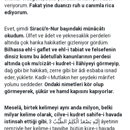
veriyorum.
Fakat yine duanızı ruh u canımla rica
ediyorum.
Evet, şimdi
Siracü'n-Nur başındaki münâcâtı
okudum.
Ülfet ve âdet ve yeknesaklık perdeleri
altında çok harika hakikatler gizleniyor gördüm.
Bilhassa ehl-i gaflet ve ehl-i tabiat ve felsefenin
dinsiz kısmı bu âdetullah kanunlarının perdesi
altında çok mu'cizât-ı kudret-i İlâhiyeyi görmeyip
,
dağ gibi bir hakikati, zerre gibi bir âdi esbaba isnad
eder, yükletir. Kadîr-i Mutlakın her şeydeki mârifet
yolunu seddeder.
Ondaki nimetleri kör olup
görmeyerek, şükür ve hamd kapısını kapıyorlar.
Meselâ, birtek kelimeyi aynı anda milyon, belki
milyar kelime olarak, cilve-i kudret sahife-i havada
istinsah ettiği gibi
, إِلَيْهِ يَصْعَدُ الْكَلِمُ الطَّيِّبُ 3 âyetinin
remziyle her kelime-i tayyibe, bütün küre-i havada