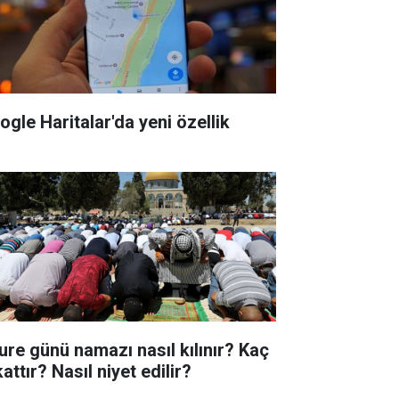
ogle Haritalar'da yeni özellik
ure günü namazı nasıl kılınır? Kaç
attır? Nasıl niyet edilir?