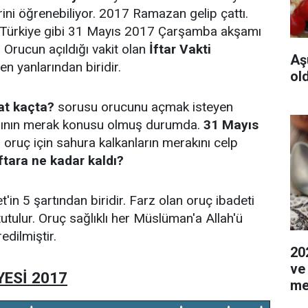
erini öğrenebiliyor. 2017 Ramazan gelip çattı.
m Türkiye gibi 31 Mayıs 2017 Çarşamba akşamı
r. Orucun açıldığı vakit olan
İftar Vakti
Aş
n yanlarından biridir.
ol
aat kaçta?
sorusu orucunu açmak isteyen
llının merak konusu olmuş durumda.
31 Mayıs
, oruç için sahura kalkanların merakını celp
iftara ne kadar kaldı?
t'in 5 şartından biridir. Farz olan oruç ibadeti
utulur. Oruç sağlıklı her Müslüman'a Allah'ü
edilmiştir.
20
ve
YESİ 2017
me