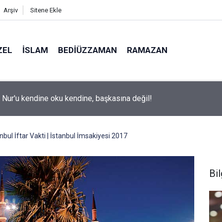
Arşiv
Sitene Ekle
ZEL
İSLAM
BEDIÜZZAMAN
RAMAZAN
ite adaylarına 'Sosyal medyanın yönlendirdiği tercihler kariyeri ri
 uyarısı
nbul İftar Vakti | İstanbul İmsakiyesi 2017
Bil