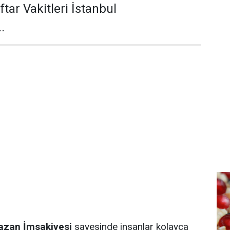
ftar Vakitleri İstanbul
.
azan İmsakiyesi
sayesinde insanlar kolayca