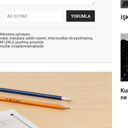
İŞ
litikasına uymayan;
alar, inançlara saldırı içeren, imla kuralları ile yazılmamış,
ARFLERLE yazılmış yorumlar
muzlar onaylanmamaktadır.
Ku
ne