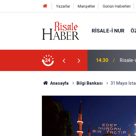
Yazarlar
Manşetler
Günün Haberleri
RISALE-I NUR
Ö
Ünivers
ne, başkasına değil!
24
14:00
atabilir'
Anasayfa
Bilgi Bankası
31 Mayıs İsta