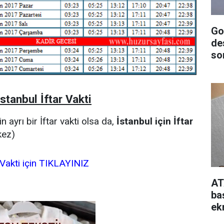
Go
de
so
tanbul İftar Vakti
in ayrı bir İftar vakti olsa da,
İstanbul için İftar
kez)
ar Vakti için TIKLAYINIZ
AT
ba
ek