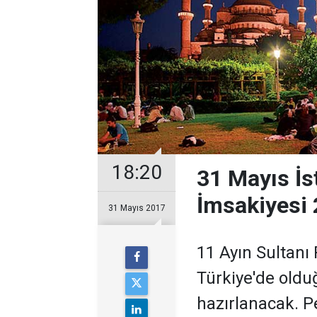
18:20
31 Mayıs İst
İmsakiyesi
31 Mayıs 2017
11 Ayın Sultanı
Türkiye'de olduğ
hazırlanacak. Pe