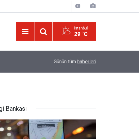
İstanbul
29 °C
ske
11:02
Türkiye-Suudi Arabistan-Pakistan Anlaşması ve 
Günün tüm
haberleri
gi Bankası