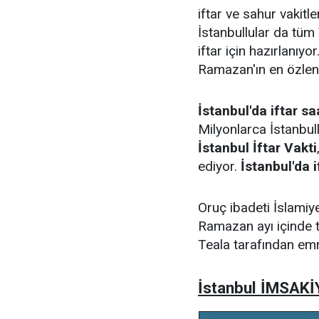
iftar ve sahur vakitl
İstanbullular da tü
iftar için hazırlanıyo
Ramazan'ın en özlene
İstanbul'da iftar s
Milyonlarca İstanbu
İstanbul İftar Vakti
ediyor.
İstanbul'da 
Oruç ibadeti İslamiye
Ramazan ayı içinde t
Teala tarafından emr
İstanbul İMSAKİ