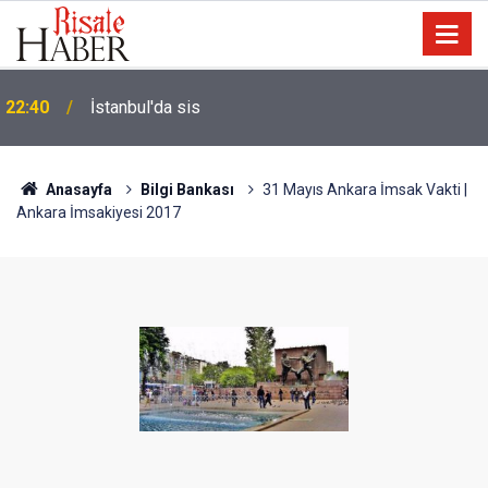
Biyoloji profesörünün parmağının ucunda niçin göz
21:18
yok?
Anasayfa
Bilgi Bankası
31 Mayıs Ankara İmsak Vakti |
Ankara İmsakiyesi 2017