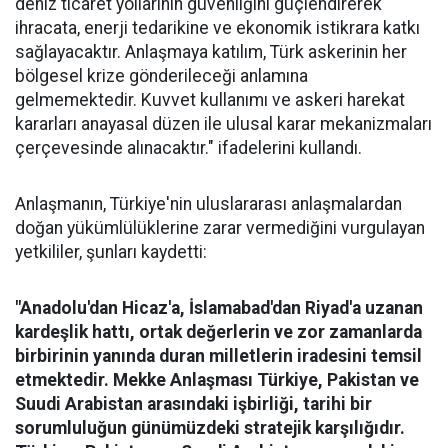
deniz ticaret yollarının güvenliğini güçlendirerek
ihracata, enerji tedarikine ve ekonomik istikrara katkı
sağlayacaktır. Anlaşmaya katılım, Türk askerinin her
bölgesel krize gönderileceği anlamına
gelmemektedir. Kuvvet kullanımı ve askeri harekat
kararları anayasal düzen ile ulusal karar mekanizmaları
çerçevesinde alınacaktır." ifadelerini kullandı.
Anlaşmanın, Türkiye'nin uluslararası anlaşmalardan
doğan yükümlülüklerine zarar vermediğini vurgulayan
yetkililer, şunları kaydetti:
"Anadolu'dan Hicaz'a, İslamabad'dan Riyad'a uzanan
kardeşlik hattı, ortak değerlerin ve zor zamanlarda
birbirinin yanında duran milletlerin iradesini temsil
etmektedir. Mekke Anlaşması Türkiye, Pakistan ve
Suudi Arabistan arasındaki işbirliği, tarihi bir
sorumluluğun günümüzdeki stratejik karşılığıdır.