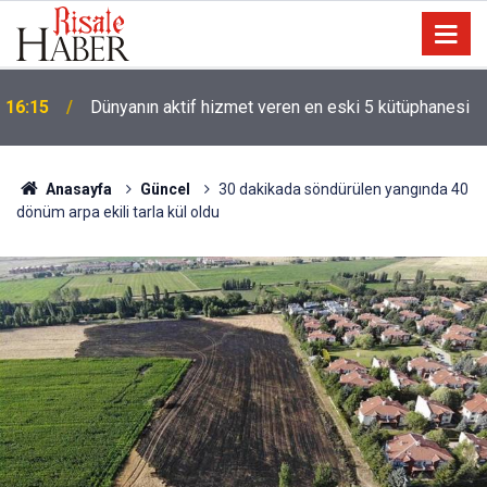
'Hz. Muhammed denizci miydi' sorusu üzerine
14:30
Müslüman oldu
Anasayfa
Güncel
30 dakikada söndürülen yangında 40
dönüm arpa ekili tarla kül oldu