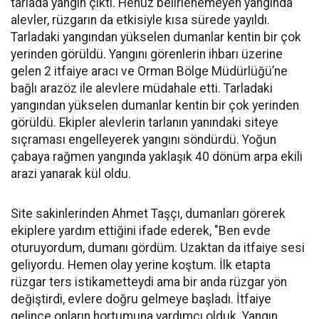
tarlada yangın çıktı. Henüz belirlenemeyen yangında
alevler, rüzgarın da etkisiyle kısa sürede yayıldı.
Tarladaki yangından yükselen dumanlar kentin bir çok
yerinden görüldü. Yangını görenlerin ihbarı üzerine
gelen 2 itfaiye aracı ve Orman Bölge Müdürlüğü’ne
bağlı arazöz ile alevlere müdahale etti. Tarladaki
yangından yükselen dumanlar kentin bir çok yerinden
görüldü. Ekipler alevlerin tarlanın yanındaki siteye
sıçraması engelleyerek yangını söndürdü. Yoğun
çabaya rağmen yangında yaklaşık 40 dönüm arpa ekili
arazi yanarak kül oldu.
Site sakinlerinden Ahmet Taşçı, dumanları görerek
ekiplere yardım ettiğini ifade ederek, "Ben evde
oturuyordum, dumanı gördüm. Uzaktan da itfaiye sesi
geliyordu. Hemen olay yerine koştum. İlk etapta
rüzgar ters istikametteydi ama bir anda rüzgar yön
değiştirdi, evlere doğru gelmeye başladı. İtfaiye
gelince onların hortumuna yardımcı olduk. Yangın