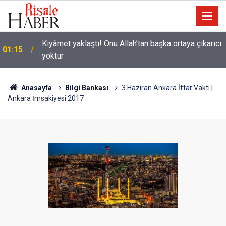
ı
00:01
Haşirde ruhların cesetlerine gelmesine misâl
Anasayfa
Bilgi Bankası
3 Haziran Ankara İftar Vakti |
Ankara İmsakiyesi 2017