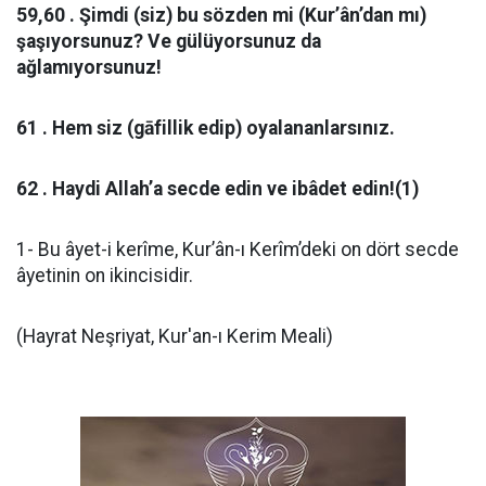
59,60 . Şimdi (siz) bu sözden mi (Kur’ân’dan mı)
şaşıyorsunuz? Ve gülüyorsunuz da
ağlamıyorsunuz!
61 . Hem siz (gāfillik edip) oyalananlarsınız.
62 . Haydi Allah’a secde edin ve ibâdet edin!(1)
1- Bu âyet-i kerîme, Kur’ân-ı Kerîm’deki on dört secde
âyetinin on ikincisidir.
(Hayrat Neşriyat, Kur'an-ı Kerim Meali)