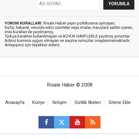
YORUM KURALLARI:
Risale Haber yayın politikasına uymayan;
Küfür, hakaret, rencide edici cümleler veya imalar, inançlara saldırı içeren,
imla kuralları ile yazılmamış,
Türkçe karakter kullanılmayan ve BÜYÜK HARFLERLE yazılmış yorumlar
Adınız kısmına uygun olmayan ve saçma rumuzlar onaylanmamaktadır.
Anlayışınız için teşekkür ederiz.
Risale Haber © 2008
Anasayfa
Künye
İletişim
Gizlilik İlkeleri
Sitene Ekle